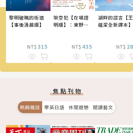
架空犯【在場證
黎明破曉的街道
湖畔的謊言【
明版】：東野圭
【事後清晨版】
蘊潔全新譯本
吾出道40週年紀
念！《天鵝與蝙
蝠》系列重磅新
435
315
2
NT$
NT$
NT$
作！
焦點刊物
熱銷雜誌
學英日語
休閒遊憩
閱讀藝文