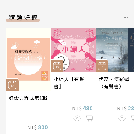
精選好聽
小婦人【有聲
伊森．傅羅姆
書】
（有聲書）
好命方程式第1輯
480
2
NT$
NT$
800
NT$