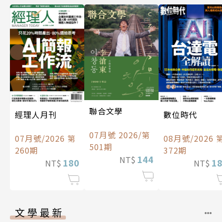
聯合文學
經理人月刊
數位時代
07月號 2026/第
07月號/2026 第
08月號/2026 
501期
260期
372期
144
NT$
180
1
NT$
NT$
文學最新