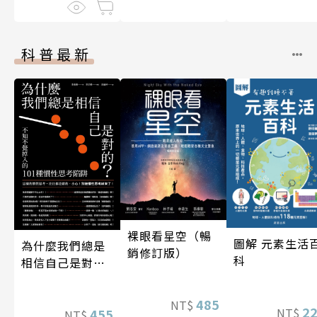
科普最新
裸眼看星空（暢
圖解 元素生活
為什麼我們總是
銷修訂版）
科
相信自己是對
的？（四版）
485
NT$
2
NT$
455
NT$