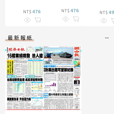
華增量版】
幅獨享福利美
性紙上電影系
476
NT$
照】
476
NT$
數位版
4
NT$
最新報紙