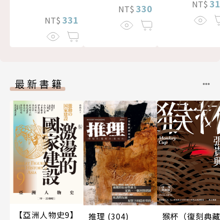
3
NT$
330
NT$
331
NT$
最新書籍
【亞洲人物史9】
推理 (304)
猴杯（復刻典