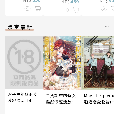
3
NT$
NT$
489
NT$
漫畫最新
盤子裡的Ω正吱
辜負期待的聖女
May I help yo
吱地鳴叫 14
雖然慘遭流放，
漸近戀愛物語(
卻因為聖婚成為
5話)
了魔靈伯爵的新