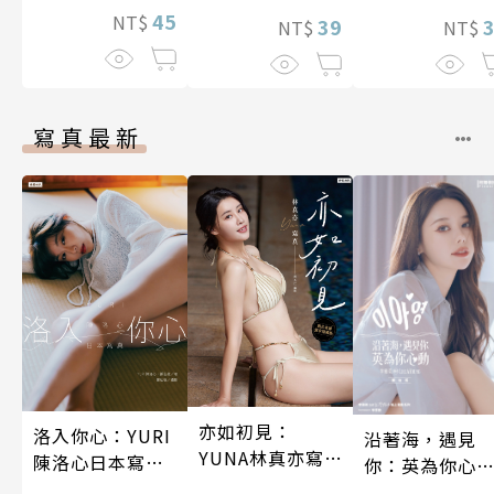
45
NT$
娘。(第13話)
39
NT$
NT$
寫真最新
亦如初見：
洛入你心：YURI
沿著海，遇見
YUNA林真亦寫
陳洛心日本寫真
你：英為你心
真【數位典藏豪
【電子書加贈40
李雅英1st台灣