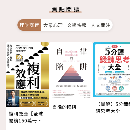
焦點閱讀
理財商管
大眾心理
文學快報
人文關注
【圖解】5分鐘
自律的陷阱
鍊思考大全
複利效應【全球
暢銷150萬冊・
經典新修版】