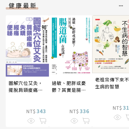
健康最新
老祖宗傳下來
圖解穴位艾灸，
過敏、肥胖或憂
生病的智慧
擺脫肩頸痠痛、
鬱？其實是腸道
失眠、經痛和便
菌在抗議！
祕
3
NT$
343
336
NT$
NT$