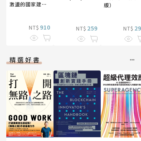
激盪的國家建設
版）
〔19—20世紀〕
910
NT$
259
2
NT$
NT$
精選好書