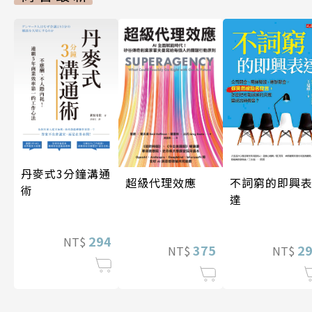
丹麥式3分鐘溝通
超級代理效應
不詞窮的即興
術
達
294
NT$
375
2
NT$
NT$