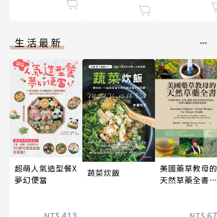
生活最新
超萌人氣造型餐X
美國藥草教母
蔬菜炊飯
夢幻便當
天然草藥全書
（二版）
413
6
NT$
NT$