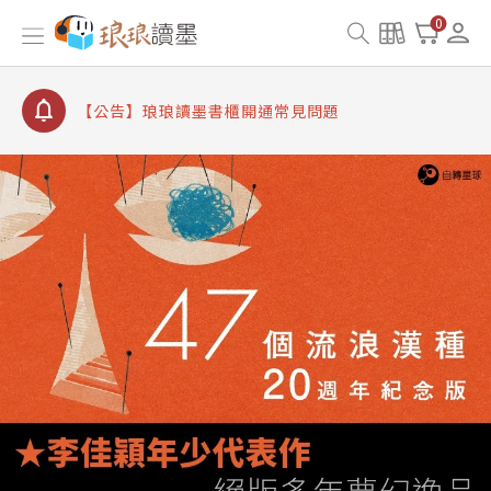
【公告】8/10、8/13 行動網路降速演練提醒
0
【公告】琅琅讀墨數位閱讀資產合併與書櫃開通申請
【公告】琅琅讀墨書櫃開通常見問題
【公告】琅琅讀墨 3 分鐘完成書櫃開通與資產合併申
請圖文教學
【公告】琅琅書店服務升級重要說明及資產合併結果
查詢
【公告】8/10、8/13 行動網路降速演練提醒