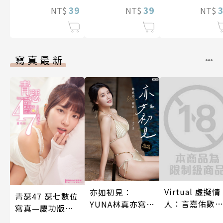
39
話)
39
NT$
NT$
NT$
寫真最新
Virtual 虛擬情
亦如初見：
青瑟47 瑟七數位
人：言嘉佑數
YUNA林真亦寫
寫真—慶功版
寫真
真【數位典藏豪
（含影音）