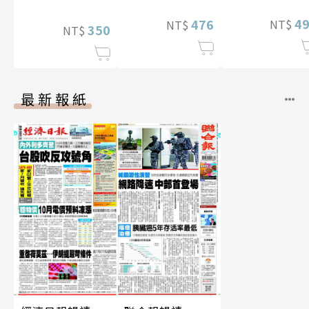
華增量版】
4
476
NT$
NT$
350
NT$
最新報紙