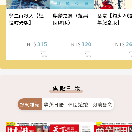
麒麟之翼（經典
學生街殺人【追
惡意【獨步20
回歸版）
憶時光版】
年紀念版】
320
315
2
NT$
NT$
NT$
焦點刊物
熱銷雜誌
學英日語
休閒遊憩
閱讀藝文