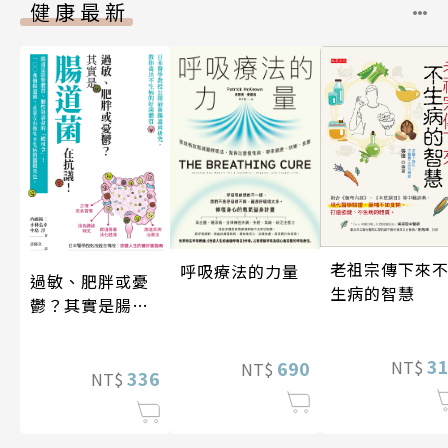
健康最新
老祖宗傳下來
呼吸療法的力量
過敏、肥胖或憂
生病的智慧
鬱？其實是腸道
菌在抗議！
3
690
NT$
NT$
336
NT$