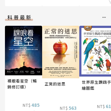
科普最新
裸眼看星空（暢
世界原生鸚鵡
正常的迷思
銷修訂版）
繪圖鑑
485
NT$
6
NT$
563
NT$