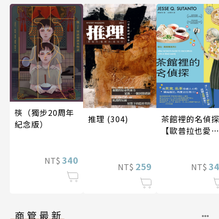
筷（獨步20周年
推理 (304)
茶館裡的名偵
紀念版）
【歐普拉也愛
引爆國際說書
紅數十萬則好
340
NT$
259
《茶館裡的嫌
3
NT$
NT$
人》續作】
商管最新