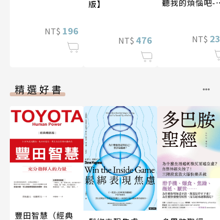
聽我的煩惱吧-
版】
現自我
196
NT$
2
NT$
476
NT$
精選好書
豐田智慧（經典