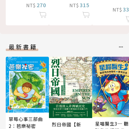
270
315
NT$
NT$
3
NT$
最新書籍
草莓心事三部曲
星喵醫生3─ 聽
烈日帝國【新
2：芭樂祕密