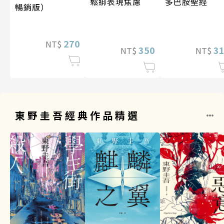
多巴胺聖經
鬆綁表現焦慮
暢銷版）
270
NT$
3
350
NT$
NT$
東野圭吾經典作品精選