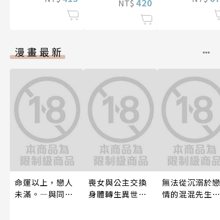
420
NT$
漫畫最新
命運以上，戀人
喪女與公主交換
無法從沉溺於
未滿。―與同期α
身體轉生異世界
情的混混先生
的情愛契約―(第
跟王子愛到心好
（前）逃離的
9話)
癢快吻我…(第15
我。(第8話)