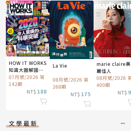
HOW IT WORKS
marie claire美
La Vie
知識大圖解國際
麗佳人
中文版
07月號/2026 第
08月號/2026 
08月號/2026 第
142期
400期
268期
188
NT$
NT$
175
NT$
文學最新