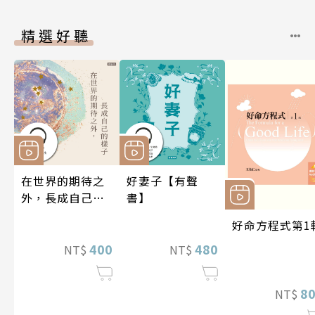
精選好聽
在世界的期待之
好妻子【有聲
外，長成自己的
書】
樣子【有聲書】
好命方程式第1
400
480
NT$
NT$
8
NT$