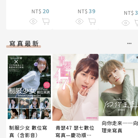
20
39
NT$
NT$
NT$
寫真最新
向你走來──
制服少女 數位寫
青瑟47 瑟七數位
理來寫真
真（含影音）
寫真—慶功版