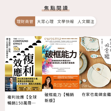
焦點閱讀
理財商管
大眾心理
文學快報
人文關注
在家也能做金
破框能力【暢銷
複利效應【全球
新版】
暢銷150萬冊・
經典新修版】