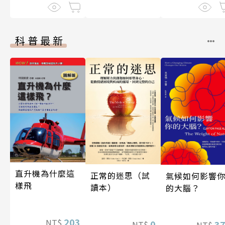
科普最新
直升機為什麼這
正常的迷思（試
氣候如何影響
樣飛
讀本）
的大腦？
203
NT$
0
3
NT$