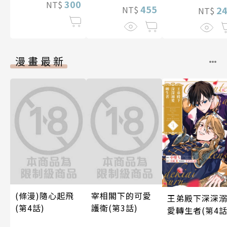
300
NT$
455
NT$
2
NT$
漫畫最新
(條漫)隨心起飛
宰相閣下的可愛
王弟殿下深深
(第4話)
護衛(第3話)
愛轉生者(第4話