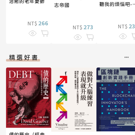
治癒的老年憂鬱
聽我的煩惱吧-
志帝國
現自我
266
NT$
2
NT$
273
NT$
精選好書
債的歷史（經典