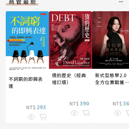
商管最新
債的歷史（經典
新式型態學2.
不詞窮的即興表
增訂版）
全方位實戰獲
達
系統
390
3
NT$
NT$
293
NT$