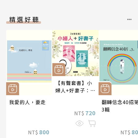
精選好聽
【有聲套書】小
婦人+好妻子：路
易莎．梅．艾考
我愛的人，要走
翻轉信念40招
特作品精選
3輯
720
NT$
800
8
NT$
NT$