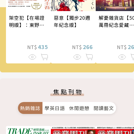
架空犯【在場證
惡意【獨步20週
解憂雜貨店【5
明版】：東野圭
年紀念版】
萬冊紀念愛藏
吾出道40週年紀
版】
念！《天鵝與蝙
蝠》系列重磅新
435
266
2
NT$
NT$
NT$
作！
焦點刊物
熱銷雜誌
學英日語
休閒遊憩
閱讀藝文