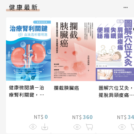
健康最新
健康微閱讀－治
圖解穴位艾灸
攔截胰臟癌
療腎利關鍵，血
擺脫肩頸痠痛
液透析聰明選
失眠、經痛和
祕
0
3
360
NT$
NT$
NT$