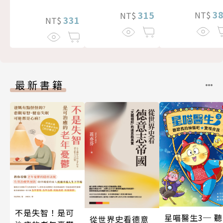
3
315
NT$
NT$
331
NT$
最新書籍
不是失智！是可
星喵醫生3─ 聽
從世界史看德意