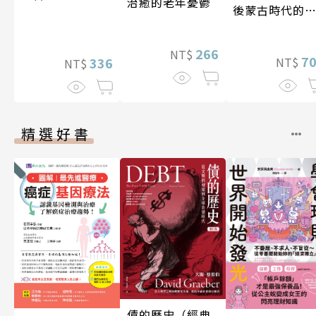
治癒的老年憂鬱
後蒙古時代的
陸與海洋〔14
17世紀〕
266
NT$
7
336
NT$
NT$
精選好書
債的歷史（經典