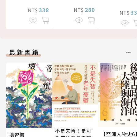
280
338
NT$
NT$
3
NT$
最新書籍
不是失智！是可
【亞洲人物史6
壞習慣