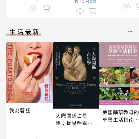
455
NT$
生活最新
我為薯狂
美國藥草教母
人際關係占星
草藥生活指南
學：從星盤看見
（二版）
愛情、性與人際
間的契合度