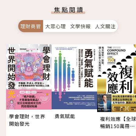
焦點閱讀
理財商管
大眾心理
文學快報
人文關注
勇氣賦能
學會理財，世界
複利效應【全
開始發光
暢銷150萬冊・
經典新修版】