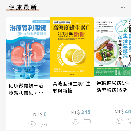
健康最新
逆轉糖尿病&生
高濃度維生素C注
健康微閱讀－治
活型態病16堂
射與斷糖
療腎利關鍵，血
康心法
液透析聰明選
4
245
NT$
NT$
0
NT$