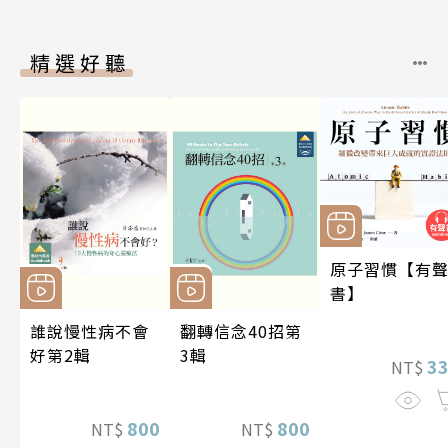
精選好聽
原子習慣【有
書】
誰說慢性病不會
翻轉信念40招第
好第2輯
3輯
3
NT$
800
800
NT$
NT$