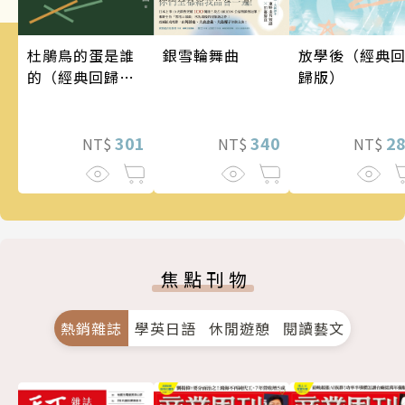
銀雪輪舞曲
杜鵑鳥的蛋是誰
放學後（經典
的（經典回歸
歸版）
版）
340
301
2
NT$
NT$
NT$
焦點刊物
熱銷雜誌
學英日語
休閒遊憩
閱讀藝文