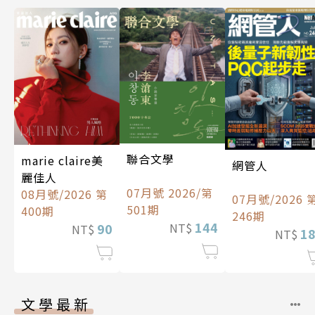
聯合文學
marie claire美
網管人
麗佳人
07月號 2026/第
08月號/2026 第
07月號/2026 
501期
400期
246期
144
90
NT$
NT$
1
NT$
文學最新