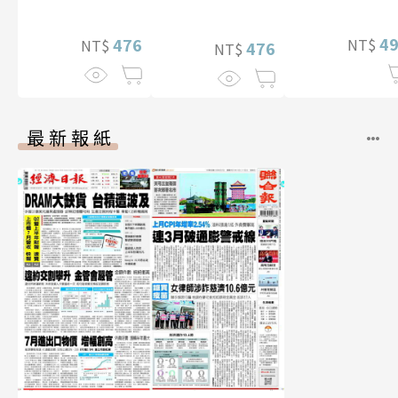
特別版）
真【數位典藏豪
【電子書加贈40
華增量版】
幅獨享福利美
4
476
NT$
NT$
照】
476
NT$
最新報紙