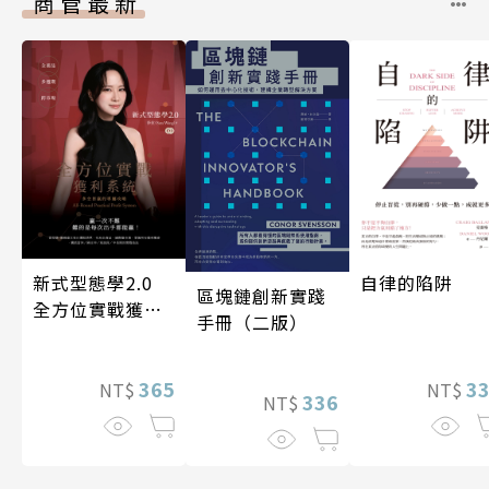
商管最新
新式型態學2.0
自律的陷阱
區塊鏈創新實踐
全方位實戰獲利
手冊（二版）
系統
365
3
NT$
NT$
336
NT$