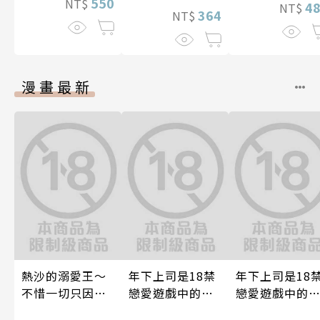
550
NT$
4
NT$
364
NT$
漫畫最新
熱沙的溺愛王～
年下上司是18禁
年下上司是18
不惜一切只因愛
戀愛遊戲中的我
戀愛遊戲中的
上了妳～ 06
推！？ 06
推！？ 08