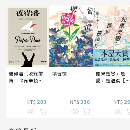
如果是戀，是
壞習慣
彼得潘（收錄前
愛，是溫柔【
傳：《肯辛頓花
時贈品版】
園裡的彼得
潘》）
2
336
280
NT$
NT$
NT$