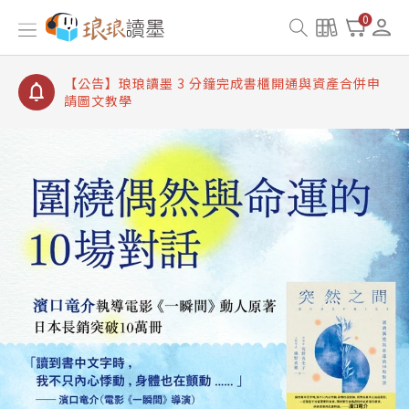
【公告】琅琅讀墨書櫃開通常見問題
0
【公告】琅琅讀墨 3 分鐘完成書櫃開通與資產合併申
請圖文教學
【公告】琅琅書店服務升級重要說明及資產合併結果
查詢
【公告】琅琅讀墨數位閱讀資產合併與書櫃開通申請