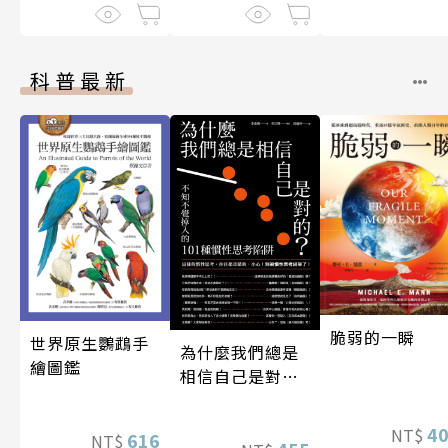
科普最新
脆弱的一瞬
世界原生鸚鵡手
為什麼我們總是
繪圖鑑
相信自己是對
的？（四版）
4
NT$
616
NT$