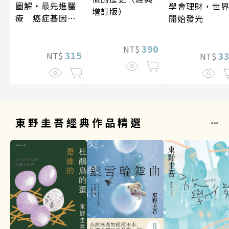
圖解‧最先進醫
學會理財，世
增訂版）
療 癌症基因療
開始發光
法
390
NT$
315
3
NT$
NT$
東野圭吾經典作品精選