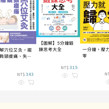
【圖解】5分鐘鍛
鍊思考大全
一分鐘，壓
解穴位艾灸，擺
零
肩頸痠痛、失
、經痛和便祕
315
NT$
343
N
NT$