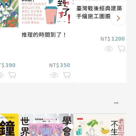
臺灣戰後經典建築
手繪施工圖選（二
版）【套書，含別
冊】
推理的時間到了！
1200
NT$
390
350
T$
NT$