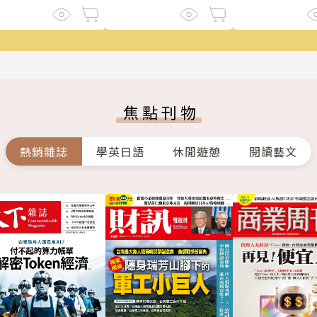
焦點刊物
熱銷雜誌
學英日語
休閒遊憩
閱讀藝文