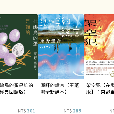
架空犯【在
湖畔的謊言【王蘊
鵑鳥的蛋是誰的
版】：東野
潔全新譯本】
經典回歸版）
道40週年紀
《天鵝與蝙
285
301
N
NT$
NT$
列重磅新作