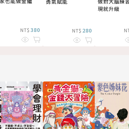
家也能做金繼
做對大腦練
勇氣賦能
現就升級
380
280
NT$
N
NT$