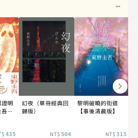
場證明
幻夜（單冊經典回
黎明破曉的街道
圭吾出
歸版）
【事後清晨版】
念！
蝠》系
435
504
315
T$
NT$
NT$
！