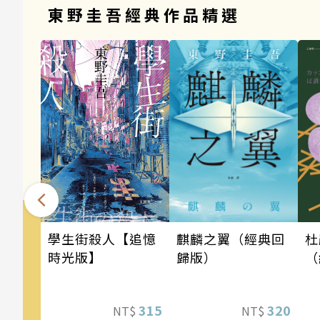
東野圭吾經典作品精選
麒麟之翼（經典回
學生街殺人【追憶
杜
歸版）
時光版】
（
320
315
NT$
NT$