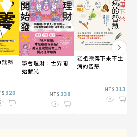
老祖宗傳下來不生
力就歸
學會理財，世界開
病的智慧
始發光
313
NT$
320
T$
338
NT$