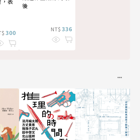
習，表
後
336
NT$
300
T$