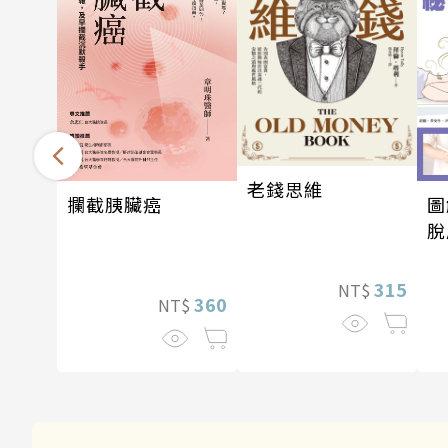
老錢思維
圖
攔截胰臟癌
脫
眠
315
NT$
360
NT$