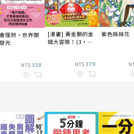
[漫畫] 黃金獅的金
紫色姊妹花
會理財，世界開
錢大冒險！(3•完
發光
結)龐氏騙局？我才
不上當
379
NT$
N
338
NT$