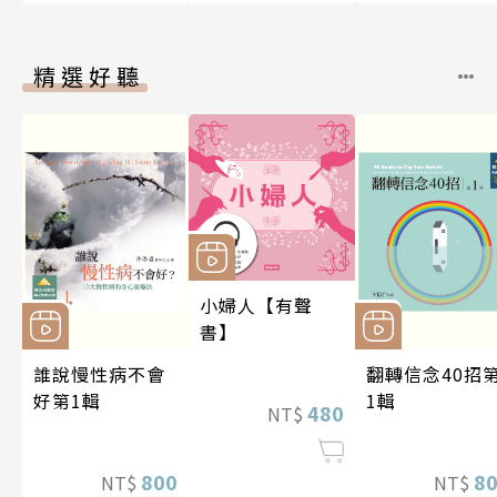
精選好聽
小婦人【有聲
書】
誰說慢性病不會
翻轉信念40招
好第1輯
1輯
480
NT$
800
8
NT$
NT$