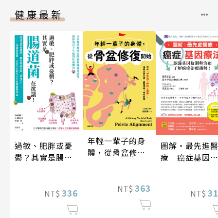
健康最新
年輕一輩子的身
過敏、肥胖或憂
圖解‧最先進
體，從骨盆修復
鬱？其實是腸道
療 癌症基因
開始：透過「呼
菌在抗議！
法
吸法×伸展×運
動」，遠離小腹
363
NT$
336
3
NT$
NT$
凸出、肩頸僵
硬、慢性疼痛