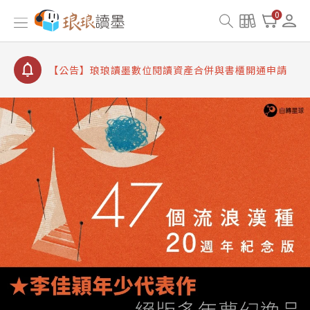
【公告】8/10、8/13 行動網路降速演練提醒
0
【公告】琅琅讀墨數位閱讀資產合併與書櫃開通申請
【公告】琅琅讀墨書櫃開通常見問題
【公告】琅琅讀墨 3 分鐘完成書櫃開通與資產合併申
請圖文教學
【公告】琅琅書店服務升級重要說明及資產合併結果
查詢
【公告】8/10、8/13 行動網路降速演練提醒