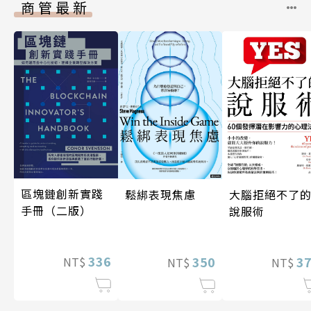
商管最新
區塊鏈創新實踐
鬆綁表現焦慮
大腦拒絕不了
手冊（二版）
說服術
336
350
3
NT$
NT$
NT$