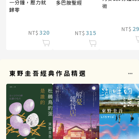
一分鐘，壓力就
多巴胺聖經
術
歸零
2
NT$
320
315
NT$
NT$
東野圭吾經典作品精選