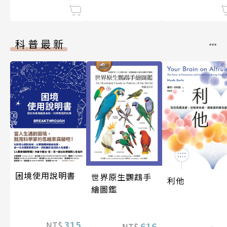
科普最新
困境使用說明書
世界原生鸚鵡手
利他
繪圖鑑
315
NT$
616
NT$