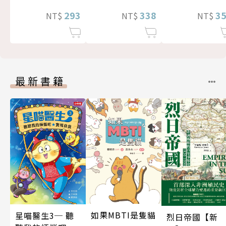
338
293
3
NT$
NT$
NT$
最新書籍
如果MBTI是隻貓
星喵醫生3─ 聽
烈日帝國【新