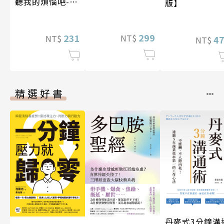
聽我的煩惱吧-實
版】
現自我
299
231
NT$
NT$
4
NT$
精選好書
丹麥式3分鐘溝