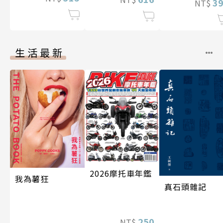
3
NT$
生活最新
2026摩托車年鑑
我為薯狂
真石頭雜記
250
NT$