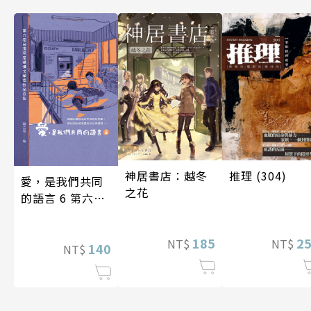
神居書店：越冬
推理 (304)
愛，是我們共同
之花
的語言 6 第六屆
台灣房屋親情文
學獎作品合集
185
2
NT$
NT$
140
NT$