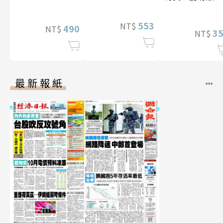
特別版）
（含影音）
553
NT$
490
NT$
3
NT$
最新報紙