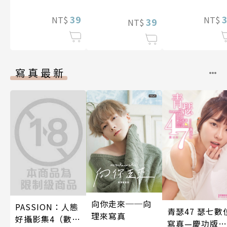
裝巨乳♀與痴漢
13話)
滿人電車(第12
39
NT$
NT$
39
NT$
話)
寫真最新
向你走來──向
PASSION：人態
青瑟47 瑟七數
理來寫真
好攝影集4（數位
寫真—慶功版