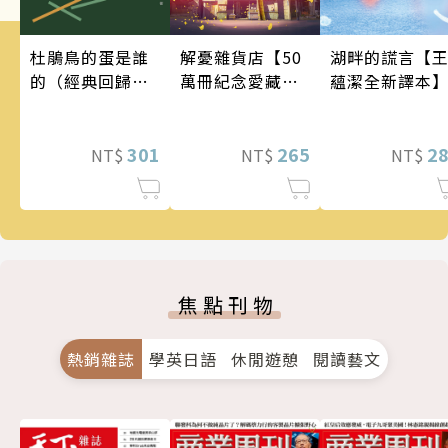
湖畔的謊言【
解憂雜貨店【50
杜鵑鳥的蛋是誰
蘊潔全新譯本
萬冊紀念愛藏
的（經典回歸
版】
版）
2
265
301
NT$
NT$
NT$
焦點刊物
熱銷雜誌
學英日語
休閒遊憩
閱讀藝文