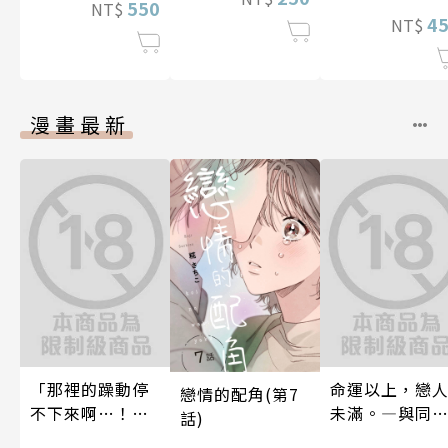
550
NT$
4
NT$
漫畫最新
「那裡的躁動停
命運以上，戀
戀情的配角(第7
不下來啊…！」
未滿。―與同期
話)
穿幫就慘了!?男
的情愛契約―(