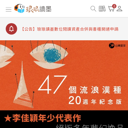
【公告】8/10、8/13 行動網路降速演練提醒
0
【公告】琅琅讀墨數位閱讀資產合併與書櫃開通申請
【公告】琅琅讀墨書櫃開通常見問題
【公告】琅琅讀墨 3 分鐘完成書櫃開通與資產合併申
請圖文教學
【公告】琅琅書店服務升級重要說明及資產合併結果
查詢
【公告】8/10、8/13 行動網路降速演練提醒