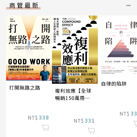
商管最新
自律的陷阱
打開無路之路
複利效應【全球
暢銷150萬冊・
經典新修版】
3
NT$
338
NT$
331
NT$