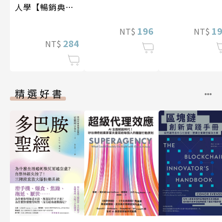
人學【暢銷典藏
版】
1
196
NT$
NT$
284
NT$
精選好書