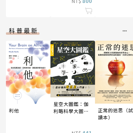
800
NT$
科普最新
星空大圖鑑：伽
正常的迷思（
利他
利略科學大圖鑑
讀本）
25
441