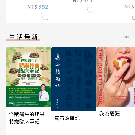
NT$
392
NT
NT$
生活最新
我為薯狂
怪獸醫生的爬蟲
真石頭雜記
特寵臨床筆記