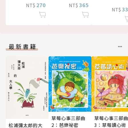
270
365
NT$
NT$
3
NT$
最新書籍
草莓心事三部
草莓心事三部曲
3：草莓讀心術
2：芭樂祕密
松浦彌太郎的大