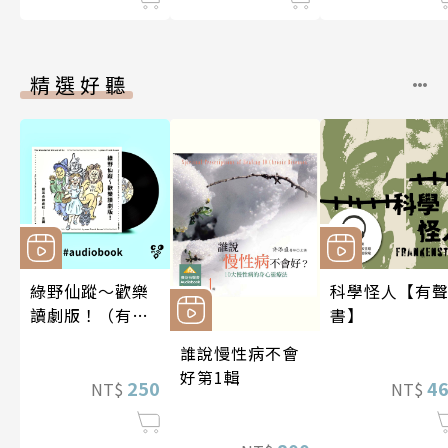
精選好聽
綠野仙蹤～歡樂
科學怪人【有
讀劇版！（有聲
書】
書）
誰說慢性病不會
好第1輯
250
4
NT$
NT$