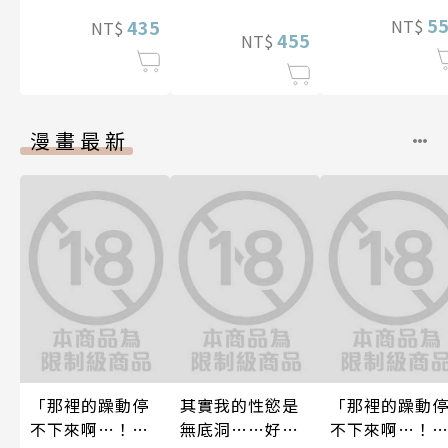
5
NT$
435
NT$
455
NT$
漫畫最新
「那裡的躁動停
其實我的性慾是
「那裡的躁動
不下來啊…！」
無底洞……好想
不下來啊…！