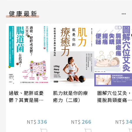
健康最新
圖解穴位艾灸
肌力就是你的療
過敏、肥胖或憂
擺脫肩頸痠痛
癒力（二版）
鬱？其實是腸道
失眠、經痛和
菌在抗議！
祕
3
266
336
NT$
NT$
NT$