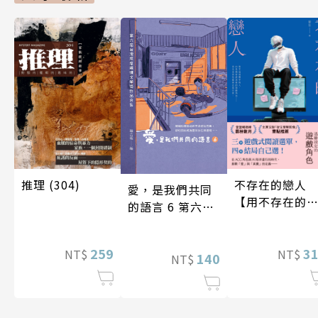
推理 (304)
不存在的戀人
愛，是我們共同
【用不存在的
的語言 6 第六屆
愛，治癒存在
台灣房屋親情文
孤獨】
學獎作品合集
259
3
NT$
NT$
140
NT$