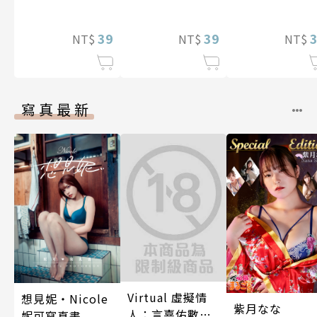
穿幫就慘了!?男
吞噬、佔據我的
穿幫就慘了!?男
裝巨乳♀與痴漢
前不良上司。(第
裝巨乳♀與痴
滿人電車(第18
39
17話)
39
滿人電車(第12
NT$
NT$
NT$
話)
話)
寫真最新
Virtual 虛擬情
想見妮‧Nicole
紫月なな
人：言嘉佑數位
妮可寫真書