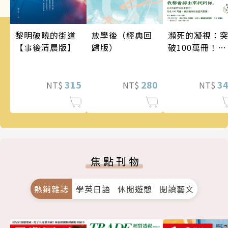
瀕死的凝視：
黎明破曉的街道
放學後（經典回
破100萬冊！這
【事後清晨版】
歸版）
次的東野圭吾
惡劣！瘋到極
的情慾與驚悚
3
315
280
NT$
NT$
NT$
焦點刊物
熱銷雜誌
學英日語
休閒遊憩
閱讀藝文