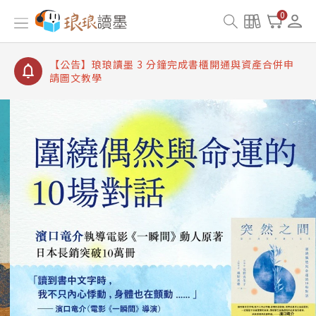
【公告】琅琅讀墨書櫃開通常見問題
0
【公告】琅琅讀墨 3 分鐘完成書櫃開通與資產合併申
請圖文教學
【公告】琅琅書店服務升級重要說明及資產合併結果
查詢
【公告】琅琅讀墨數位閱讀資產合併與書櫃開通申請