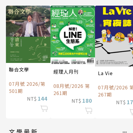
聯合文學
經理人月刊
La Vie
07月號 2026/第
08月號/2026 第
07月號/2026 
501期
261期
267期
144
NT$
180
NT$
1
NT$
文學最新