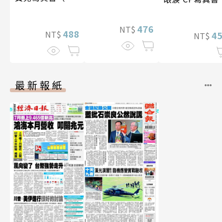
贈多張未公開照
片）
476
NT$
488
NT$
4
NT$
最新報紙