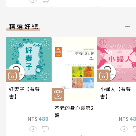
精選好聽
好妻子【有聲
小婦人【有聲
書】
書】
不老的身心靈第2
輯
480
4
NT$
NT$