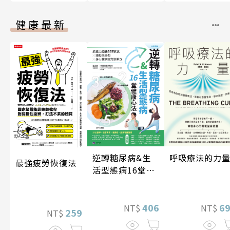
健康最新
逆轉糖尿病&生
呼吸療法的力
最強疲勞恢復法
活型態病16堂健
康心法
406
6
NT$
NT$
259
NT$