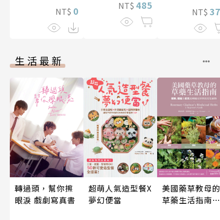
485
NT$
0
3
NT$
NT$
生活最新
超萌人氣造型餐X
轉過頭，幫你擦
美國藥草教母
夢幻便當
眼淚 戲劇寫真書
草藥生活指南
（二版）