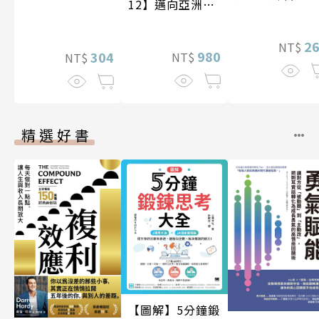
12】邁向亞洲世
紀〔20—21世
紀〕
2
NT$
980
304
NT$
NT$
精選好書
【圖解】5分鐘鍛