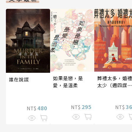
如果是戀，是
葬禮太多，婚
誰在說謊
愛，是溫柔
太少（週四謀
俱樂部5）
295
3
NT$
NT$
480
NT$