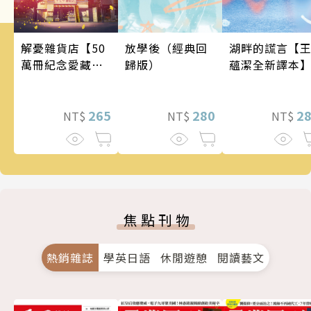
湖畔的謊言【
解憂雜貨店【50
放學後（經典回
蘊潔全新譯本
萬冊紀念愛藏
歸版）
版】
2
265
280
NT$
NT$
NT$
焦點刊物
熱銷雜誌
學英日語
休閒遊憩
閱讀藝文