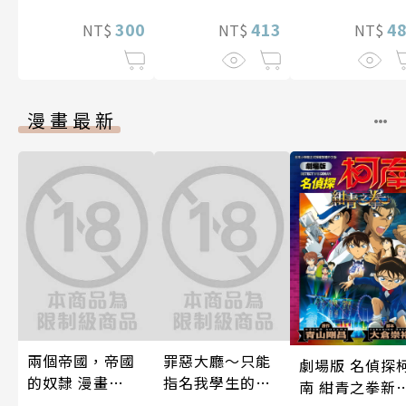
413
300
4
NT$
NT$
NT$
漫畫最新
兩個帝國，帝國
罪惡大廳～只能
劇場版 名偵探
的奴隸 漫畫
指名我學生的店
南 紺青之拳新
1（限制級）
～(第13話)