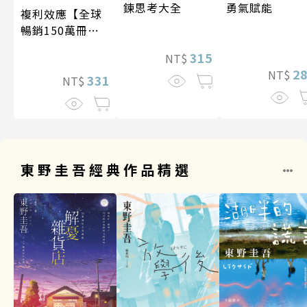
勇氣賦能
鍊思考大全
複利效應【全球
暢銷150萬冊・
經典新修版】
315
NT$
2
NT$
331
NT$
東野圭吾經典作品精選