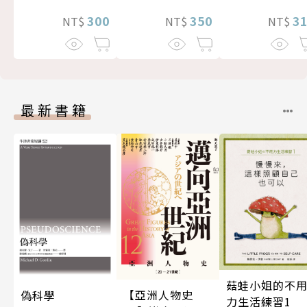
300
350
3
NT$
NT$
NT$
最新書籍
菇蛙小姐的不
【亞洲人物史
偽科學
力生活練習1