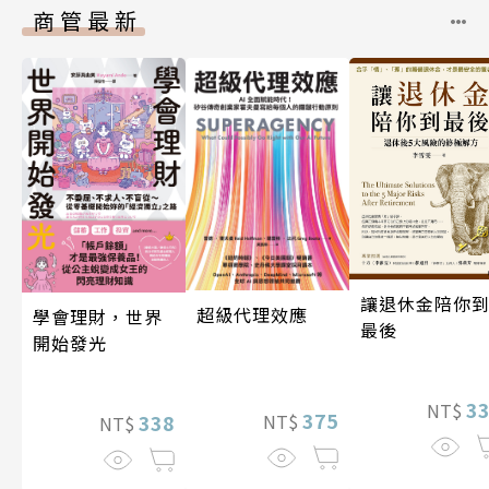
商管最新
讓退休金陪你
超級代理效應
學會理財，世界
最後
開始發光
3
NT$
375
338
NT$
NT$