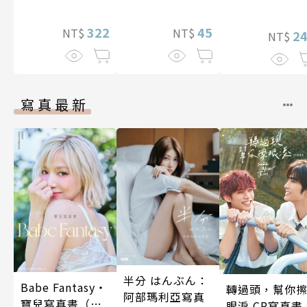
版(全)
322
45
NT$
NT$
2
NT$
寫真最新
半分 はんぶん：
Babe Fantasy‧
轉過頭，幫你
阿部瑪利亞寫真
寶兒寫真書（加
眼淚 CP寫真書