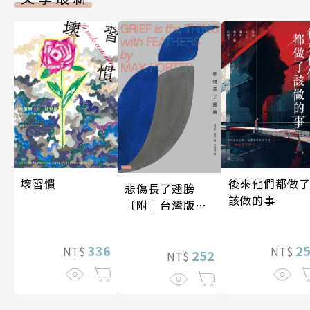
後來他們都做
壞習慣
悲傷長了翅膀
該做的事
〔附｜台灣版獨
家授權作者手寫
問候印簽〕
2
336
NT$
NT$
252
NT$