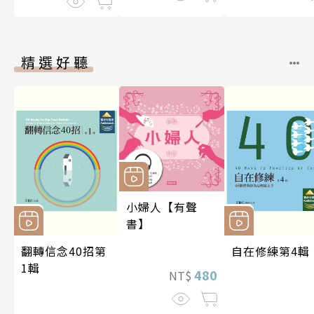
精選好聽
小婦人【有聲
書】
翻轉信念40招第
自在修練第4輯
1輯
480
NT$