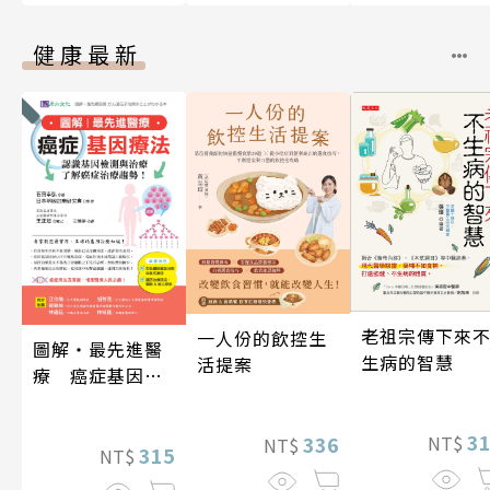
健康最新
老祖宗傳下來
一人份的飲控生
圖解‧最先進醫
生病的智慧
活提案
療 癌症基因療
法
3
336
NT$
NT$
315
NT$