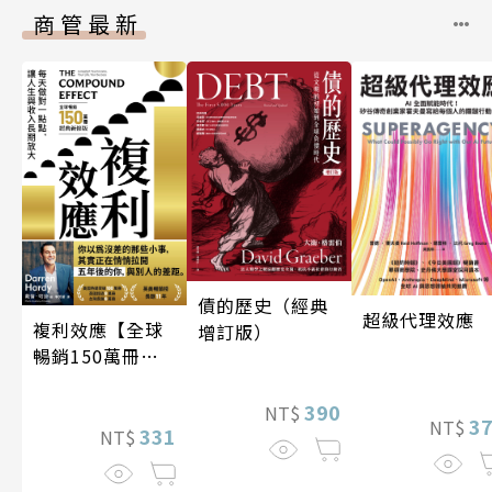
商管最新
債的歷史（經典
超級代理效應
複利效應【全球
增訂版）
暢銷150萬冊・
經典新修版】
390
NT$
3
NT$
331
NT$