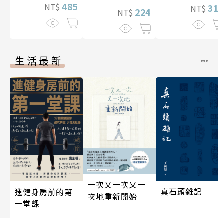
485
NT$
3
NT$
224
NT$
生活最新
一次又一次又一
真石頭雜記
進健身房前的第
次地重新開始
一堂課