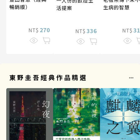
一人份的飲控生
暢銷版）
生病的智慧
活提案
270
3
NT$
336
NT$
NT$
東野圭吾經典作品精選