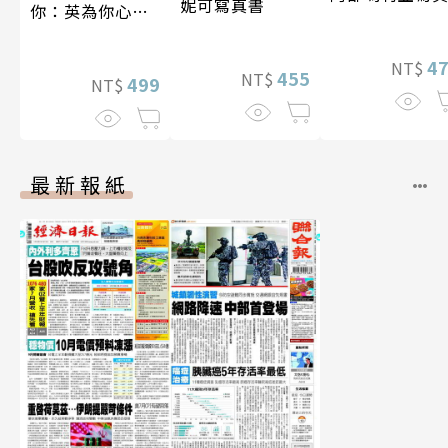
妮可寫真書
你：英為你心動
李雅英1st台灣感
性紙上電影系列
4
NT$
455
NT$
數位版
499
NT$
最新報紙