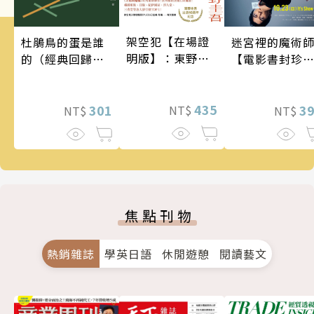
架空犯【在場證
杜鵑鳥的蛋是誰
迷宮裡的魔術
明版】：東野圭
的（經典回歸
【電影書封珍
吾出道40週年紀
版）
版】
念！《天鵝與蝙
蝠》系列重磅新
435
301
3
NT$
NT$
NT$
作！
焦點刊物
熱銷雜誌
學英日語
休閒遊憩
閱讀藝文