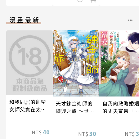
漫畫最新
和我同居的劍聖
自我向政略婚
天才鍊金術師的
女師父實在太可
的丈夫宣告「
隨興之旅 ～世界
愛，每天都好幸
愛我也沒關係
最優秀前宮廷鍊
福！ 第6話
後，溺愛生活
金術師於500年
40
NT$
然開始了 第8話
後的世界甦醒，
30
NT$
NT$