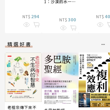
1：沙漠的水一瓶
一千元？看懂商
業經營的16個模
294
4
NT$
NT$
式
300
NT$
精選好書
老祖宗傳下來不