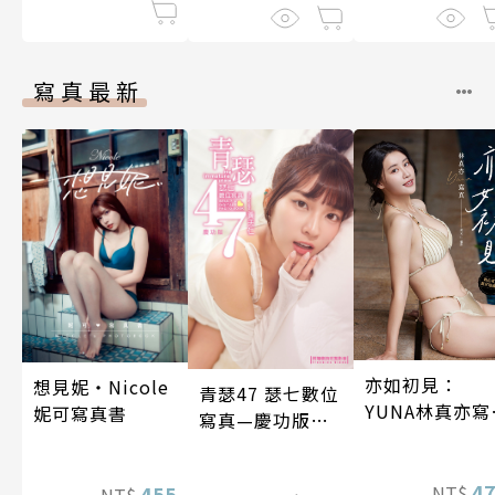
藉由製作藥水受
捧為聖女大人～
第8話
寫真最新
亦如初見：
想見妮‧Nicole
青瑟47 瑟七數位
YUNA林真亦寫
妮可寫真書
寫真—慶功版
真【數位典藏
（含影音）
華增量版】
4
455
NT$
NT$