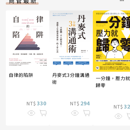
商管最新
自律的陷阱
丹麥式3分鐘溝通
一分鐘，壓力
術
歸零
330
294
NT$
NT$
3
NT$