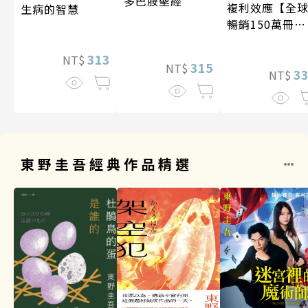
多巴胺聖經
複利效應【全
生病的智慧
暢銷150萬冊・
經典新修版】
313
NT$
315
NT$
3
NT$
東野圭吾經典作品精選