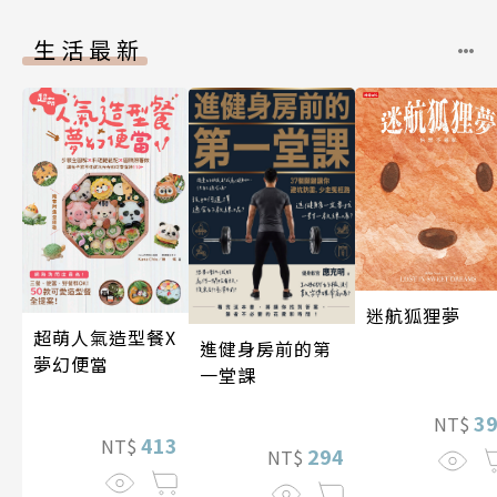
生活最新
迷航狐狸夢
超萌人氣造型餐X
進健身房前的第
夢幻便當
一堂課
3
NT$
413
NT$
294
NT$