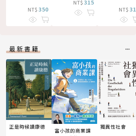
315
NT$
350
3
NT$
NT$
最新書籍
正是時候讀康德
獨異性社會
富小孩的商業課