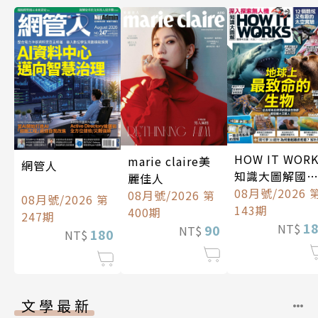
HOW IT WOR
marie claire美
網管人
知識大圖解國
麗佳人
中文版
08月號/2026 
08月號/2026 第
08月號/2026 第
143期
400期
247期
1
NT$
90
NT$
180
NT$
文學最新