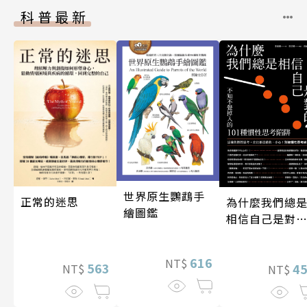
科普最新
世界原生鸚鵡手
正常的迷思
為什麼我們總
繪圖鑑
相信自己是對
的？（四版）
616
NT$
563
4
NT$
NT$