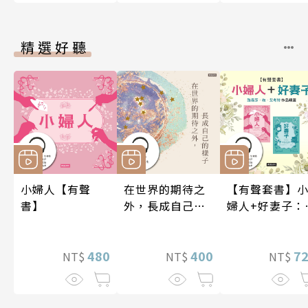
精選好聽
小婦人【有聲
在世界的期待之
【有聲套書】
書】
外，長成自己的
婦人+好妻子：
樣子【有聲書】
易莎．梅．艾
特作品精選
480
400
7
NT$
NT$
NT$