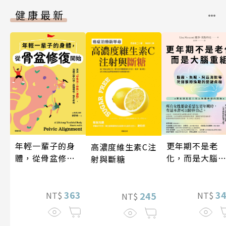
健康最新
年輕一輩子的身
更年期不是老
高濃度維生素C注
體，從骨盆修復
化，而是大腦
射與斷糖
開始：透過「呼
組
吸法×伸展×運
動」，遠離小腹
363
3
245
NT$
NT$
NT$
凸出、肩頸僵
硬、慢性疼痛