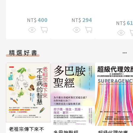
400
294
NT$
NT$
6
NT$
精選好書
老祖宗傳下來不
超級代理效應
多巴胺聖經