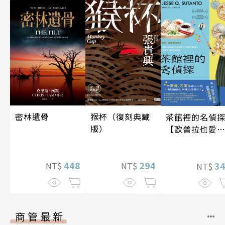
密林遺骨
猴杯（復刻典藏
茶館裡的名偵
版）
【歐普拉也愛
引爆國際說書
紅數十萬則好
448
294
《茶館裡的嫌
3
NT$
NT$
NT$
人》續作】
商管最新