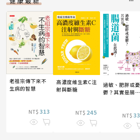
健康最新
老祖宗傳下來不
高濃度維生素C注
過敏、肥胖或
生病的智慧
射與斷糖
鬱？其實是腸
菌在抗議！
313
NT$
245
NT$
3
NT$