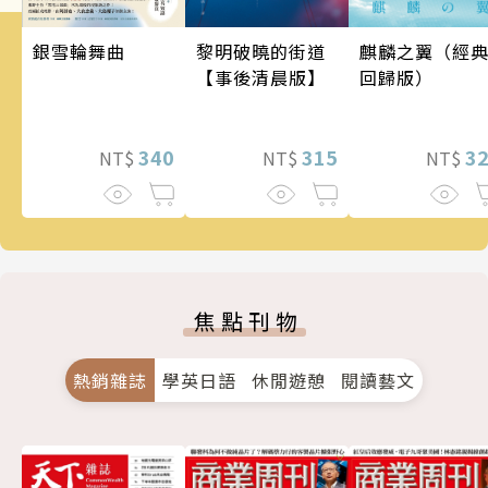
銀雪輪舞曲
麒麟之翼（經
黎明破曉的街道
回歸版）
【事後清晨版】
340
3
315
NT$
NT$
NT$
焦點刊物
熱銷雜誌
學英日語
休閒遊憩
閱讀藝文