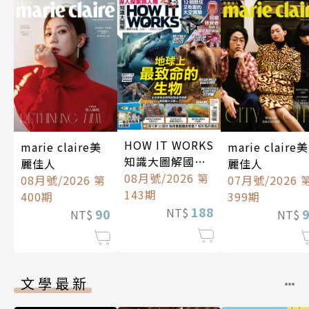
HOW IT WORKS
marie claire美
marie claire美
知識大圖解國際
麗佳人
麗佳人
中文版
08月號/2026 第
08月號/2026 第
07月號/2026 
143期
400期
399期
188
NT$
90
NT$
NT$
文學最新