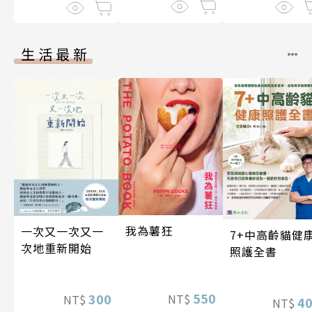
生活最新
我為薯狂
一次又一次又一
7+中高齡貓健
次地重新開始
照護全書
550
300
NT$
NT$
4
NT$