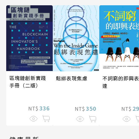
區塊鏈創新實踐
鬆綁表現焦慮
不詞窮的即興
手冊（二版）
達
336
350
2
NT$
NT$
NT$