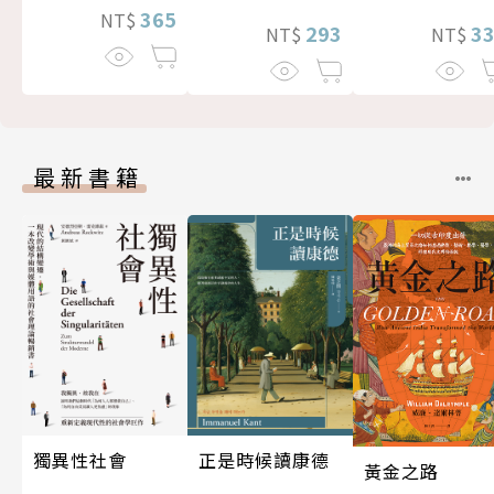
365
NT$
3
293
NT$
NT$
最新書籍
獨異性社會
正是時候讀康德
黃金之路