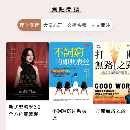
焦點閱讀
理財商管
大眾心理
文學快報
人文關注
新式型態學2.0
打開無路之路
不詞窮的即興表
全方位實戰獲利
達
系統