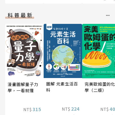
科普最新
圖解 元素生活百
完美歐姆蛋的
漫畫圖解量子力
科
學（二版）
學，一看就懂
224
4
315
NT$
NT$
NT$