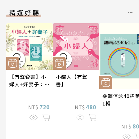
精選好聽
【有聲套書】小
小婦人【有聲
婦人+好妻子：路
書】
易莎．梅．艾考
翻轉信念40招
特作品精選
1輯
720
480
NT$
NT$
8
NT$