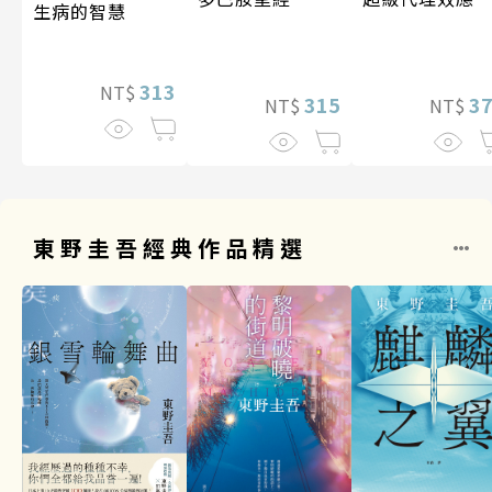
生病的智慧
313
NT$
3
315
NT$
NT$
東野圭吾經典作品精選