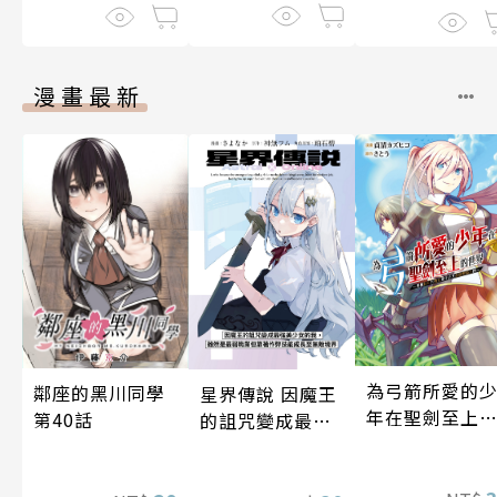
漫畫最新
為弓箭所愛的
鄰座的黑川同學
星界傳說 因魔王
年在聖劍至上
第40話
的詛咒變成最強
世界～用被封
美少女的我，雖
的魔王贈予之
然是最弱職業但