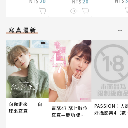
支援聖騎士們
NT$
20
靠著作弊技能成
20
NT$
NT$
第4話
長至無敵境界 第
16話
寫真最新
向你走來──向
PASSION：人
青瑟47 瑟七數位
理來寫真
好攝影集4（數
寫真—慶功版
特別版）
（含影音）