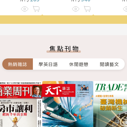
驚悚！
焦點刊物
熱銷雜誌
學英日語
休閒遊憩
閱讀藝文