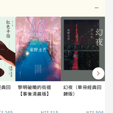
幻夜（單冊經典回
黎明破曉的街道
經典回
歸版）
【事後清晨版】
504
315
245
NT$
NT$
T$