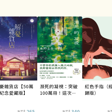
瀕死的凝視：突破
憂雜貨店【50萬
紅色手指（
100萬冊！這次的
紀念愛藏版】
歸版）
東野圭吾很惡劣！
瘋到極致的情慾與
340
265
NT$
NT$
N