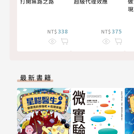
超級代理效應
做
打開無路之路
現
375
338
NT$
NT$
最新書籍