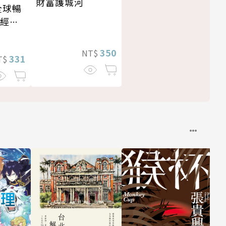
財富護城河
全球暢
・經典
350
NT$
331
T$