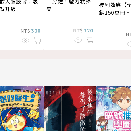
一分鐘，壓力就歸
對大腦練習，表
複利效應【
零
就升級
銷150萬冊
新修版】
320
300
NT$
NT$
N