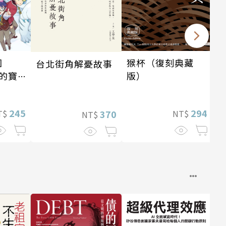
園
猴杯（復刻典藏
2
台北街角解憂故事
的寶
版）
245
294
T$
370
NT$
NT$