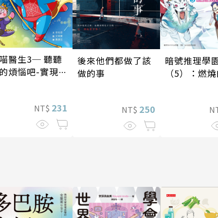
喵醫生3─ 聽聽
暗號推理學
後來他們都做了該
的煩惱吧-實現自
（5）：燃燒
做的事
石島
231
NT$
250
N
NT$