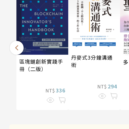
丹麥式3分鐘溝通
區塊鏈創新實踐手
多
術
冊（二版）
294
NT$
336
NT$