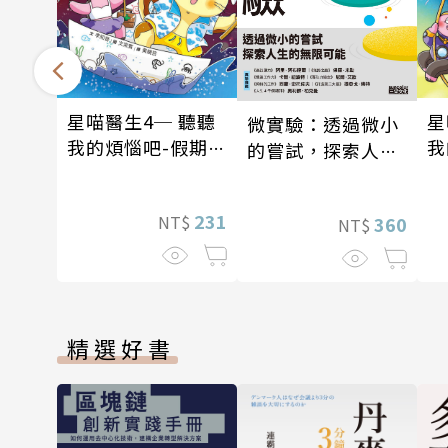
星喵醫生4─ 聽聽
星
微實驗：透過微小
我的煩惱吧-假期挑
我
的嘗試，探索人生
戰
我
的無限可能
231
NT$
360
NT$
精選好書