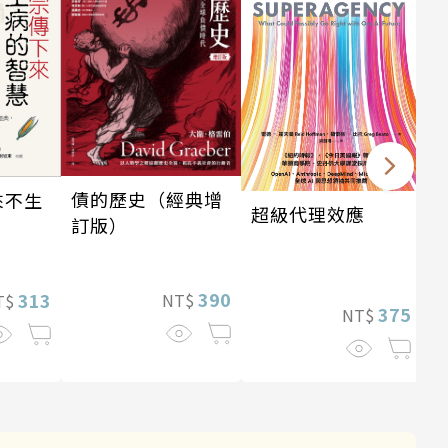
債的歷史（經典增
來不生
超級代理效應
訂版）
銷
390
313
NT$
T$
375
NT$