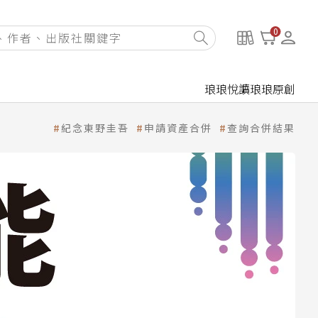
0
琅琅悅讀
琅琅原創
紀念東野圭吾
申請資產合併
查詢合併結果