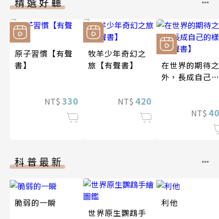
精選好聽
原子習慣【有聲
牧羊少年奇幻之
書】
旅【有聲書】
在世界的期待
外，長成自己
樣子【有聲書
330
420
NT$
NT$
4
NT$
科普最新
脆弱的一瞬
利他
世界原生鸚鵡手