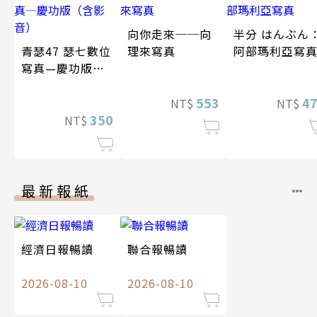
向你走來──向
半分 はんぶん
青瑟47 瑟七數位
理來寫真
阿部瑪利亞寫
寫真—慶功版
（含影音）
553
4
NT$
NT$
350
NT$
最新報紙
經濟日報暢讀
聯合報暢讀
2026-08-10
2026-08-10