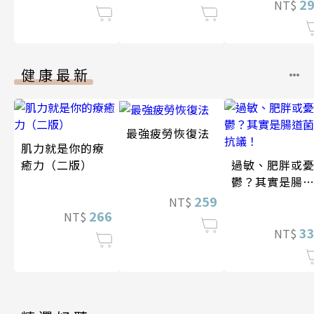
2
NT$
健康最新
最強疲勞恢復法
肌力就是你的療
癒力（二版）
過敏、肥胖或
鬱？其實是腸
菌在抗議！
259
NT$
266
NT$
3
NT$