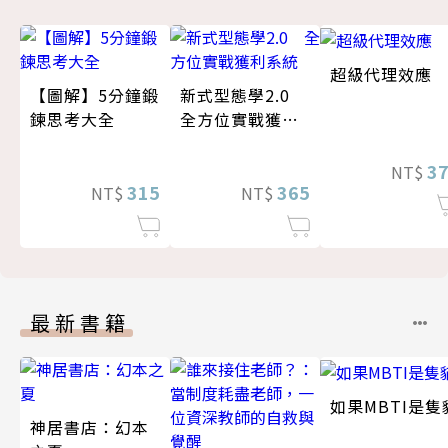
超級代理效應
【圖解】5分鐘鍛
新式型態學2.0
鍊思考大全
全方位實戰獲利
系統
3
NT$
315
365
NT$
NT$
最新書籍
如果MBTI是隻
神居書店：幻本