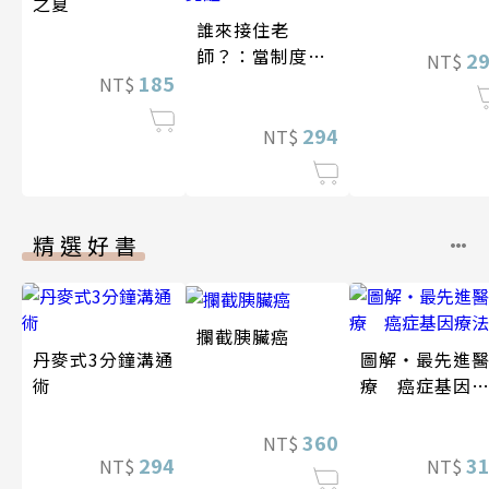
之夏
誰來接住老
師？：當制度耗
2
NT$
185
盡老師，一位資
NT$
深教師的自救與
覺醒
294
NT$
精選好書
攔截胰臟癌
丹麥式3分鐘溝通
圖解‧最先進
術
療 癌症基因
法
360
NT$
294
3
NT$
NT$