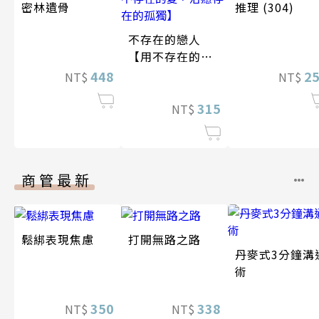
密林遺骨
推理 (304)
不存在的戀人
【用不存在的
愛，治癒存在的
448
2
NT$
NT$
孤獨】
315
NT$
商管最新
鬆綁表現焦慮
打開無路之路
丹麥式3分鐘溝
術
350
338
NT$
NT$