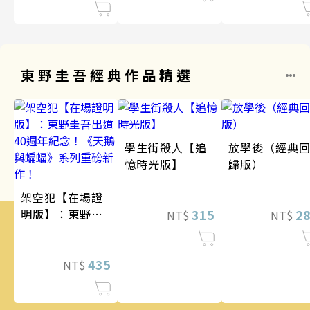
東野圭吾經典作品精選
學生街殺人【追
放學後（經典
憶時光版】
歸版）
架空犯【在場證
明版】：東野圭
315
2
NT$
NT$
吾出道40週年紀
念！《天鵝與蝙
蝠》系列重磅新
435
NT$
作！