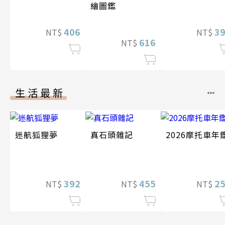
繪圖鑑
406
3
NT$
NT$
616
NT$
生活最新
迷航狐狸夢
真石頭雜記
2026摩托車年
392
455
2
NT$
NT$
NT$