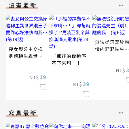
漫畫最新
無法從沉溺於
喪女與公主交換
情的混混先生
身體轉生異世界
「那裡的躁動停
（前）逃離的
跟王子愛到心好
不下來啊…！」
我。(第6話)
癢快吻我…(第19
穿幫就慘了!?男
NT$
話)
39
裝巨乳♀與痴漢
NT$
滿人電車(第18
39
NT$
話)
寫真最新