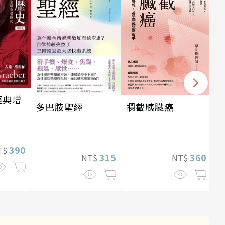
經典增
攔截胰臟癌
多巴胺聖經
390
T$
360
315
NT$
NT$