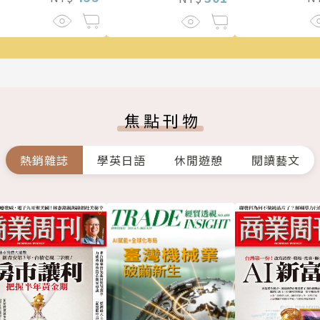
焦點刊物
熱銷雜誌
學英日語
休閒遊憩
閱讀藝文