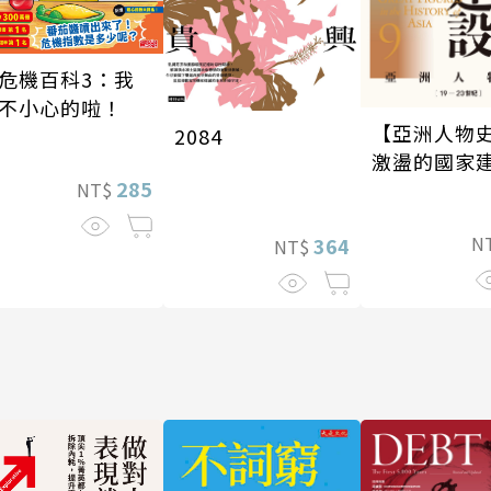
危機百科3：我
不小心的啦！
【亞洲人物史
2084
激盪的國家
285
〔19—20世
NT$
N
364
NT$