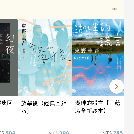
經典回
湖畔的謊言【王蘊
放學後（經典回歸
潔全新譯本】
版）
504
285
280
T$
NT$
NT$