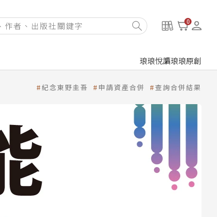
0
琅琅悅讀
琅琅原創
紀念東野圭吾
申請資產合併
查詢合併結果