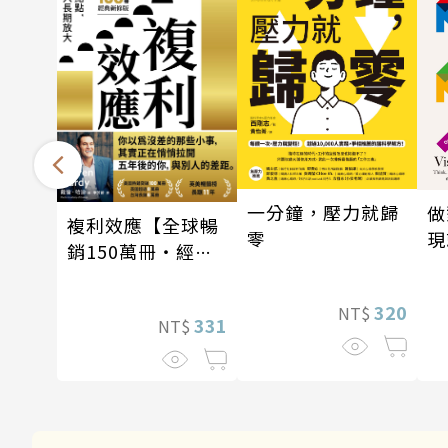
一分鐘，壓力就歸
做
複利效應【全球暢
零
現
銷150萬冊・經典
新修版】
320
NT$
331
NT$