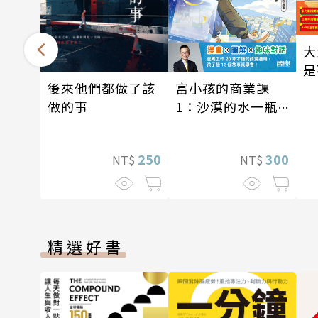
大
是
後來他們都做了該
富小孩的商業課
做的事
1：沙漠的水一瓶
一千元？看懂商業
經營的16個模式
250
300
NT$
NT$
精選好書