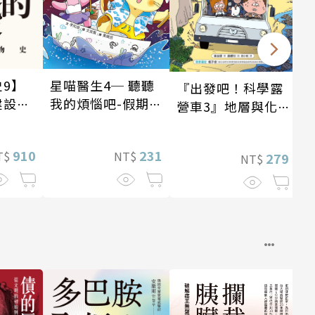
星喵醫生4─ 聽聽
9】
『出發吧！科學露
我的煩惱吧-假期挑
建設
營車3』地層與化
戰
紀〕
石篇
231
910
NT$
T$
279
NT$