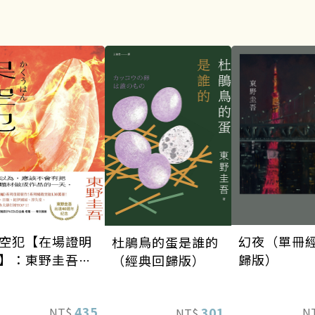
空犯【在場證明
幻夜（單冊
杜鵑鳥的蛋是誰的
】：東野圭吾出
歸版）
（經典回歸版）
40週年紀念！
天鵝與蝙蝠》系
435
301
NT$
N
NT$
重磅新作！