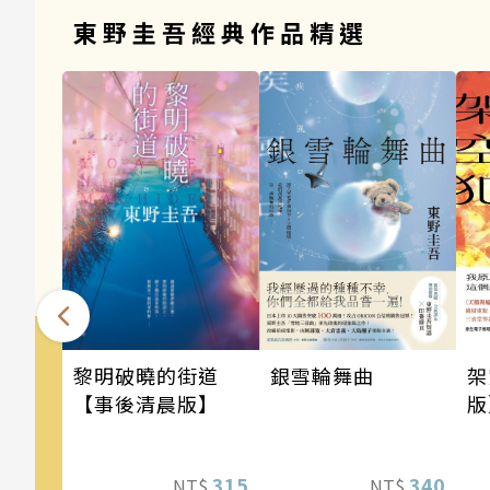
東野圭吾經典作品精選
銀雪輪舞曲
架
黎明破曉的街道
版
【事後清晨版】
道
《
340
315
NT$
NT$
列