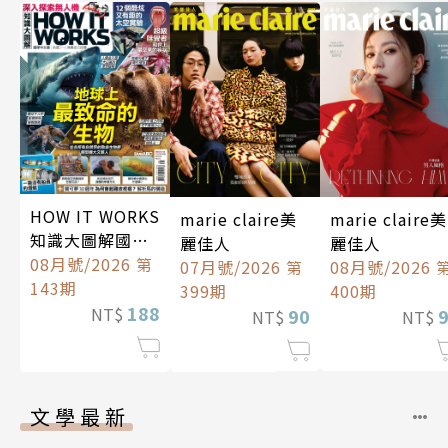
HOW IT WORKS
marie claire美
marie claire美
知識大圖解國際
麗佳人
麗佳人
中文版
08月號/2026 第
07月號/2026 第
08月號/2026 
143期
399期
400期
188
NT$
90
NT$
NT$
文學最新