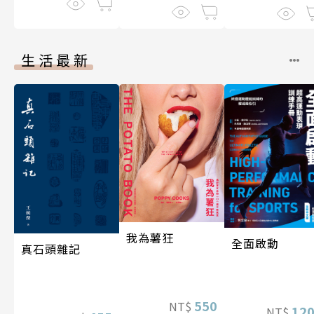
生活最新
我為薯狂
全面啟動
真石頭雜記
550
NT$
12
NT$