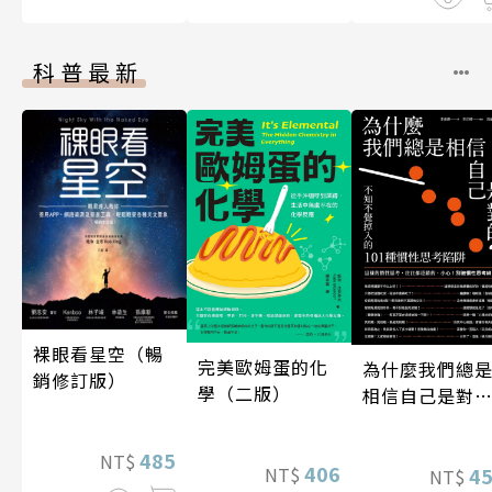
科普最新
裸眼看星空（暢
完美歐姆蛋的化
為什麼我們總
銷修訂版）
學（二版）
相信自己是對
的？（四版）
485
NT$
406
NT$
4
NT$