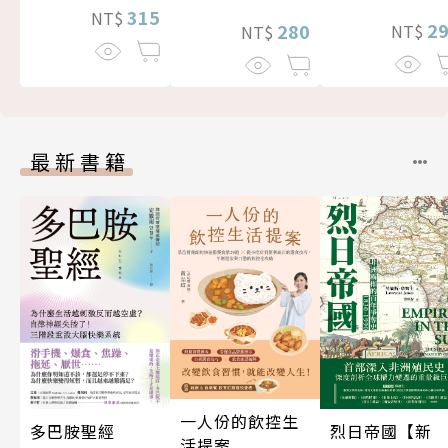
315
NT$
2
280
NT$
NT$
最新書籍
一人份的飲控生
多巴胺聖經
烈日帝國【新
活提案