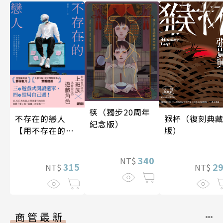
筷（獨步20周年
不存在的戀人
猴杯（復刻典
紀念版）
【用不存在的
版）
愛，治癒存在的
孤獨】
340
NT$
315
2
NT$
NT$
商管最新