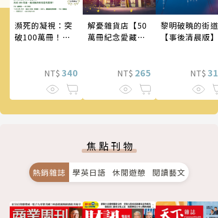
瀕死的凝視：突
黎明破曉的街
解憂雜貨店【50
破100萬冊！這
【事後清晨版
萬冊紀念愛藏
次的東野圭吾很
版】
惡劣！瘋到極致
的情慾與驚悚！
340
3
265
NT$
NT$
NT$
焦點刊物
熱銷雜誌
學英日語
休閒遊憩
閱讀藝文