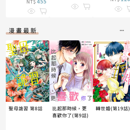
455
NT$
漫畫最新
比起那時候，更
轉世婚(第19話
聖母詭習 第8話
喜歡你了(第9話)