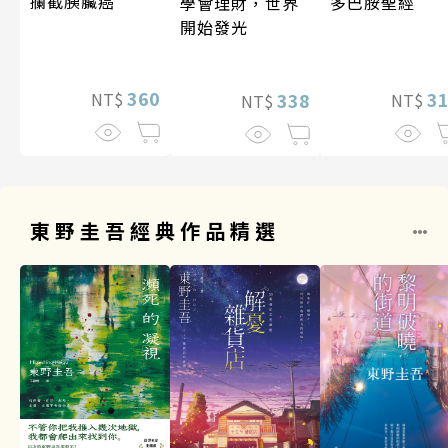
攔截胰臟癌
多巴胺聖經
學會理財，世界
開始發光
360
3
338
NT$
NT$
NT$
東野圭吾經典作品精選