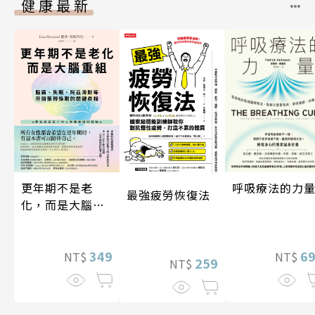
健康最新
更年期不是老
呼吸療法的力
最強疲勞恢復法
化，而是大腦重
組
349
6
NT$
NT$
259
NT$