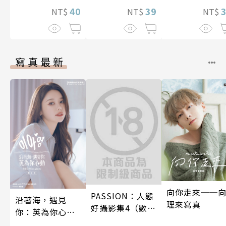
39
40
NT$
NT$
NT$
寫真最新
向你走來──
PASSION：人態
沿著海，遇見
理來寫真
好攝影集4（數位
你：英為你心動
特別版）
李雅英1st台灣感