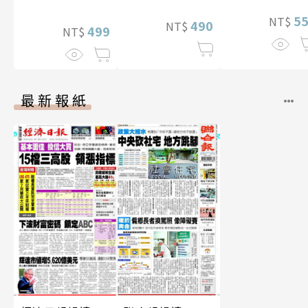
性紙上電影系列
5
NT$
490
NT$
數位版
499
NT$
最新報紙