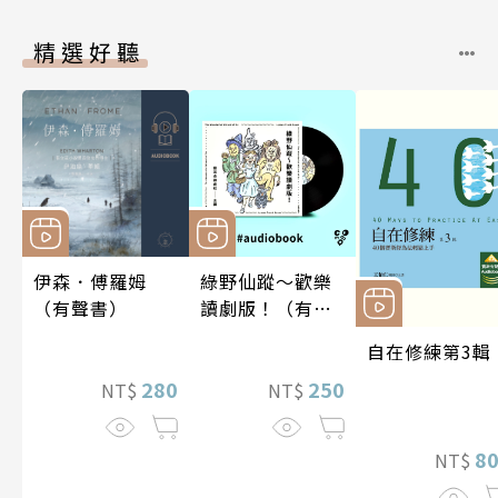
精選好聽
伊森．傅羅姆
綠野仙蹤～歡樂
（有聲書）
讀劇版！（有聲
書）
自在修練第3輯
280
250
NT$
NT$
8
NT$