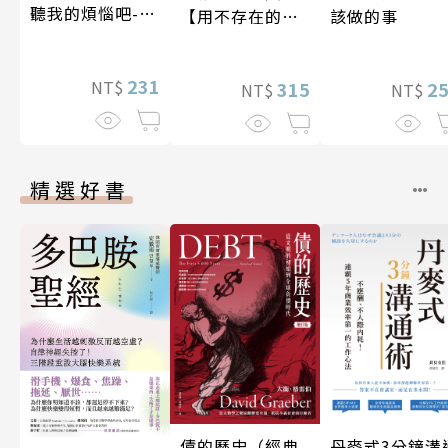
聽我的煩惱吧-假
該做的事
【用不存在的
期挑戰
愛，治癒存在的
孤獨】
231
NT$
2
315
NT$
NT$
精選好書
債的歷史（經典
丹麥式3分鐘溝