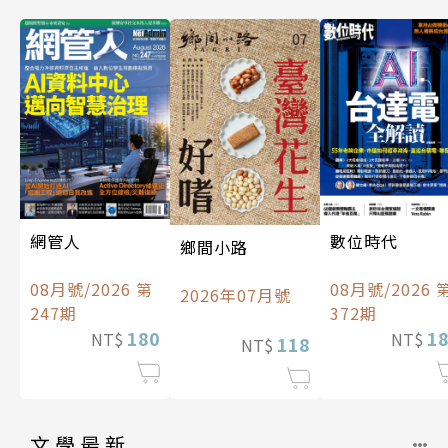
數位時代
網管人
鄉間小路
08月號/2026 
08月號/2026 第
2026年07月號
372期
247期
1
180
NT$
NT$
118
NT$
文學最新