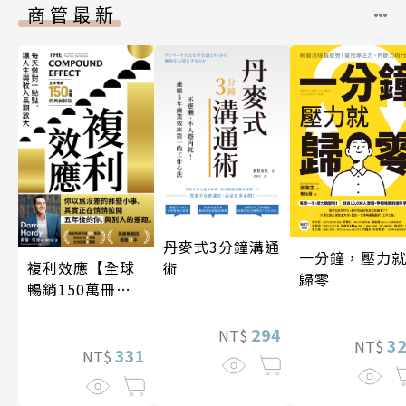
商管最新
丹麥式3分鐘溝通
一分鐘，壓力
複利效應【全球
術
歸零
暢銷150萬冊・
經典新修版】
294
NT$
3
NT$
331
NT$