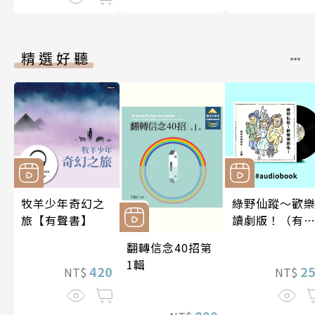
精選好聽
牧羊少年奇幻之
綠野仙蹤～歡
旅【有聲書】
讀劇版！（有
書）
翻轉信念40招第
1輯
420
2
NT$
NT$