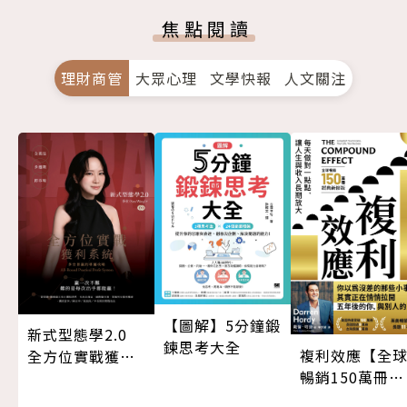
焦點閱讀
理財商管
大眾心理
文學快報
人文關注
【圖解】5分鐘鍛
新式型態學2.0
鍊思考大全
複利效應【全
全方位實戰獲利
暢銷150萬冊・
系統
經典新修版】