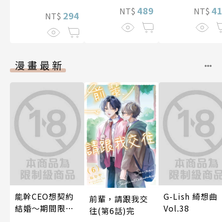
4
489
NT$
NT$
294
NT$
漫畫最新
能幹CEO想契約
G-Lish 綺想曲
前輩，請跟我交
結婚～期間限定
Vol.38
往(第6話)完
夢幻老公～ 05