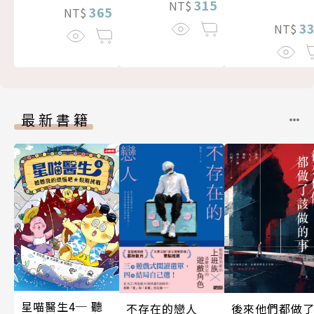
315
NT$
365
NT$
3
NT$
最新書籍
星喵醫生4─ 聽
後來他們都做
不存在的戀人