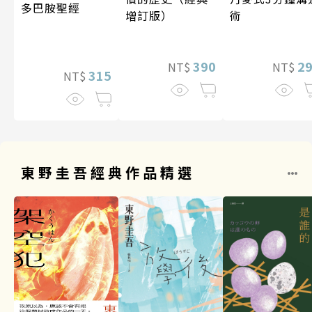
多巴胺聖經
增訂版）
術
390
2
NT$
NT$
315
NT$
東野圭吾經典作品精選