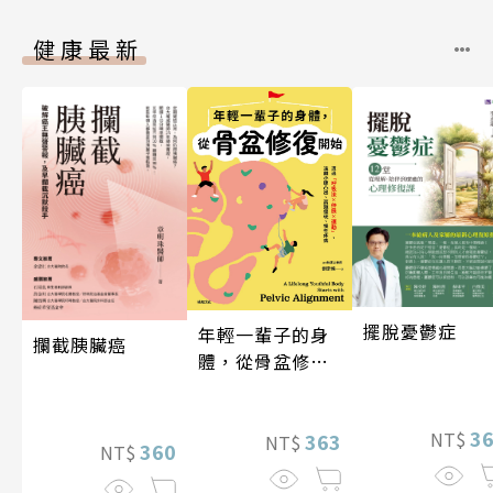
健康最新
擺脫憂鬱症
年輕一輩子的身
攔截胰臟癌
體，從骨盆修復
開始：透過「呼
吸法×伸展×運
3
NT$
動」，遠離小腹
363
NT$
360
NT$
凸出、肩頸僵
硬、慢性疼痛