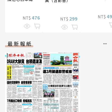
真（含影音）
特別版）
【電子書加贈40
幅獨享福利美
4
NT$
照】
476
NT$
299
NT$
最新報紙