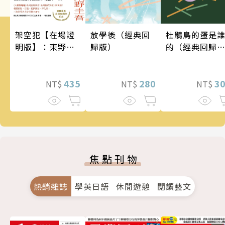
架空犯【在場證
放學後（經典回
杜鵑鳥的蛋是
明版】：東野圭
歸版）
的（經典回歸
吾出道40週年紀
版）
念！《天鵝與蝙
蝠》系列重磅新
435
280
3
NT$
NT$
NT$
作！
焦點刊物
熱銷雜誌
學英日語
休閒遊憩
閱讀藝文