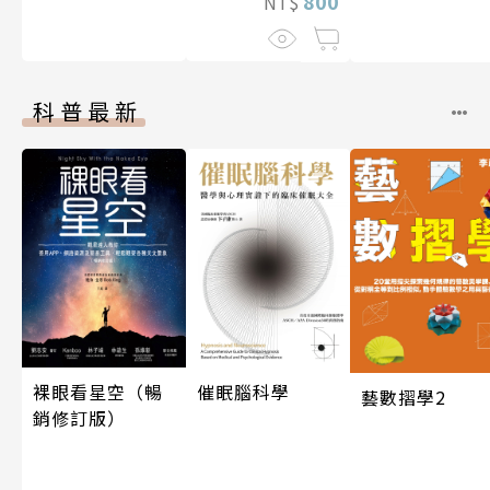
800
NT$
科普最新
裸眼看星空（暢
催眠腦科學
藝數摺學2
銷修訂版）