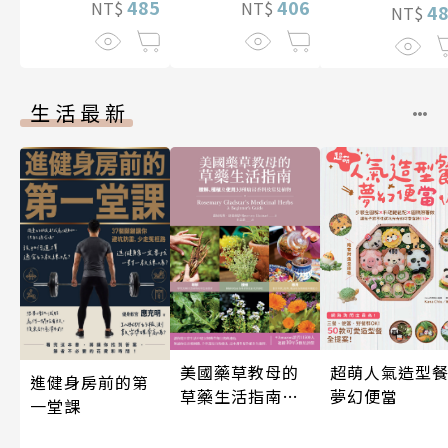
485
406
NT$
NT$
4
NT$
生活最新
超萌人氣造型餐
美國藥草教母的
進健身房前的第
夢幻便當
草藥生活指南
一堂課
（二版）