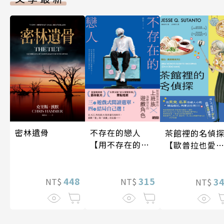
密林遺骨
不存在的戀人
茶館裡的名偵
【用不存在的
【歐普拉也愛
愛，治癒存在的
引爆國際說書
孤獨】
紅數十萬則好
448
315
《茶館裡的嫌
3
NT$
NT$
NT$
人》續作】