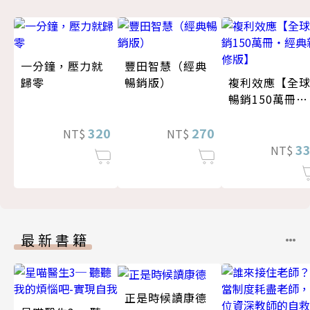
一分鐘，壓力就
豐田智慧（經典
歸零
暢銷版）
複利效應【全
暢銷150萬冊・
經典新修版】
320
270
NT$
NT$
3
NT$
最新書籍
正是時候讀康德