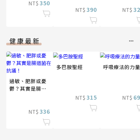
350
NT$
390
3
NT$
NT$
健康最新
多巴胺聖經
呼吸療法的力
過敏、肥胖或憂
鬱？其實是腸道
菌在抗議！
315
6
NT$
NT$
336
NT$