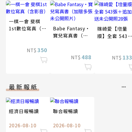
一棋一會 斐棋
1st數位寫真（含
Babe Fantasy‧
篠崎愛【増量
影音）
寶兒寫真書（加
版】全套 543
贈多張未公開照
＋追加贈送未
350
片）
NT$
開照28張
488
13
NT$
NT$
最新報紙
經濟日報暢讀
聯合報暢讀
2026-08-10
2026-08-10