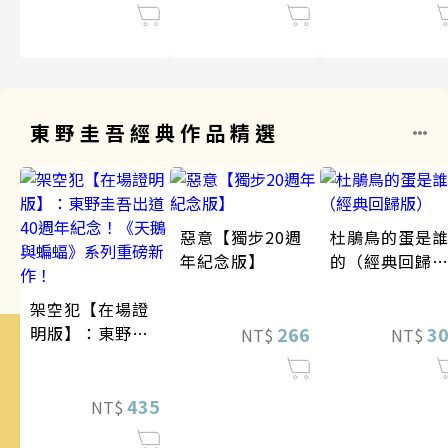
東野圭吾經典作品精選
惡意【獨步20週
杜鵑鳥的蛋是
年紀念版】
的（經典回歸
版）
架空犯【在場證
明版】：東野圭
266
3
NT$
NT$
吾出道40週年紀
念！《天鵝與蝙
蝠》系列重磅新
435
NT$
作！