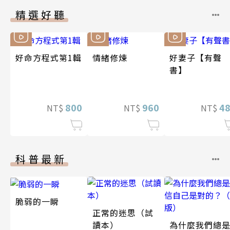
精選好聽
好命方程式第1輯
情緒修煉
好妻子【有聲
書】
800
960
4
NT$
NT$
NT$
科普最新
脆弱的一瞬
正常的迷思（試
讀本）
為什麼我們總