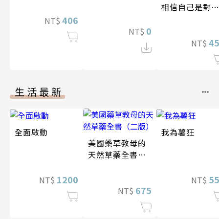
相信自己是對
的？（四版）
406
NT$
0
NT$
4
NT$
生活最新
全面啟動
我為薯狂
美國藥草教母的
天然草藥全書
（二版）
1200
5
NT$
NT$
675
NT$