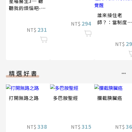
星喵醫生3─ 聽
聽我的煩惱吧-實
現自我
誰來接住老
師？：當制度
294
NT$
231
盡老師，一位
NT$
深教師的自救
覺醒
2
NT$
精選好書
打開無路之路
多巴胺聖經
攔截胰臟癌
338
315
3
NT$
NT$
NT$