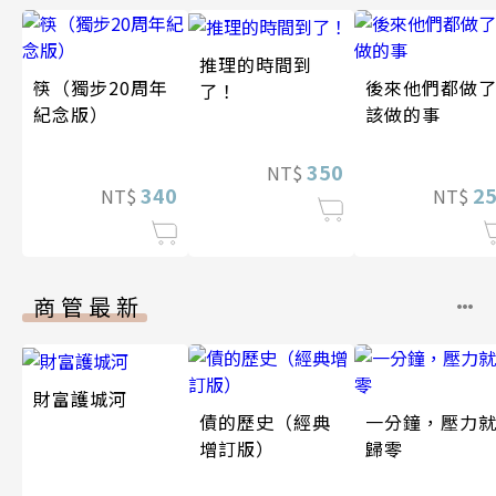
推理的時間到
筷（獨步20周年
後來他們都做
了！
紀念版）
該做的事
350
NT$
340
2
NT$
NT$
商管最新
財富護城河
債的歷史（經典
一分鐘，壓力
增訂版）
歸零