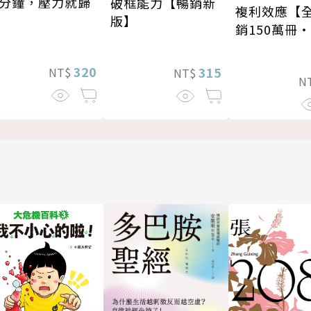
分鐘，壓力就歸
破框能力【暢銷新
複利效應【
版】
銷150萬冊
新修版】
320
315
NT$
NT$
N