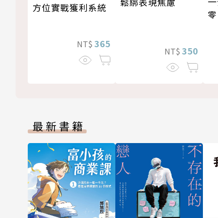
一
鬆綁表現焦慮
方位實戰獲利系統
零
365
NT$
350
NT$
最新書籍