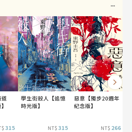
學生街殺人【追憶
惡意【獨步20週年
街道
時光版】
紀念版】
版】
315
266
315
NT$
NT$
T$