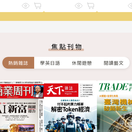
焦點刊物
熱銷雜誌
學英日語
休閒遊憩
閱讀藝文