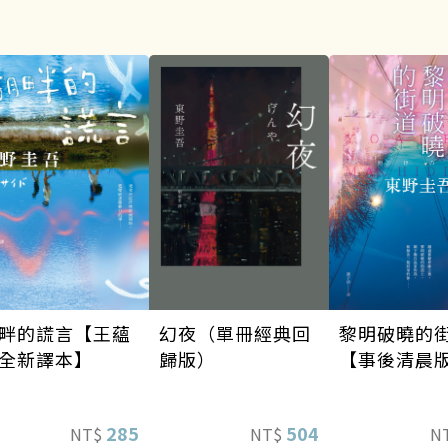
幻夜（單冊經典回
畔的謊言【王蘊
黎明破曉的
歸版）
全新譯本】
【事後清晨
504
285
NT$
NT$
N