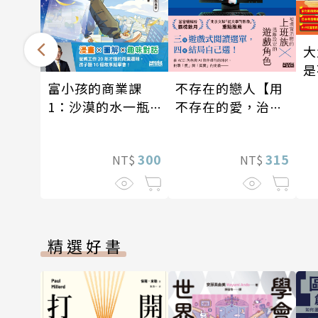
大
是
富小孩的商業課
不存在的戀人【用
1：沙漠的水一瓶
不存在的愛，治癒
一千元？看懂商業
存在的孤獨】
經營的16個模式
300
315
NT$
NT$
精選好書