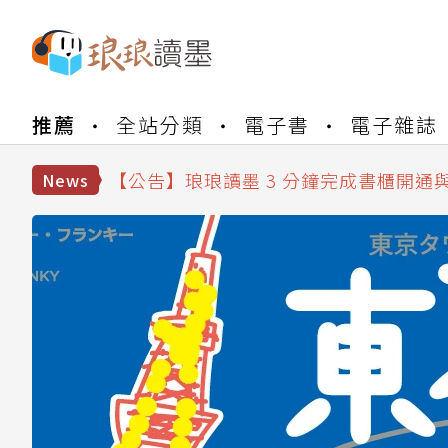
【公告】琅琅書店服務升級重要說明及
推薦
全站分類
電子書
電子雜誌
【公告】琅琅讀墨數位閱讀資產合併與
【公告】琅琅讀墨書櫃開通常見問題
【公告】琅琅讀墨 3 分鐘完成書櫃開通
News
【公告】琅琅書店服務升級重要說明及
【公告】琅琅讀墨數位閱讀資產合併與