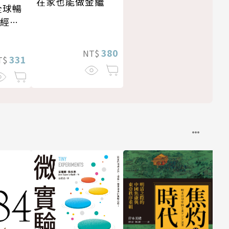
在家也能做金繼
全球暢
・經典
380
NT$
331
T$