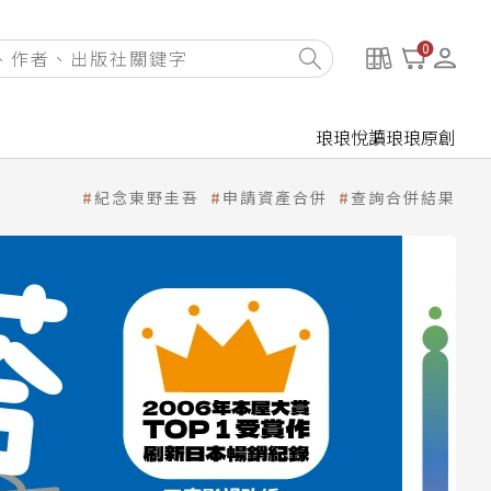
0
琅琅悅讀
琅琅原創
紀念東野圭吾
申請資產合併
查詢合併結果