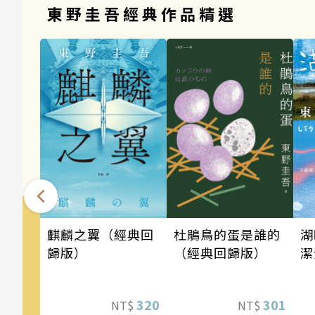
東野圭吾經典作品精選
麒麟之翼（經典回
湖
杜鵑鳥的蛋是誰的
歸版）
潔
（經典回歸版）
320
301
NT$
NT$