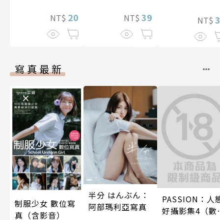
20
39
NT$
NT$
NT$
寫真最新
半分 はんぶん：
PASSION：人
制服少女 數位寫
阿部瑪利亞寫真
好攝影集4（數
真（含影音）