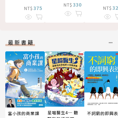
330
NT$
3
375
NT$
NT$
最新書籍
星喵醫生4─ 聽
富小孩的商業課
不詞窮的即興