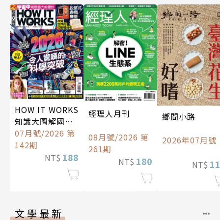
HOW IT WORKS
經理人月刊
鄉間小路
知識大圖解國際
中文版
07月號/2026 第
08月號/2026 第
2026年07月號
142期
261期
188
NT$
180
NT$
1
NT$
文學最新