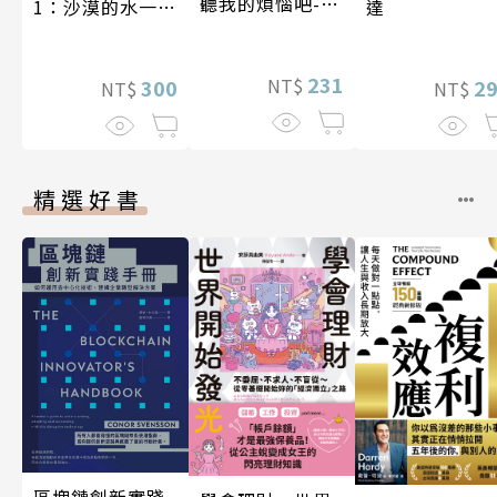
聽我的煩惱吧-假
1：沙漠的水一瓶
達
期挑戰
一千元？看懂商
業經營的16個模
231
NT$
式
300
2
NT$
NT$
精選好書
區塊鏈創新實踐