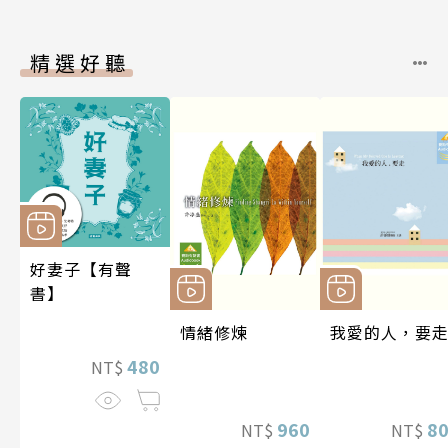
精選好聽
好妻子【有聲
書】
情緒修煉
我愛的人，要
480
NT$
960
8
NT$
NT$