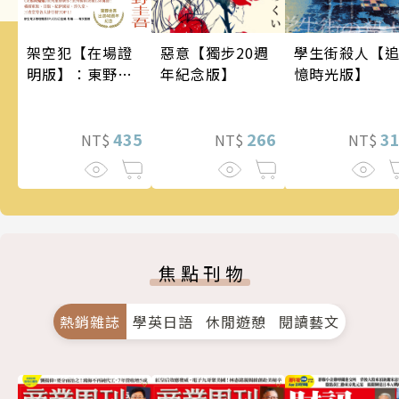
架空犯【在場證
惡意【獨步20週
學生街殺人【
明版】：東野圭
年紀念版】
憶時光版】
吾出道40週年紀
念！《天鵝與蝙
蝠》系列重磅新
435
266
3
NT$
NT$
NT$
作！
焦點刊物
熱銷雜誌
學英日語
休閒遊憩
閱讀藝文