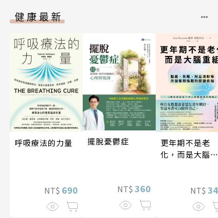
健康最新
擺脫憂鬱症
更年期不是老
呼吸療法的力量
化，而是大腦
組
360
NT$
3
690
NT$
NT$