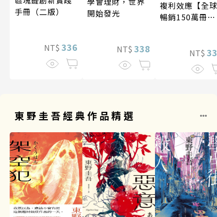
學會理財，世界
複利效應【全
手冊（二版）
開始發光
暢銷150萬冊・
經典新修版】
336
NT$
338
NT$
3
NT$
東野圭吾經典作品精選