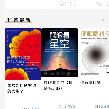
科普最新
裸眼看星空（暢
催眠腦科學
氣候如何影響你
銷修訂版）
的大腦？
485
4
NT$
NT$
378