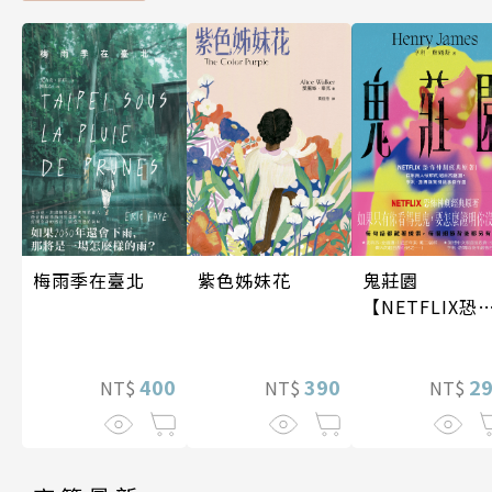
梅雨季在臺北
紫色姊妹花
鬼莊園
【NETFLIX恐
神劇經典原著
400
390
2
NT$
NT$
NT$