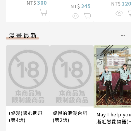
300
NT$
12
NT$
245
NT$
漫畫最新
(條漫)隨心起飛
虛假的浪漫台詞
May I help yo
(第4話)
(第2話)
漸近戀愛物語(
5話)