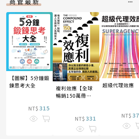
商管最新
【圖解】5分鐘鍛
超級代理效應
鍊思考大全
複利效應【全球
暢銷150萬冊・
經典新修版】
315
NT$
3
NT$
331
NT$