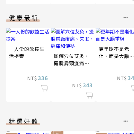
健康最新
一人份的飲控生
更年期不是老
活提案
圖解穴位艾灸，
化，而是大腦
擺脫肩頸痠痛、
組
失眠、經痛和便
336
祕
3
NT$
NT$
343
NT$
精選好聽