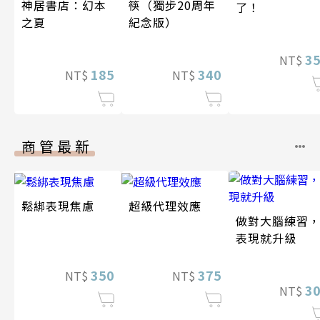
神居書店：幻本
筷（獨步20周年
了！
之夏
紀念版）
3
NT$
185
340
NT$
NT$
商管最新
鬆綁表現焦慮
超級代理效應
做對大腦練習
表現就升級
350
375
NT$
NT$
3
NT$