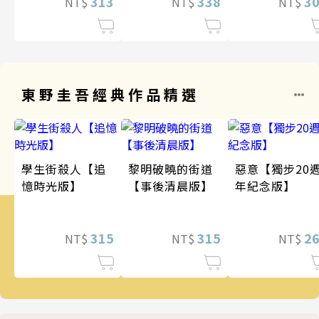
313
338
3
NT$
NT$
NT$
東野圭吾經典作品精選
學生街殺人【追
黎明破曉的街道
惡意【獨步20
憶時光版】
【事後清晨版】
年紀念版】
315
315
2
NT$
NT$
NT$