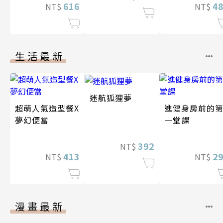
616
4
NT$
NT$
生活最新
迷航狐狸夢
超萌人氣造型餐X
進健身房前的
夢幻便當
一堂課
392
NT$
413
2
NT$
NT$
漫畫最新