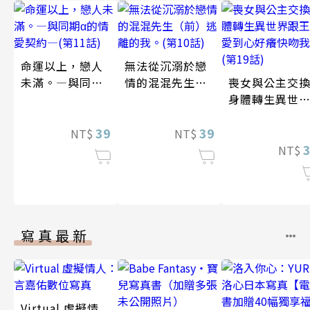
命運以上，戀人
無法從沉溺於戀
未滿。―與同期α
情的混混先生
喪女與公主交
的情愛契約―(第
（前）逃離的
身體轉生異世
11話)
我。(第10話)
跟王子愛到心
39
39
癢快吻我…(第1
NT$
NT$
話)
NT$
寫真最新
Virtual 虛擬情