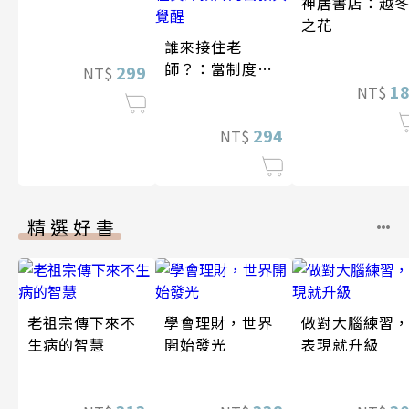
神居書店：越
之花
誰來接住老
師？：當制度耗
299
NT$
盡老師，一位資
1
NT$
深教師的自救與
覺醒
294
NT$
精選好書
老祖宗傳下來不
學會理財，世界
做對大腦練習
生病的智慧
開始發光
表現就升級