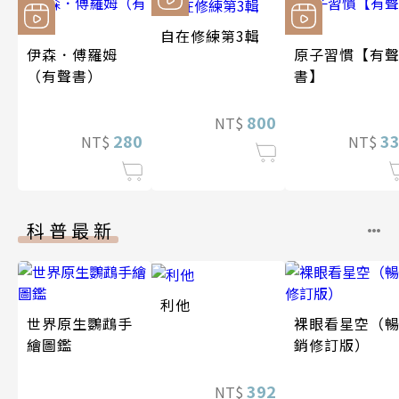
自在修練第3輯
伊森．傅羅姆
原子習慣【有
（有聲書）
書】
800
NT$
280
3
NT$
NT$
科普最新
利他
世界原生鸚鵡手
裸眼看星空（
繪圖鑑
銷修訂版）
392
NT$