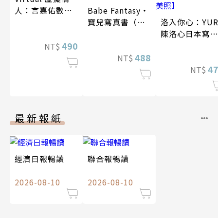
人：言嘉佑數位
Babe Fantasy‧
寫真
寶兒寫真書（加
洛入你心：YUR
贈多張未公開照
陳洛心日本寫
490
片）
【電子書加贈4
NT$
488
幅獨享福利美
NT$
照】
4
NT$
最新報紙
經濟日報暢讀
聯合報暢讀
2026-08-10
2026-08-10