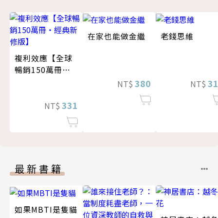
在家也能做金繼
老錢思維
複利效應【全球
暢銷150萬冊・
經典新修版】
380
3
NT$
NT$
331
NT$
最新書籍
如果MBTI是隻貓