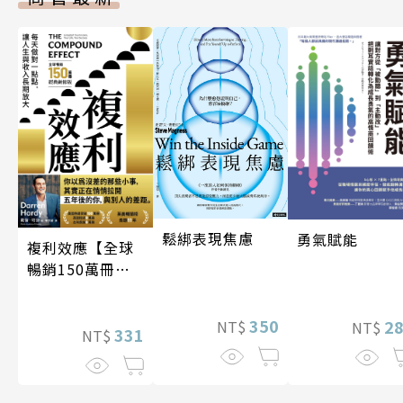
鬆綁表現焦慮
勇氣賦能
複利效應【全球
暢銷150萬冊・
經典新修版】
350
2
NT$
NT$
331
NT$