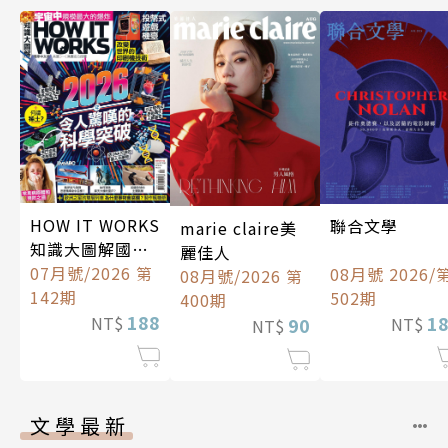
HOW IT WORKS
聯合文學
marie claire美
知識大圖解國際
麗佳人
中文版
07月號/2026 第
08月號 2026/
08月號/2026 第
142期
502期
400期
188
1
NT$
90
NT$
NT$
文學最新