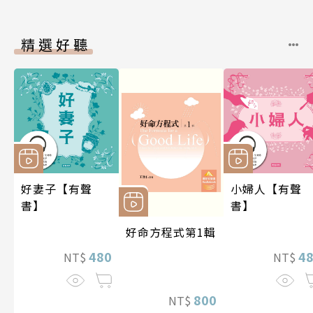
精選好聽
好妻子【有聲
小婦人【有聲
書】
書】
好命方程式第1輯
480
4
NT$
NT$
800
NT$