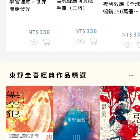
區塊鏈創新實踐
學會理財，世界
複利效應【全
手冊（二版）
開始發光
暢銷150萬冊・
經典新修版】
336
NT$
338
NT$
3
NT$
東野圭吾經典作品精選