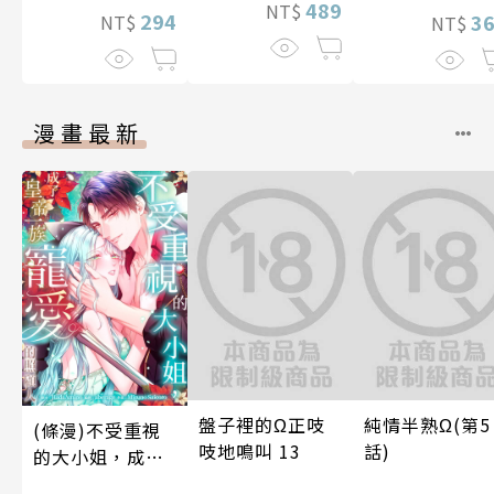
489
NT$
294
3
NT$
NT$
漫畫最新
盤子裡的Ω正吱
純情半熟Ω(第5
(條漫)不受重視
吱地鳴叫 13
話)
的大小姐，成了
皇帝一族寵愛的