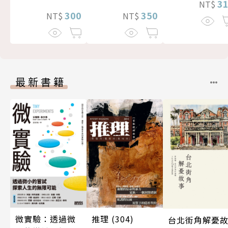
3
NT$
300
350
NT$
NT$
最新書籍
微實驗：透過微
推理 (304)
台北街角解憂