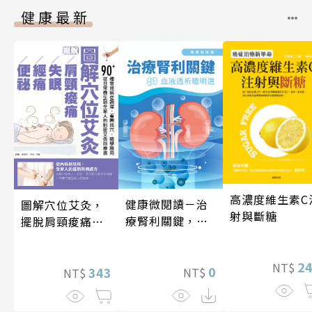
健康最新
高濃度維生素C
健康微閱讀－治
圖解穴位艾灸，
射與斷糖
療腎利關鍵，血
擺脫肩頸痠痛、
液透析聰明選
失眠、經痛和便
祕
2
NT$
0
343
NT$
NT$