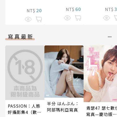
照顧人(第4話)
60
NT$
NT$
20
NT$
寫真最新
半分 はんぶん：
PASSION：人態
青瑟47 瑟七數
阿部瑪利亞寫真
好攝影集4（數位
寫真—慶功版