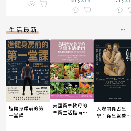
315
3
NT$
NT$
生活最新
美國藥草教母的
進健身房前的第
人際關係占星
草藥生活指南
一堂課
學：從星盤看
（二版）
愛情、性與人
間的契合度