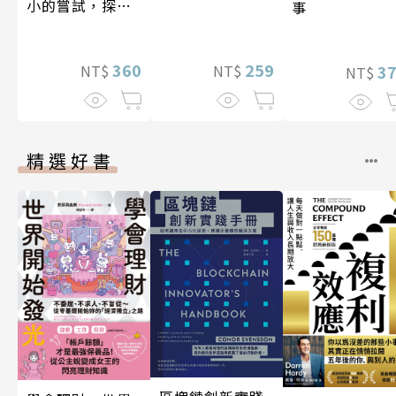
小的嘗試，探索
事
人生的無限可能
360
259
3
NT$
NT$
NT$
精選好書