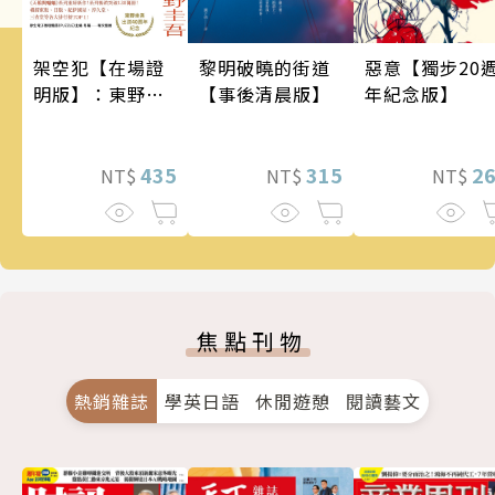
架空犯【在場證
惡意【獨步20
黎明破曉的街道
明版】：東野圭
年紀念版】
【事後清晨版】
吾出道40週年紀
念！《天鵝與蝙
蝠》系列重磅新
435
2
315
NT$
NT$
NT$
作！
焦點刊物
熱銷雜誌
學英日語
休閒遊憩
閱讀藝文