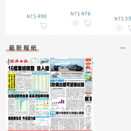
特別版）
（含影音）
476
NT$
490
NT$
3
NT$
最新報紙