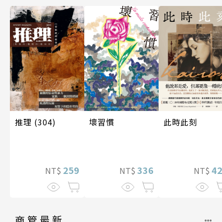
推理 (304)
壞習慣
此時此刻
259
336
4
NT$
NT$
NT$
商管最新