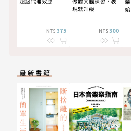
超級代理效應
做對大腦練習，表
學
現就升級
始
375
300
NT$
NT$
最新書籍