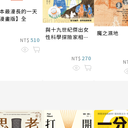
本最漫長的一天
漫畫版】全
與十九世紀傑出女
魔之濕地
性科學探險家相遇
510
NT$
（全新書封版）
270
NT$
N