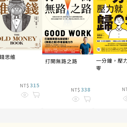
錢思維
一分鐘，壓
打開無路之路
零
315
NT$
338
N
NT$