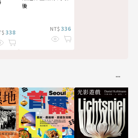
路
後
336
NT$
338
T$