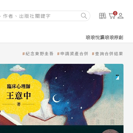
0
琅琅悅讀
琅琅原創
紀念東野圭吾
申請資產合併
查詢合併結果