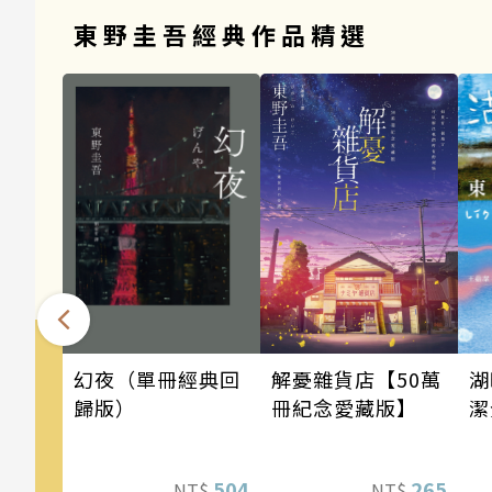
東野圭吾經典作品精選
幻夜（單冊經典回
湖
解憂雜貨店【50萬
歸版）
潔
冊紀念愛藏版】
504
265
NT$
NT$