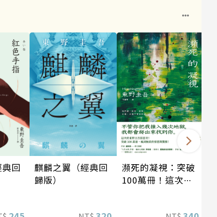
瀕死的凝視：突破
麒麟之翼（經典回
經典回
100萬冊！這次的
歸版）
東野圭吾很惡劣！
瘋到極致的情慾與
340
320
245
NT$
NT$
T$