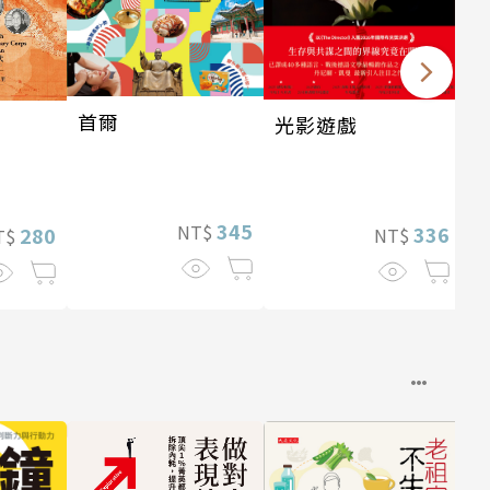
首爾
光影遊戲
345
NT$
336
280
NT$
T$