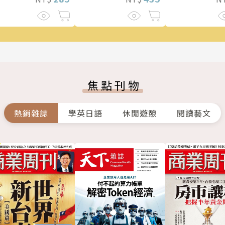
列重磅新作！
焦點刊物
熱銷雜誌
學英日語
休閒遊憩
閱讀藝文