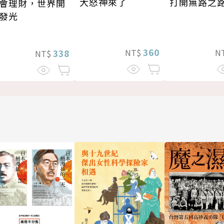
大怒神來了
打開無路之
會理財，世界開
發光
360
NT$
N
338
NT$