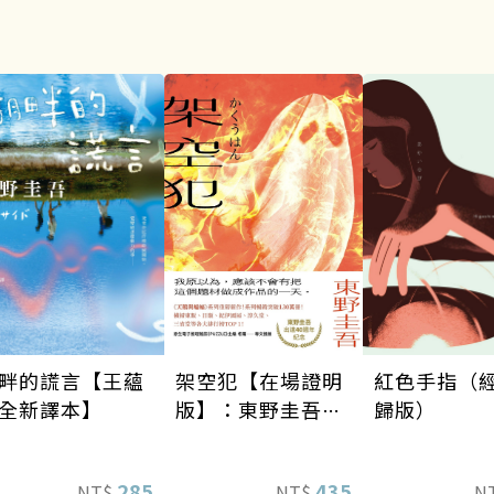
架空犯【在場證明
畔的謊言【王蘊
紅色手指（
版】：東野圭吾出
全新譯本】
歸版）
道40週年紀念！
《天鵝與蝙蝠》系
435
285
NT$
NT$
N