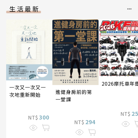
生活最新
2026摩托車年
一次又一次又一
進健身房前的第
次地重新開始
一堂課
2
NT$
300
NT$
294
NT$