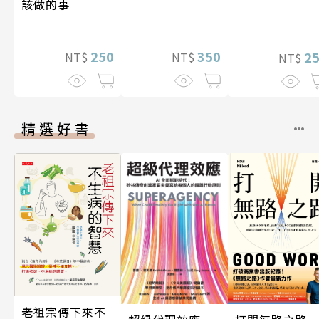
該做的事
250
350
2
NT$
NT$
NT$
精選好書
老祖宗傳下來不