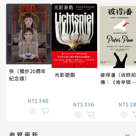
筷（獨步20周年
光影遊戲
彼得潘（收錄
紀念版）
傳：《肯辛頓
園裡的彼得
潘》）
340
NT$
336
2
NT$
NT$
商管最新