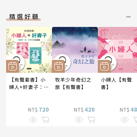
精選好聽
【有聲套書】小
牧羊少年奇幻之
小婦人【有聲
婦人+好妻子：路
旅【有聲書】
書】
易莎．梅．艾考
特作品精選
720
420
4
NT$
NT$
NT$