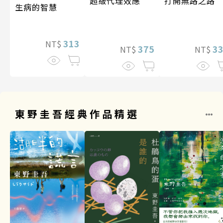
超級代理效應
打開無路之路
生病的智慧
313
NT$
375
3
NT$
NT$
東野圭吾經典作品精選