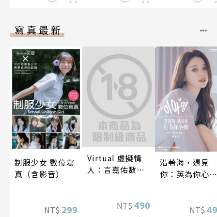
寫真最新
Virtual 虛擬情
制服少女 數位寫
沿著海，遇見
人：言嘉佑數位
真（含影音）
你：英為你心
寫真
李雅英1st台灣
性紙上電影系
490
NT$
299
數位版
4
NT$
NT$