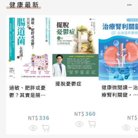
健康最新
擺脫憂鬱症
健康微閱讀－
過敏、肥胖或憂
療腎利關鍵，
鬱？其實是腸道
液透析聰明選
菌在抗議！
360
NT$
336
NT
NT$