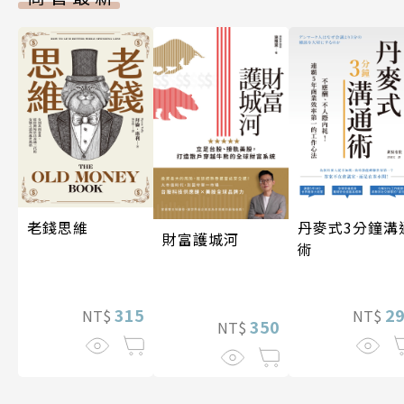
老錢思維
丹麥式3分鐘溝
財富護城河
術
315
2
NT$
NT$
350
NT$