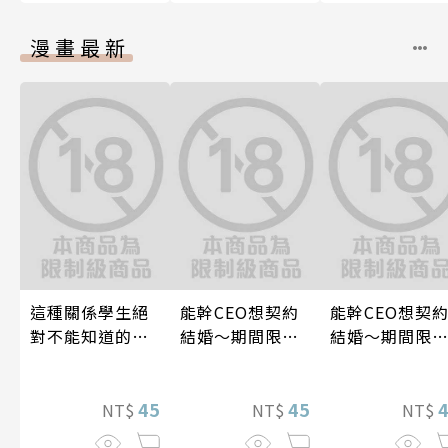
漫畫最新
這種關係學生絕
能幹CEO想契約
能幹CEO想契
對不能知道的
結婚～期間限定
結婚～期間限
唷！～作夢也沒
夢幻老公～ 06
夢幻老公～ 04
想到天差地遠的
兩人是甜蜜的現
45
45
NT$
NT$
NT$
在進行式～ 05