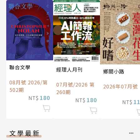
聯合文學
經理人月刊
鄉間小路
08月號 2026/第
07月號/2026 第
2026年07月號
502期
260期
180
NT$
180
NT$
1
NT$
文學最新