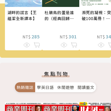
瀕死的凝視：
湖畔的謊言【王
杜鵑鳥的蛋是誰
破100萬冊！這
蘊潔全新譯本】
的（經典回歸
次的東野圭吾
版）
惡劣！瘋到極
的情慾與驚悚
3
285
301
NT$
NT$
NT$
焦點刊物
熱銷雜誌
學英日語
休閒遊憩
閱讀藝文