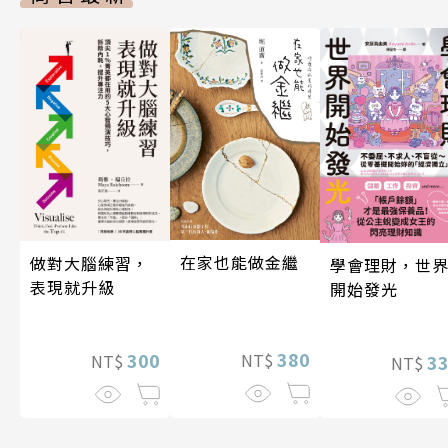
在家也能做金繼
做對大腦練習，
學會理財，世
表現就升級
開始發光
380
300
NT$
3
NT$
NT$