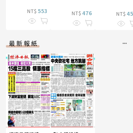
華增量版】
553
NT$
476
4
NT$
NT$
最新報紙