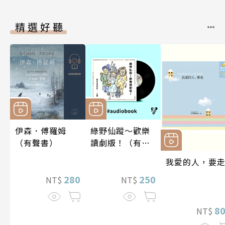
精選好聽
伊森．傅羅姆
綠野仙蹤～歡樂
（有聲書）
讀劇版！（有聲
書）
我愛的人，要
280
250
NT$
NT$
8
NT$