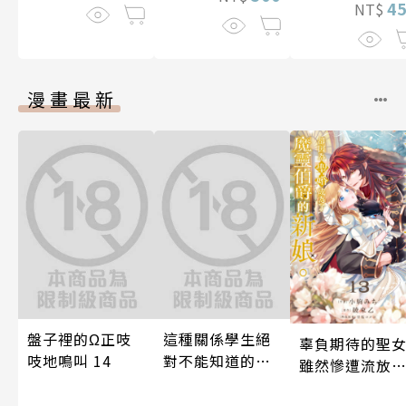
4
NT$
漫畫最新
盤子裡的Ω正吱
這種關係學生絕
辜負期待的聖
吱地鳴叫 14
對不能知道的
雖然慘遭流放
唷！～作夢也沒
卻因為聖婚成
想到天差地遠的