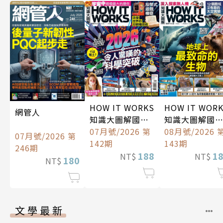
HOW IT WORKS
HOW IT WOR
網管人
知識大圖解國際
知識大圖解國
中文版
07月號/2026 第
中文版
08月號/2026 
07月號/2026 第
142期
143期
246期
188
1
NT$
NT$
180
NT$
文學最新