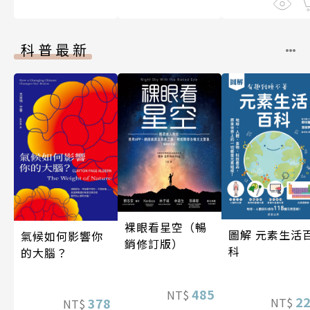
科普最新
裸眼看星空（暢
圖解 元素生活
氣候如何影響你
銷修訂版）
科
的大腦？
485
NT$
2
378
NT$
NT$