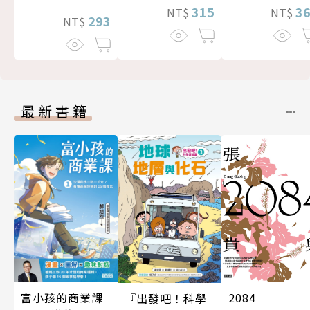
315
3
NT$
NT$
293
NT$
最新書籍
富小孩的商業課
2084
『出發吧！科學