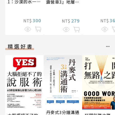
1：沙漠的水一瓶
露營車3』地層與
一千元？看懂商
化石篇
業經營的16個模
式
300
3
279
NT$
NT$
NT$
精選好書
丹麥式3分鐘溝通