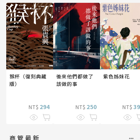
後來他們都做了
紫色姊妹花
猴杯（復刻典藏
該做的事
版）
250
3
294
NT$
NT$
NT$
商管最新