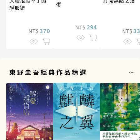
打開無路之路
大腦拒絕不了的
術
說服術
294
NT$
3
370
NT$
NT$
東野圭吾經典作品精選