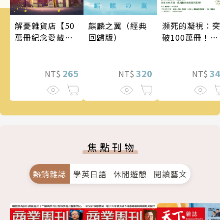
瀕死的凝視：
麒麟之翼（經典
解憂雜貨店【50
破100萬冊！這
回歸版）
萬冊紀念愛藏
次的東野圭吾
版】
惡劣！瘋到極
的情慾與驚悚
3
320
265
NT$
NT$
NT$
焦點刊物
熱銷雜誌
學英日語
休閒遊憩
閱讀藝文