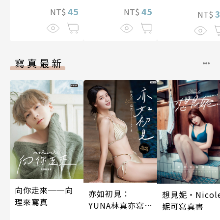
了魔靈伯爵的
45
兩人是甜蜜的現
45
NT$
NT$
娘。(第13話)
NT$
在進行式～ 05
寫真最新
向你走來──向
亦如初見：
想見妮‧Nicol
理來寫真
YUNA林真亦寫
妮可寫真書
真【數位典藏豪