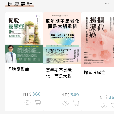
健康最新
擺脫憂鬱症
更年期不是老
攔截胰臟癌
化，而是大腦重
組
360
NT$
349
NT$
3
NT$