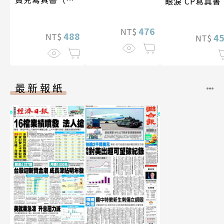
眼淚 CP寫真書
贈多張未公開照
片）
476
NT$
488
NT$
4
NT$
最新報紙