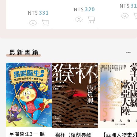
3
NT$
320
NT$
331
NT$
最新書籍
星喵醫生3─ 聽
猴杯（復刻典藏
【亞洲人物史5