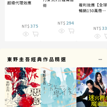
超級代理效應
複利效應【全
術
暢銷150萬冊・
經典新修版】
294
NT$
375
NT$
3
NT$
東野圭吾經典作品精選