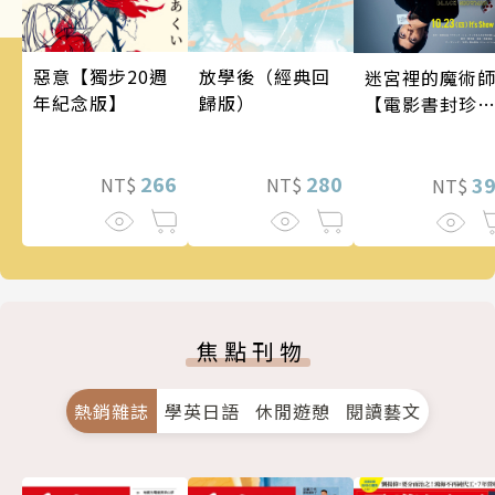
惡意【獨步20週
放學後（經典回
迷宮裡的魔術
年紀念版】
歸版）
【電影書封珍
版】
266
280
3
NT$
NT$
NT$
焦點刊物
熱銷雜誌
學英日語
休閒遊憩
閱讀藝文