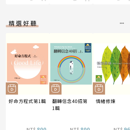
精選好聽
好命方程式第1輯
翻轉信念40招第
情緒修煉
1輯
800
800
9
NT$
NT$
NT$