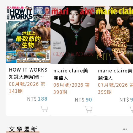
HOW IT WORKS
marie claire美
marie claire美
知識大圖解國際
麗佳人
麗佳人
中文版
08月號/2026 第
06月號/2026 第
07月號/2026 
143期
398期
399期
188
NT$
90
NT$
NT$
文學最新