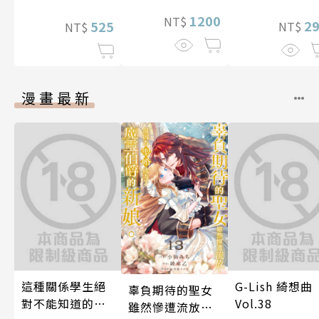
1200
NT$
2
525
NT$
NT$
漫畫最新
這種關係學生絕
G-Lish 綺想曲
辜負期待的聖女
對不能知道的
Vol.38
雖然慘遭流放，