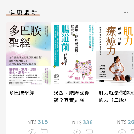
健康最新
多巴胺聖經
肌力就是你的
過敏、肥胖或憂
癒力（二版）
鬱？其實是腸道
菌在抗議！
315
2
336
NT$
NT$
NT$