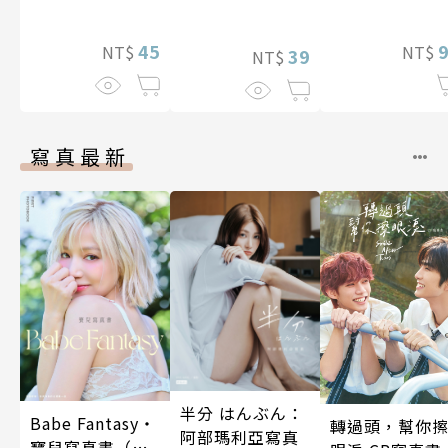
唷！～作夢也沒
卻因為聖婚成為
想到天差地遠的
了魔靈伯爵的新
兩人是甜蜜的現
45
NT$
NT$
娘。(第13話)
39
NT$
在進行式～ 04
寫真最新
半分 はんぶん：
Babe Fantasy‧
轉過頭，幫你
阿部瑪利亞寫真
寶兒寫真書（加