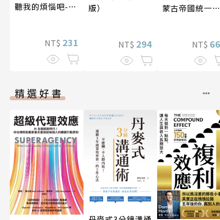
聽我的煩惱吧-實
版）
蒙古帝國統一
現自我
亞大陸〔12—1
世紀〕
231
NT$
294
6
NT$
NT$
精選好書
丹麥式3分鐘溝通