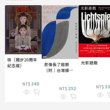
筷（獨步20周年
光影遊戲
悲傷長了翅膀
紀念版）
〔附｜台灣版獨
家授權作者手寫
問候印簽〕
340
NT$
3
NT$
252
NT$