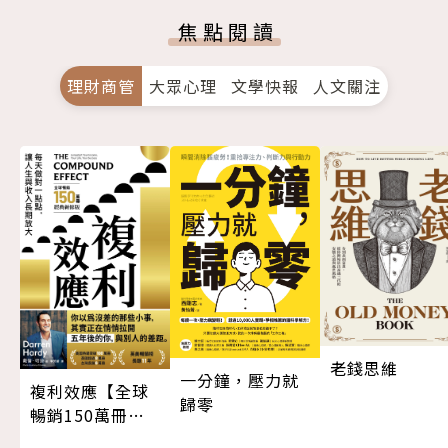
焦點閱讀
理財商管
大眾心理
文學快報
人文關注
老錢思維
一分鐘，壓力就
複利效應【全球
歸零
暢銷150萬冊・
經典新修版】