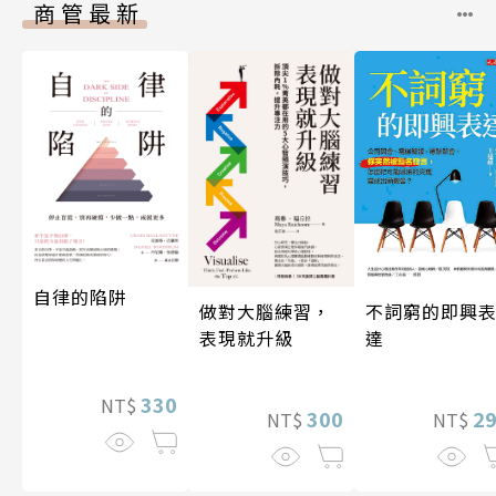
商管最新
自律的陷阱
做對大腦練習，
不詞窮的即興
表現就升級
達
330
NT$
300
2
NT$
NT$