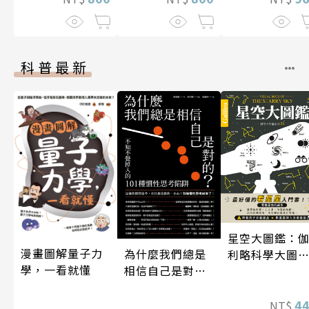
科普最新
星空大圖鑑：
漫畫圖解量子力
為什麼我們總是
利略科學大圖
學，一看就懂
相信自己是對
25
的？（四版）
4
NT$