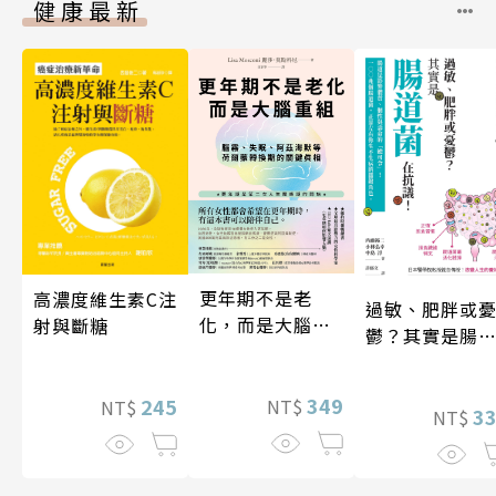
健康最新
更年期不是老
高濃度維生素C注
過敏、肥胖或
化，而是大腦重
射與斷糖
鬱？其實是腸
組
菌在抗議！
349
245
NT$
NT$
3
NT$