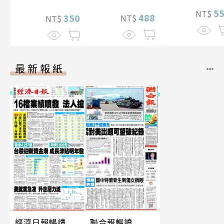
片）
5
NT$
488
350
NT$
NT$
最新報紙
經濟日報暢讀
聯合報暢讀