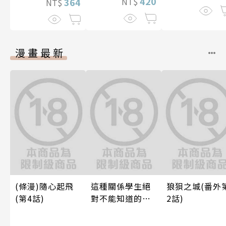
420
364
NT$
NT$
漫畫最新
(條漫)隨心起飛
這種關係學生絕
狼狽之城(番外
(第4話)
對不能知道的
2話)
唷！～作夢也沒
想到天差地遠的