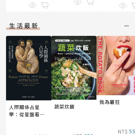
生活最新
我為薯狂
蔬菜炊飯
人際關係占星
學：從星盤看見
愛情、性與人際
間的契合度
5
NT$