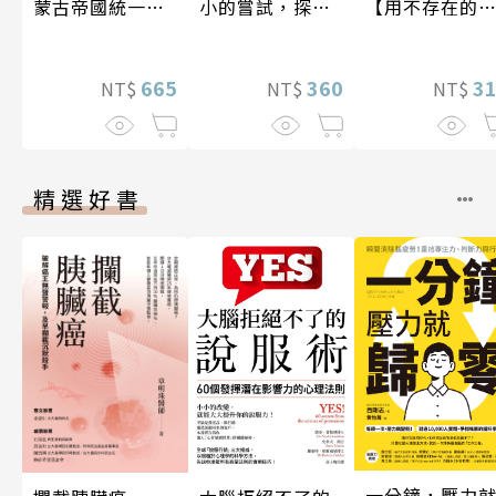
小的嘗試，探索
【用不存在的
蒙古帝國統一歐
人生的無限可能
愛，治癒存在
亞大陸〔12—14
孤獨】
世紀〕
360
3
665
NT$
NT$
NT$
精選好書
一分鐘，壓力