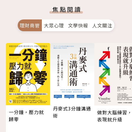
焦點閱讀
理財商管
大眾心理
文學快報
人文關注
丹麥式3分鐘溝通
一分鐘，壓力就
做對大腦練習
術
歸零
表現就升級