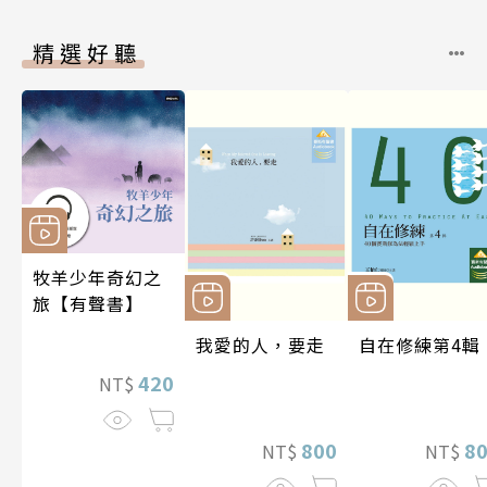
精選好聽
牧羊少年奇幻之
旅【有聲書】
我愛的人，要走
自在修練第4輯
420
NT$
800
8
NT$
NT$