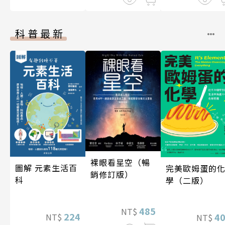
科普最新
裸眼看星空（暢
圖解 元素生活百
完美歐姆蛋的
銷修訂版）
科
學（二版）
485
NT$
224
4
NT$
NT$