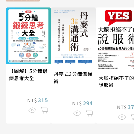
【圖解】5分鐘鍛
丹麥式3分鐘溝通
大腦拒絕不了
鍊思考大全
術
說服術
315
NT$
294
NT$
3
NT$