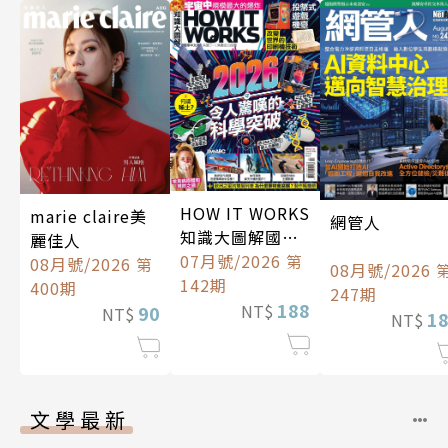
HOW IT WORKS
marie claire美
網管人
知識大圖解國際
麗佳人
中文版
07月號/2026 第
08月號/2026 第
08月號/2026 
142期
400期
247期
188
NT$
90
NT$
1
NT$
文學最新