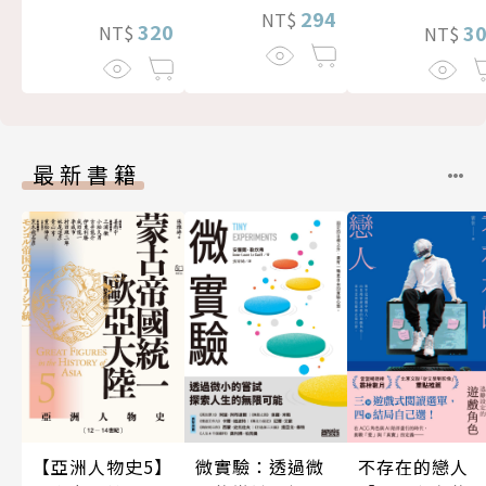
294
NT$
320
3
NT$
NT$
最新書籍
微實驗：透過微
不存在的戀人
【亞洲人物史5】