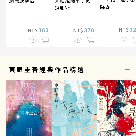
攔截胰臟癌
大腦拒絕不了的
歸零
說服術
3
360
370
NT$
NT$
NT$
東野圭吾經典作品精選