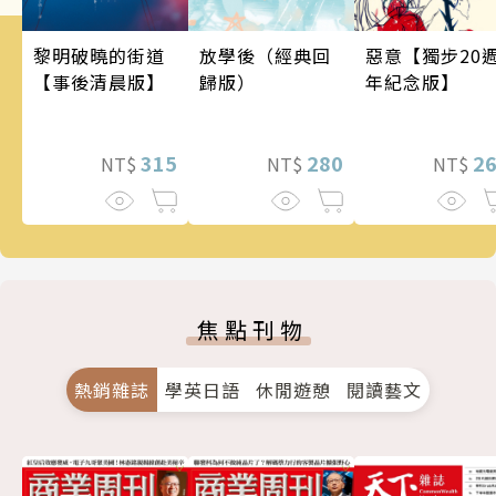
惡意【獨步20
黎明破曉的街道
放學後（經典回
年紀念版】
【事後清晨版】
歸版）
2
315
280
NT$
NT$
NT$
焦點刊物
熱銷雜誌
學英日語
休閒遊憩
閱讀藝文