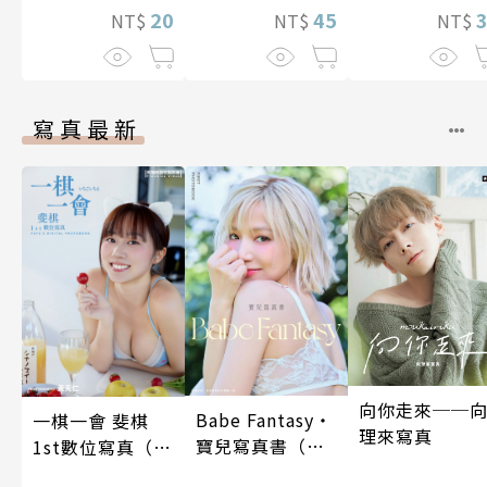
20
兩人是甜蜜的現
45
NT$
NT$
NT$
在進行式～ 05
寫真最新
向你走來──
Babe Fantasy‧
一棋一會 斐棋
理來寫真
寶兒寫真書（加
1st數位寫真（含
贈多張未公開照
影音）