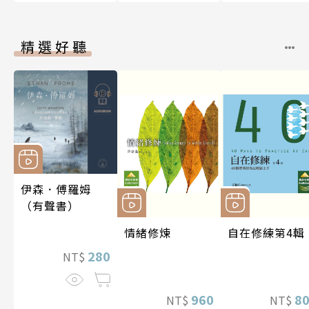
精選好聽
伊森．傅羅姆
（有聲書）
情緒修煉
自在修練第4輯
280
NT$
960
8
NT$
NT$