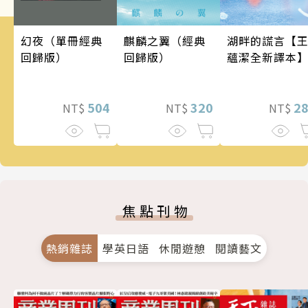
幻夜（單冊經典
麒麟之翼（經典
湖畔的謊言【
回歸版）
回歸版）
蘊潔全新譯本
504
320
2
NT$
NT$
NT$
焦點刊物
熱銷雜誌
學英日語
休閒遊憩
閱讀藝文