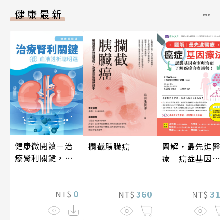
健康最新
健康微閱讀－治
攔截胰臟癌
圖解‧最先進
療腎利關鍵，血
療 癌症基因
液透析聰明選
法
0
360
3
NT$
NT$
NT$