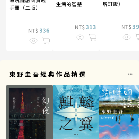
增訂版）
生病的智慧
手冊（二版）
3
313
NT$
NT$
336
NT$
東野圭吾經典作品精選