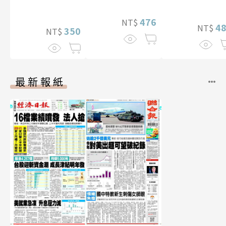
贈多張未公開
（含影音）
片）
476
NT$
4
NT$
350
NT$
最新報紙