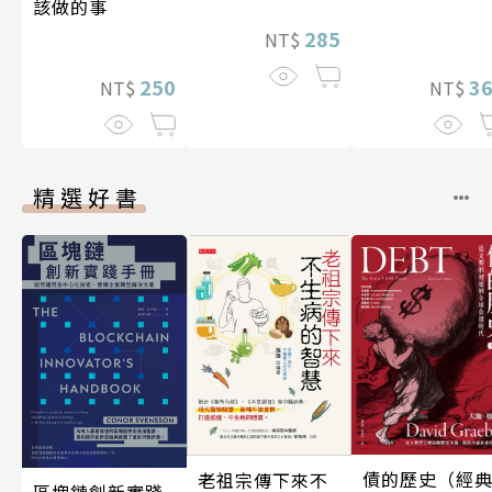
該做的事
285
NT$
250
3
NT$
NT$
精選好書
債的歷史（經
老祖宗傳下來不
區塊鏈創新實踐