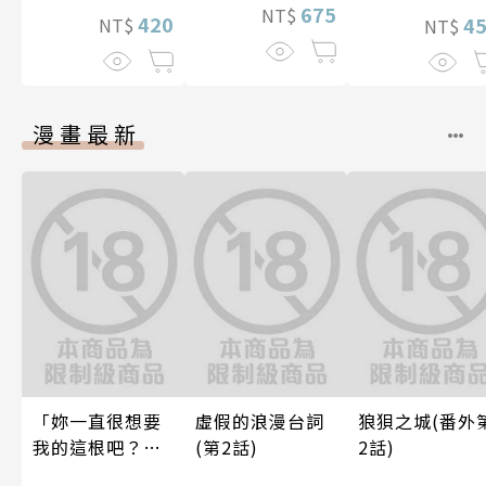
675
NT$
420
4
NT$
NT$
漫畫最新
「妳一直很想要
虛假的浪漫台詞
狼狽之城(番外
我的這根吧？」
(第2話)
2話)
因變態上司永無