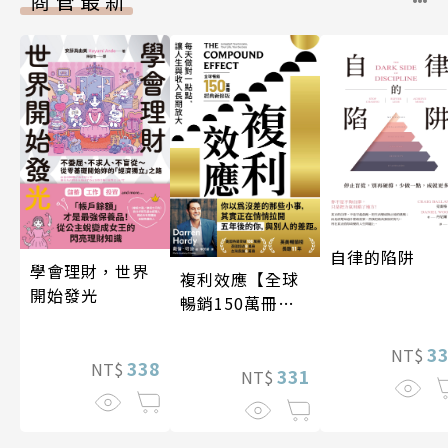
商管最新
自律的陷阱
學會理財，世界
複利效應【全球
開始發光
暢銷150萬冊・
經典新修版】
3
NT$
338
NT$
331
NT$