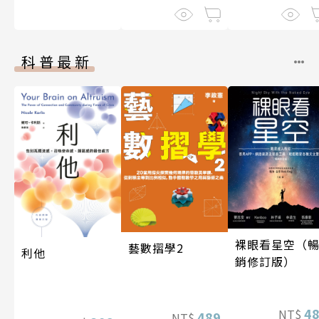
科普最新
裸眼看星空（
藝數摺學2
利他
銷修訂版）
4
NT$
489
NT$