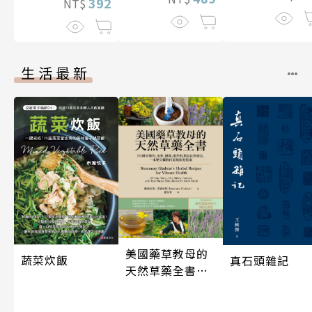
392
NT$
生活最新
美國藥草教母的
蔬菜炊飯
真石頭雜記
天然草藥全書
（二版）