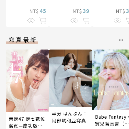
止盡的淫語而持
續絕頂升天一個
45
39
NT$
NT$
NT$
月(第15話)
寫真最新
半分 はんぶん：
Babe Fantasy
青瑟47 瑟七數位
阿部瑪利亞寫真
寶兒寫真書（
寫真—慶功版