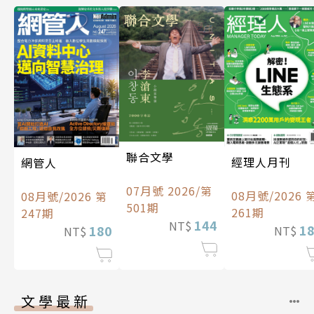
聯合文學
經理人月刊
網管人
07月號 2026/第
08月號/2026 
08月號/2026 第
501期
261期
247期
144
NT$
1
180
NT$
NT$
文學最新