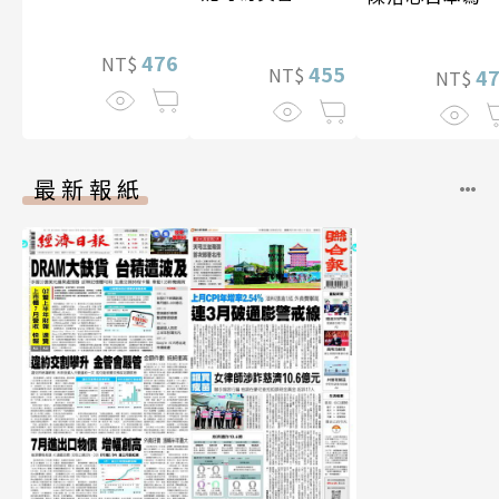
【電子書加贈4
幅獨享福利美
476
NT$
455
NT$
照】
4
NT$
最新報紙