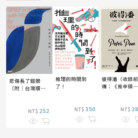
彼得潘（收錄
推理的時間到
悲傷長了翅膀
傳：《肯辛頓
了！
〔附｜台灣版獨
園裡的彼得
家授權作者手寫
潘》）
問候印簽〕
2
350
NT$
NT$
252
NT$