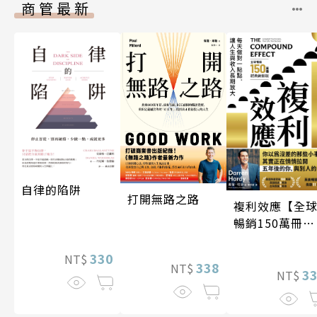
商管最新
自律的陷阱
打開無路之路
複利效應【全
暢銷150萬冊・
經典新修版】
330
NT$
338
NT$
3
NT$