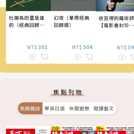
幻夜（單冊經典
杜鵑鳥的蛋是誰
迷宮裡的魔術
回歸版）
的（經典回歸
【電影書封珍
版）
版】
504
301
3
NT$
NT$
NT$
焦點刊物
熱銷雜誌
學英日語
休閒遊憩
閱讀藝文