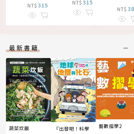
315
NT$
315
NT$
3
NT$
最新書籍
藝數摺學2
蔬菜炊飯
『出發吧！科學