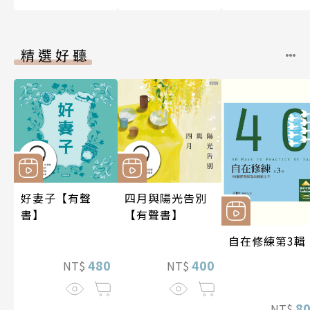
精選好聽
好妻子【有聲
四月與陽光告別
書】
【有聲書】
自在修練第3輯
480
400
NT$
NT$
8
NT$