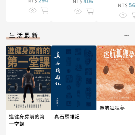
NT$
406
NT$
5
NT$
伽利略45
生活最新
迷航狐狸夢
真石頭雜記
進健身房前的第
一堂課