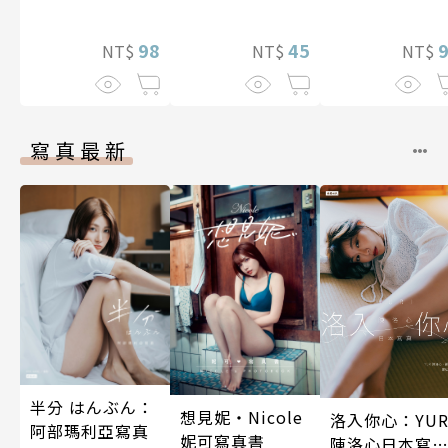
推！？ 10
奴隸們組成奴
後宮公會(08)
98
45
NT$
NT$
NT$
寫真最新
半分 はんぶん：
想見妮‧Nicole
洛入你心：YUR
阿部瑪利亞寫真
妮可寫真書
陳洛心日本寫