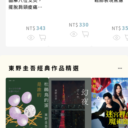
圖解穴位艾灸，
鬆綁表現焦慮
擺脫肩頸痠痛、
失眠、經痛和便
祕
330
NT$
343
3
NT$
NT$
東野圭吾經典作品精選