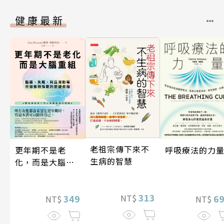
健康最新
老祖宗傳下來不
更年期不是老
呼吸療法的力
生病的智慧
化，而是大腦重
組
313
349
6
NT$
NT$
NT$