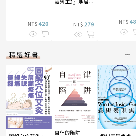
露營車3』地層與
化石篇
4
NT$
420
279
NT$
NT$
精選好書
自律的陷阱