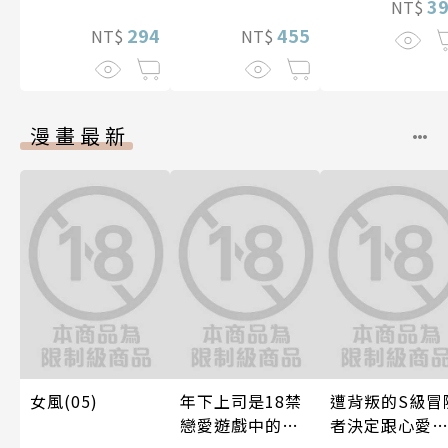
3
NT$
455
294
NT$
NT$
漫畫最新
女風(05)
年下上司是18禁
遭背叛的S級冒
戀愛遊戲中的我
者決定跟心愛