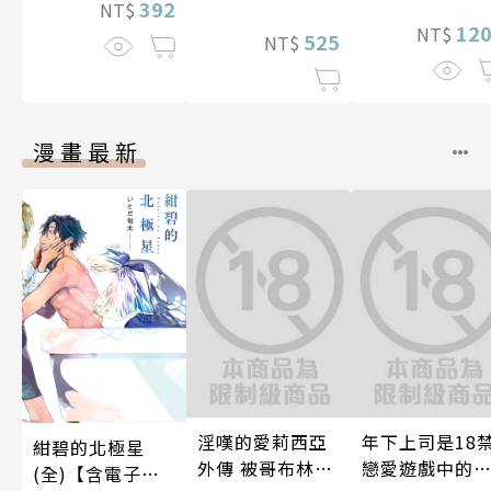
392
NT$
12
NT$
525
NT$
漫畫最新
淫嘆的愛莉西亞
年下上司是18
紺碧的北極星
外傳 被哥布林帝
戀愛遊戲中的
(全)【含電子限