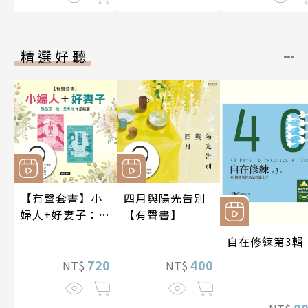
精選好聽
【有聲套書】小
四月與陽光告別
婦人+好妻子：路
【有聲書】
易莎．梅．艾考
自在修練第3輯
特作品精選
720
400
NT$
NT$
8