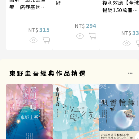
複利效應【全
術
療 癌症基因療
暢銷150萬冊・
法
經典新修版】
294
NT$
315
NT$
3
NT$
東野圭吾經典作品精選