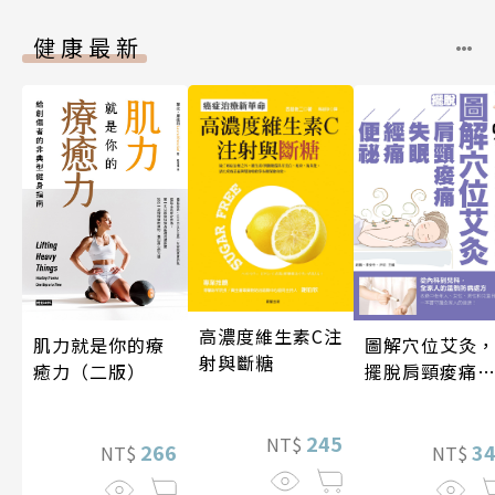
健康最新
高濃度維生素C注
圖解穴位艾灸
肌力就是你的療
射與斷糖
擺脫肩頸痠痛
癒力（二版）
失眠、經痛和
祕
245
NT$
3
266
NT$
NT$