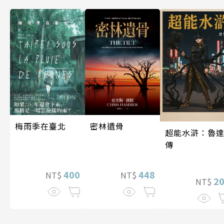
梅雨季在臺北
密林遺骨
超能水滸：魯
傳
400
448
NT$
NT$
2
NT$