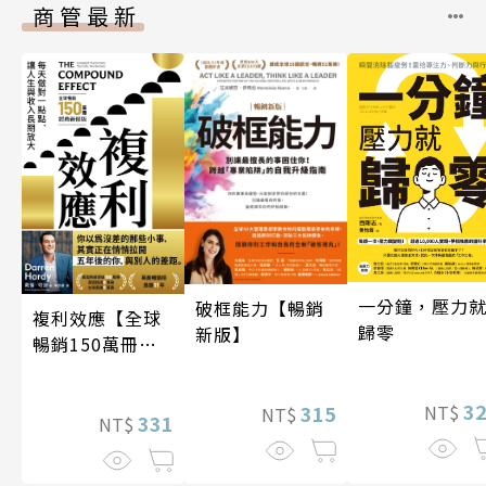
商管最新
一分鐘，壓力
破框能力【暢銷
複利效應【全球
歸零
新版】
暢銷150萬冊・
經典新修版】
3
315
NT$
NT$
331
NT$