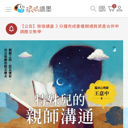
【公告】琅琅讀墨書櫃開通常見問題
0
【公告】琅琅讀墨 3 分鐘完成書櫃開通與資產合併申
請圖文教學
【公告】琅琅書店服務升級重要說明及資產合併結果
查詢
【公告】琅琅讀墨數位閱讀資產合併與書櫃開通申請