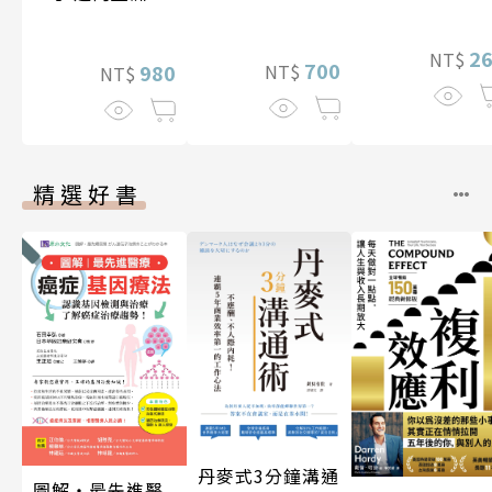
陸與海洋〔14—
紀〔20—21世
17世紀〕
紀〕
2
NT$
700
NT$
980
NT$
精選好書
丹麥式3分鐘溝通
圖解‧最先進醫