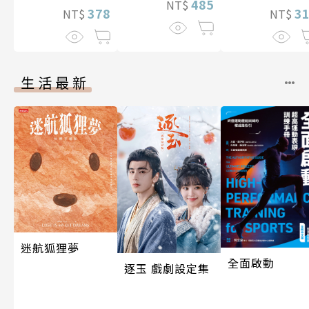
485
NT$
3
378
NT$
NT$
生活最新
迷航狐狸夢
全面啟動
逐玉 戲劇設定集