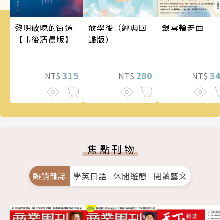
銀雪輪舞曲
黎明破曉的街道
放學後（經典回
【事後清晨版】
歸版）
3
315
280
NT$
NT$
NT$
焦點刊物
熱銷雜誌
學英日語
休閒遊憩
閱讀藝文