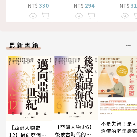
330
294
3
NT$
NT$
NT$
最新書籍
不是失智！是
【亞洲人物史6】
【亞洲人物史
治癒的老年憂
後蒙古時代的大
12】邁向亞洲世