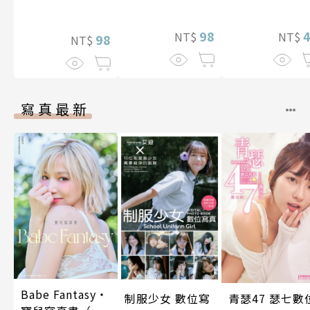
國淫墮的女戰士
推！？ 10
定特典】
(全)
98
NT$
NT$
98
NT$
寫真最新
Babe Fantasy‧
制服少女 數位寫
青瑟47 瑟七數