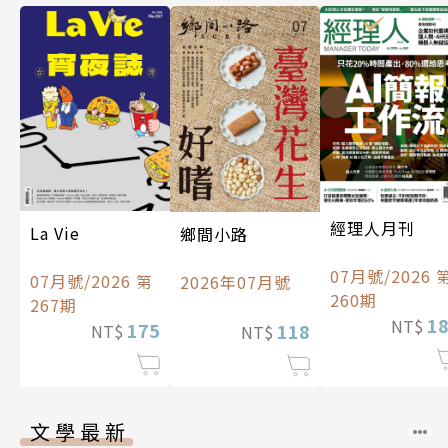
經理人月刊
La Vie
鄉間小路
07月號/2026 
07月號/2026 第
2026年07月號
260期
267期
1
NT$
175
118
NT$
NT$
文學最新