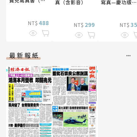
寶兒寫真書（加
真（含影音）
寫真—慶功版
贈多張未公開照
（含影音）
片）
488
NT$
299
3
NT$
NT$
最新報紙