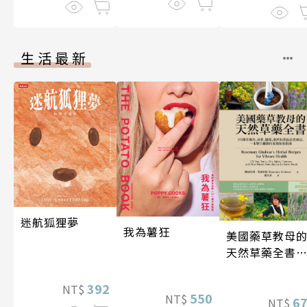
生活最新
迷航狐狸夢
我為薯狂
美國藥草教母
天然草藥全書
（二版）
392
NT$
550
NT$
6
NT$