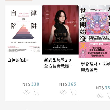
自律的陷阱
新式型態學2.0
學會理財，世
全方位實戰獲利
開始發光
系統
330
365
NT$
NT$
3
NT$