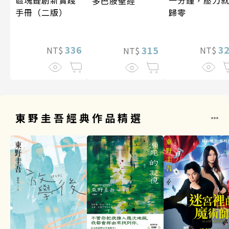
多巴胺聖經
歸零
手冊（二版）
3
336
315
NT$
NT$
NT$
東野圭吾經典作品精選