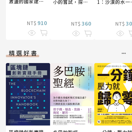
激盪的國家建設
小的嘗試，探索
1：沙漠的水一
〔19—20世紀〕
人生的無限可能
一千元？看懂
業經營的16個
910
NT$
360
式
3
NT$
NT$
精選好書
一分鐘，壓力
區塊鏈創新實踐