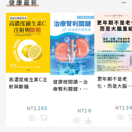
健康最新
更年期不是老
高濃度維生素C注
健康微閱讀－治
化，而是大腦
射與斷糖
療腎利關鍵，血
組
液透析聰明選
3
245
NT$
NT$
0
NT$