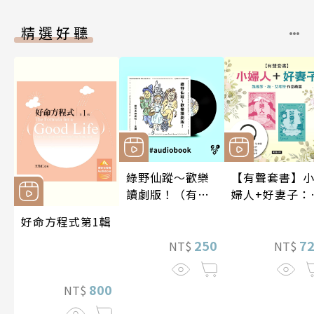
精選好聽
綠野仙蹤～歡樂
【有聲套書】
讀劇版！（有聲
婦人+好妻子：
書）
易莎．梅．艾
好命方程式第1輯
特作品精選
250
7
NT$
NT$
800
NT$