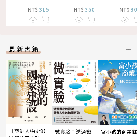
3
350
315
NT$
NT$
NT$
最新書籍
【亞洲人物史9】
微實驗：透過微
富小孩的商業