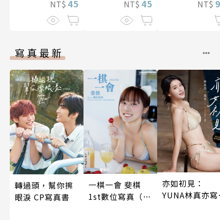
45
兩人是甜蜜的現
45
NT$
NT$
NT$
在進行式～ 05
寫真最新
亦如初見：
一棋一會 斐棋
轉過頭，幫你擦
YUNA林真亦寫
1st數位寫真（含
眼淚 CP寫真書
真【數位典藏
影音）
華增量版】