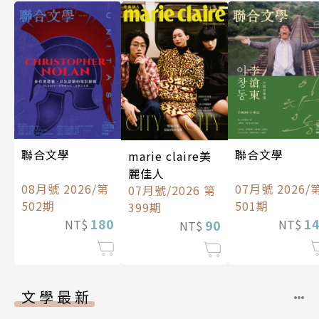
聯合文學
聯合文學
marie claire美
麗佳人
08月號 2026/第
07月號 2026/
07月號/2026 第
502期
501期
399期
180
1
90
NT$
NT$
NT$
文學最新