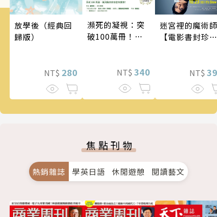
瀕死的凝視：突
放學後（經典回
迷宮裡的魔術
破100萬冊！這
歸版）
【電影書封珍
次的東野圭吾很
版】
惡劣！瘋到極致
的情慾與驚悚！
340
280
3
NT$
NT$
NT$
焦點刊物
熱銷雜誌
學英日語
休閒遊憩
閱讀藝文