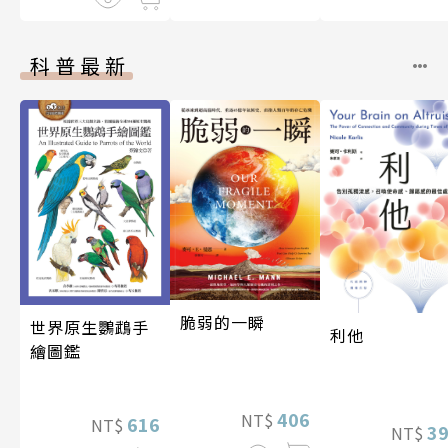
科普最新
脆弱的一瞬
世界原生鸚鵡手
利他
繪圖鑑
406
NT$
616
NT$
3
NT$