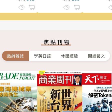
焦點刊物
熱銷雜誌
學英日語
休閒遊憩
閱讀藝文