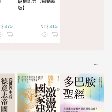
應
破框能力【暢銷新
版】
375
315
T$
NT$
經