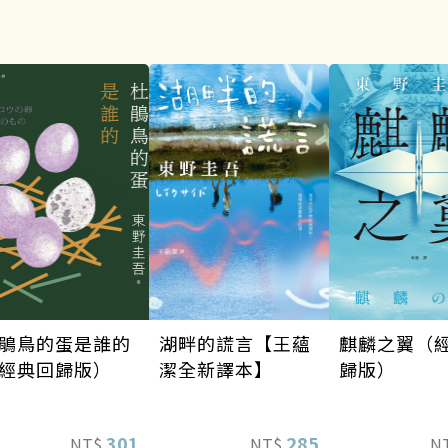
麒麟之翼（
湖畔的謊言【王蘊
鵑鳥的蛋是誰的
歸版）
潔全新譯本】
經典回歸版）
285
301
N
NT$
NT$