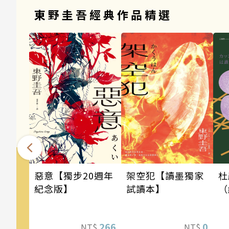
東野圭吾經典作品精選
架空犯【讀墨獨家
惡意【獨步20週年
杜
試讀本】
紀念版】
（
0
266
NT$
NT$