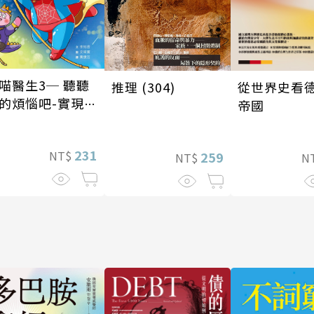
喵醫生3─ 聽聽
從世界史看
推理 (304)
的煩惱吧-實現自
帝國
231
NT$
259
N
NT$