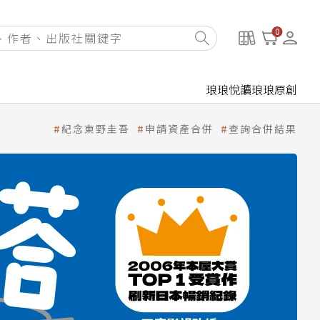
0
琅琅悅讀
琅琅原創
紀念東野圭吾
申請資產合併
查詢合併結果