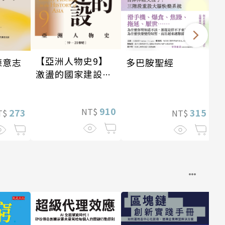
【亞洲人物史9】
德意志
多巴胺聖經
激盪的國家建設
〔19—20世紀〕
910
NT$
273
315
T$
NT$