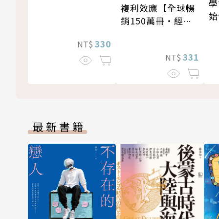
學
複利效應【全球暢
始
銷150萬冊・經典
新修版】
330
NT$
331
NT$
最新書籍