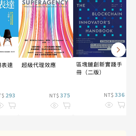
區塊鏈創新實踐手
超級代理效應
興表達
冊（二版）
336
375
293
NT$
NT$
T$