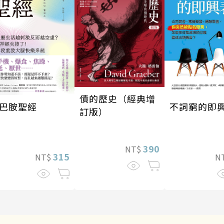
債的歷史（經典增
巴胺聖經
不詞窮的即
訂版）
390
NT$
315
NT$
N