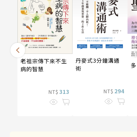
丹麥式3分鐘溝通
老祖宗傳下來不生
多
術
病的智慧
294
313
NT$
NT$