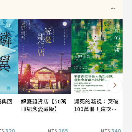
瀕死的凝視：突破
經典回
解憂雜貨店【50萬
100萬冊！這次的
冊紀念愛藏版】
東野圭吾很惡劣！
瘋到極致的情慾與
340
320
265
NT$
T$
NT$
驚悚！