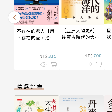
星
【亞洲人物史6】
不存在的戀人【用
我
後蒙古時代的大陸
不存在的愛，治癒
我
與海洋〔14—17世
存在的孤獨】
紀〕
700
NT$
315
NT$
精選好書