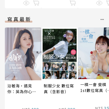
吧！） 第9話
藉由製作藥水受
捧為聖女大人～
第8話
寫真最新
一棋一會 斐棋
沿著海，遇見
制服少女 數位寫
1st數位寫真（
你：英為你心動
真（含影音）
影音）
李雅英1st台灣感
性紙上電影系列
3
NT$