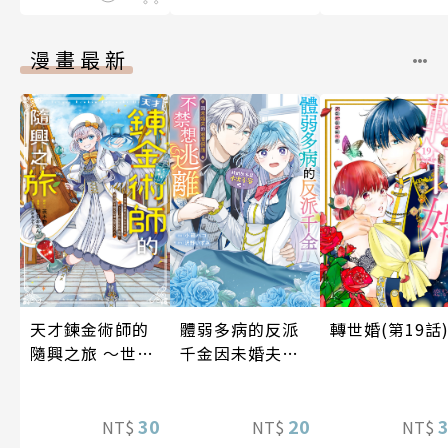
漫畫最新
轉世婚(第19話
體弱多病的反派
天才鍊金術師的
千金因未婚夫的
隨興之旅 ～世界
過度保護不禁想
最優秀前宮廷鍊
逃離（我們原本
金術師於500年
是水火不容
20
後的世界甦醒，
30
NT$
NT$
NT$