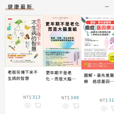
健康最新
老祖宗傳下來不
更年期不是老
圖解‧最先進
生病的智慧
化，而是大腦重
療 癌症基因
組
法
313
349
NT$
NT$
3
NT$