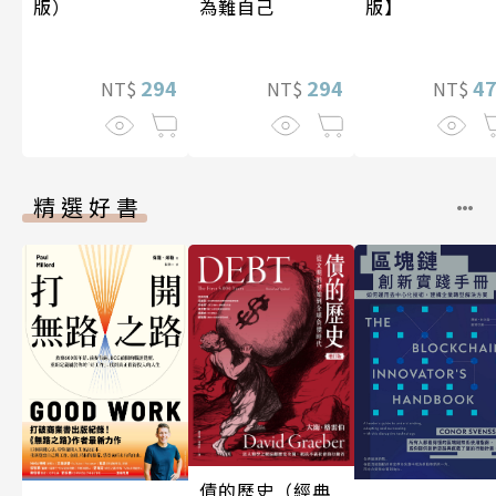
為難自己
版）
版】
294
294
4
NT$
NT$
NT$
精選好書
債的歷史（經典