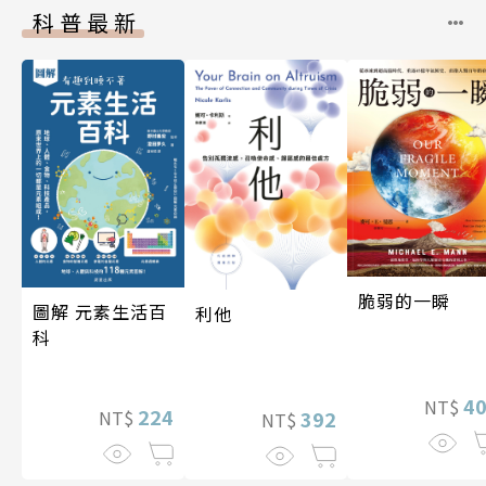
科普最新
脆弱的一瞬
圖解 元素生活百
利他
科
4
NT$
224
392
NT$
NT$