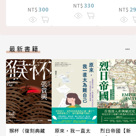
330
NT$
300
2
NT$
NT$
最新書籍
原來，我一直太
猴杯（復刻典藏
烈日帝國【新