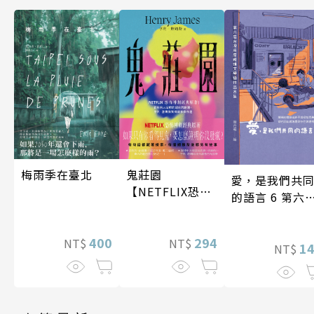
梅雨季在臺北
鬼莊園
愛，是我們共
【NETFLIX恐怖
的語言 6 第六
神劇經典原著】
台灣房屋親情
學獎作品合集
400
294
NT$
NT$
1
NT$