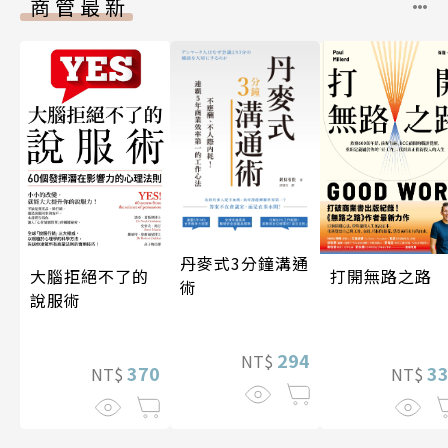
商管最新
丹麥式3分鐘溝通
打開無路之路
大腦拒絕不了的
術
說服術
294
NT$
3
370
NT$
NT$