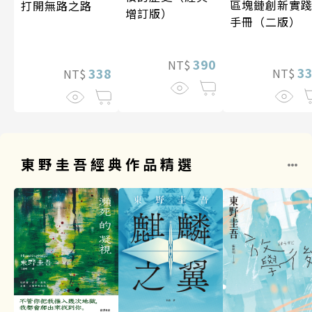
區塊鏈創新實
打開無路之路
增訂版）
手冊（二版）
390
NT$
3
338
NT$
NT$
東野圭吾經典作品精選