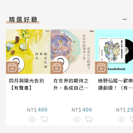
精選好聽
四月與陽光告別
在世界的期待之
綠野仙蹤～歡
【有聲書】
外，長成自己的
讀劇版！（有
樣子【有聲書】
書）
400
400
2
NT$
NT$
NT$