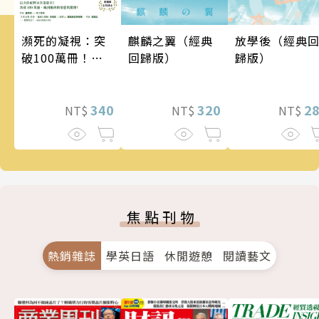
瀕死的凝視：突
麒麟之翼（經典
放學後（經典
破100萬冊！這
回歸版）
歸版）
次的東野圭吾很
惡劣！瘋到極致
的情慾與驚悚！
340
320
2
NT$
NT$
NT$
焦點刊物
熱銷雜誌
學英日語
休閒遊憩
閱讀藝文