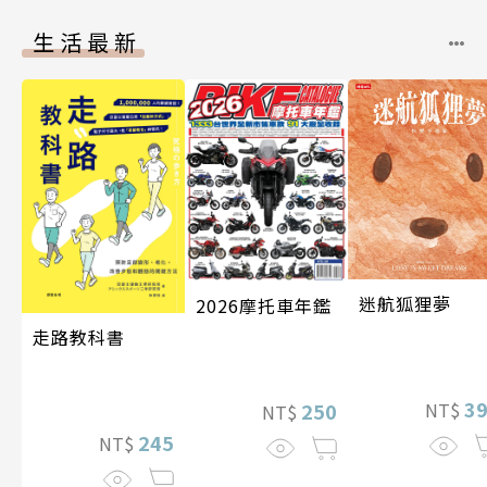
生活最新
迷航狐狸夢
2026摩托車年鑑
走路教科書
3
NT$
250
NT$
245
NT$