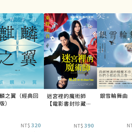
銀雪輪舞曲
麟之翼（經典回
迷宮裡的魔術師
版）
【電影書封珍藏
版】
320
390
N
NT$
NT$