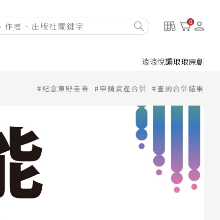
0
琅琅悅讀
琅琅原創
紀念東野圭吾
申請資產合併
查詢合併結果