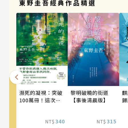
東野圭吾經典作品精選
瀕死的凝視：突破
麒
黎明破曉的街道
100萬冊！這次的
歸
【事後清晨版】
東野圭吾很惡劣！
瘋到極致的情慾與
340
315
NT$
NT$
驚悚！