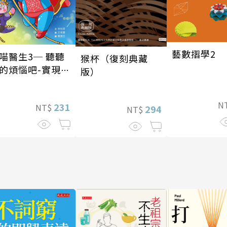
藝數摺學2
喵醫生3─ 聽聽
猴杯（復刻典藏
的煩惱吧-實現自
版）
N
231
NT$
294
NT$