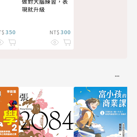
做對大腦練習，表
現就升級
300
350
NT$
T$
—