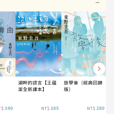
湖畔的謊言【王蘊
放學後（經典回歸
潔全新譯本】
版）
340
285
280
T$
NT$
NT$