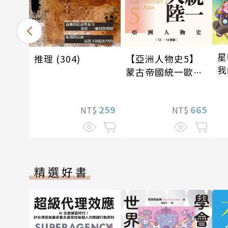
星
推理 (304)
【亞洲人物史5】
我
蒙古帝國統一歐亞
我
大陸〔12—14世
紀〕
259
665
NT$
NT$
精選好書