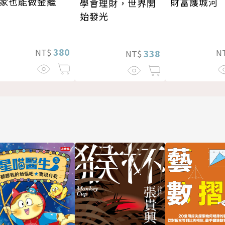
家也能做金繼
財富護城河
學會理財，世界開
始發光
380
NT$
N
338
NT$