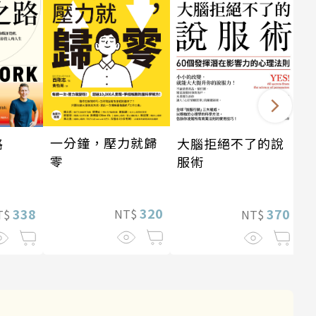
一分鐘，壓力就歸
路
大腦拒絕不了的說
零
服術
320
338
370
NT$
T$
NT$