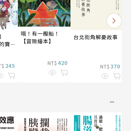
哦！有一艘船！
園
台北街角解憂故事
【冒險繪本】
的寶
420
NT$
245
T$
370
NT$