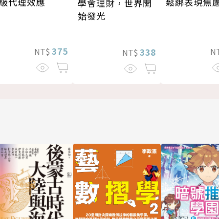
級代理效應
鬆綁表現焦
學會理財，世界開
始發光
375
NT$
N
338
NT$