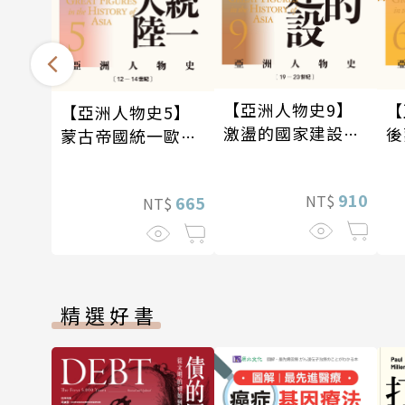
【亞洲人物史9】
【
【亞洲人物史5】
激盪的國家建設
後
蒙古帝國統一歐亞
〔19—20世紀〕
與
大陸〔12—14世
紀
紀〕
910
NT$
665
NT$
精選好書