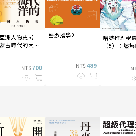
藝數摺學2
亞洲人物史6】
暗號推理學
蒙古時代的大陸
（5）：燃燒
海洋〔14—17世
石島
〕
489
NT$
700
NT$
N