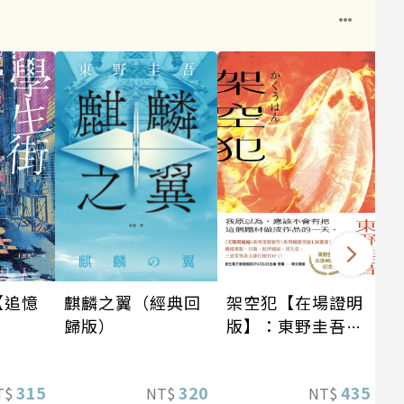
架空犯【在場證明
麒麟之翼（經典回
【追憶
版】：東野圭吾出
歸版）
道40週年紀念！
《天鵝與蝙蝠》系
435
320
315
NT$
NT$
T$
列重磅新作！