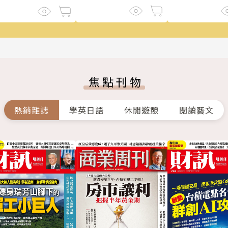
焦點刊物
熱銷雜誌
學英日語
休閒遊憩
閱讀藝文