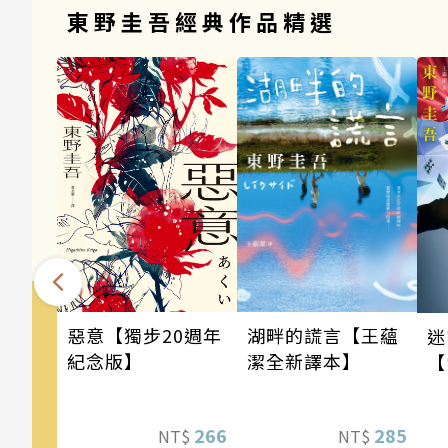
東野圭吾經典作品精選
惡意【獨步20週年
湖畔的謊言【王蘊
迷
紀念版】
潔全新譯本】
【
版
266
285
NT$
NT$