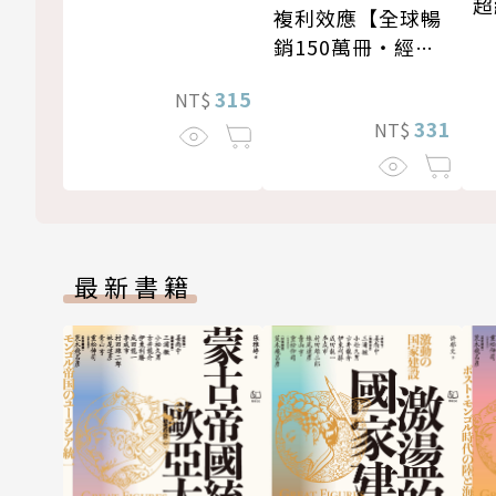
超
複利效應【全球暢
銷150萬冊・經典
新修版】
315
NT$
331
NT$
最新書籍