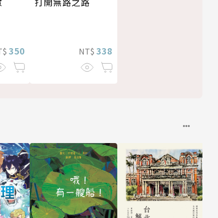
打開無路之路
慮
338
350
NT$
T$
—