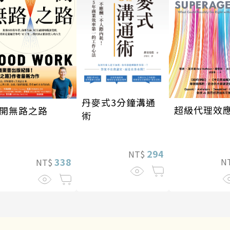
丹麥式3分鐘溝通
超級代理效
開無路之路
術
294
NT$
338
N
NT$