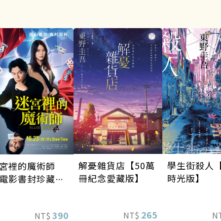
學生街殺人
解憂雜貨店【50萬
宮裡的魔術師
時光版】
冊紀念愛藏版】
電影書封珍藏
】
265
390
N
NT$
NT$