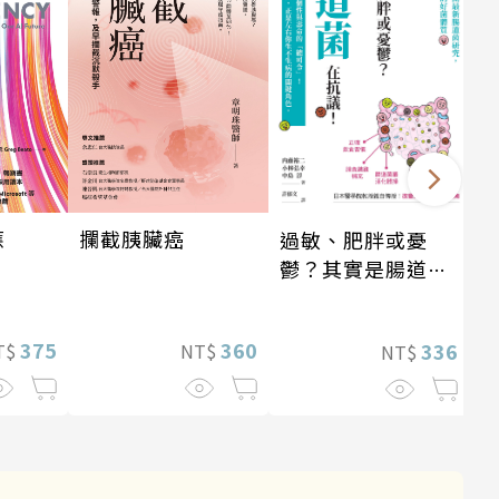
應
攔截胰臟癌
過敏、肥胖或憂
鬱？其實是腸道菌
在抗議！
375
360
336
T$
NT$
NT$