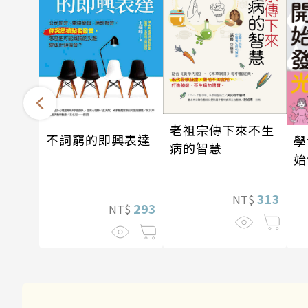
老祖宗傳下來不生
不詞窮的即興表達
學
病的智慧
始
313
NT$
293
NT$