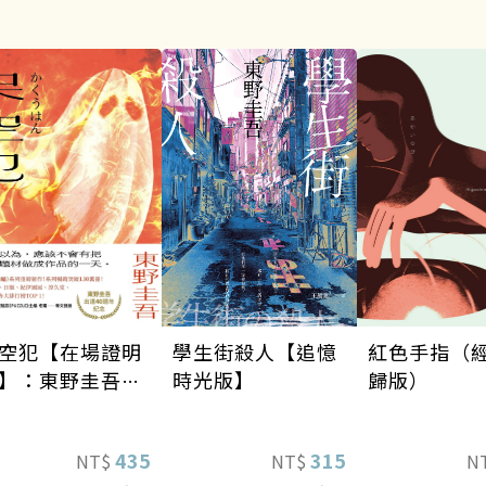
空犯【在場證明
學生街殺人【追憶
紅色手指（
】：東野圭吾出
時光版】
歸版）
40週年紀念！
天鵝與蝙蝠》系
435
315
NT$
NT$
N
重磅新作！