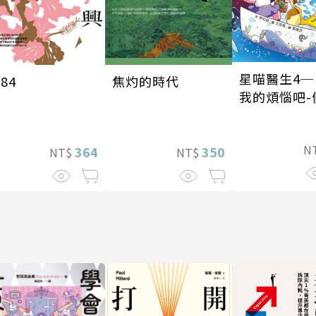
星喵醫生4─
焦灼的時代
084
我的煩惱吧-
戰
N
350
364
NT$
NT$