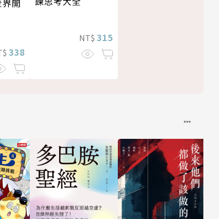
鍊思考大全
世界開
315
NT$
338
T$