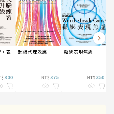
習，表
超級代理效應
鬆綁表現焦慮
300
375
350
T$
NT$
NT$