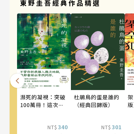
東野圭吾經典作品精選
瀕死的凝視：突破
架
杜鵑鳥的蛋是誰的
100萬冊！這次的
版
（經典回歸版）
東野圭吾很惡劣！
道
瘋到極致的情慾與
《
340
301
NT$
NT$
驚悚！
列