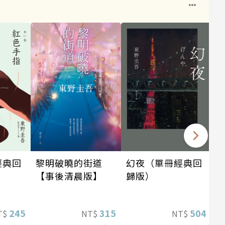
幻夜（單冊經典回
黎明破曉的街道
經典回
歸版）
【事後清晨版】
504
315
245
NT$
NT$
T$