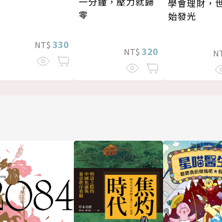
一分鐘，壓力就歸
學會理財，
零
始發光
330
NT$
320
NT$
N