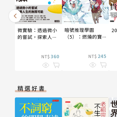
暗號推理學園
微實驗：透過微小
2
（5）：燃燒的寶
的嘗試，探索人生
石島
的無限可能
245
360
NT$
NT$
精選好書