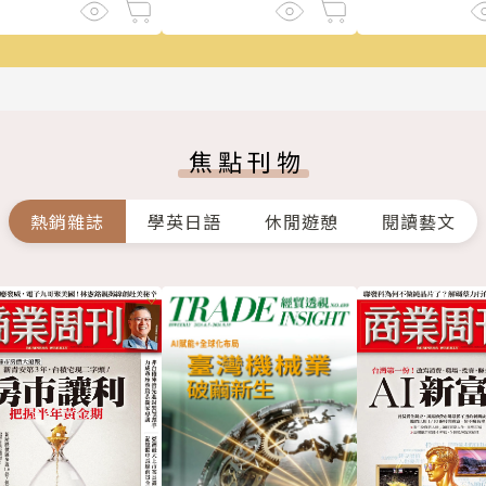
焦點刊物
熱銷雜誌
學英日語
休閒遊憩
閱讀藝文