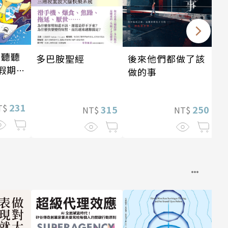
 聽聽
後來他們都做了該
多巴胺聖經
假期挑
做的事
231
T$
250
315
NT$
NT$