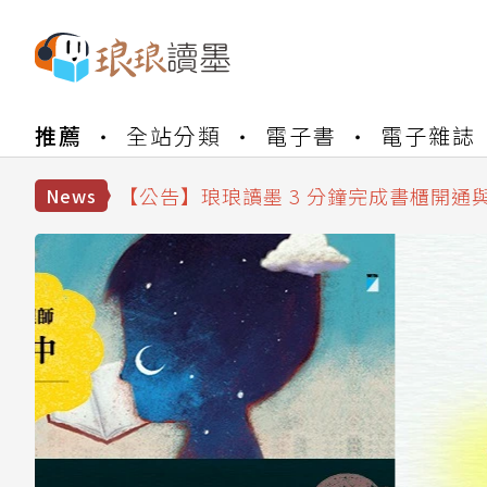
【公告】琅琅書店服務升級重要說明及
推薦
全站分類
電子書
電子雜誌
【公告】琅琅讀墨數位閱讀資產合併與
【公告】琅琅讀墨書櫃開通常見問題
【公告】琅琅讀墨 3 分鐘完成書櫃開通
News
【公告】琅琅書店服務升級重要說明及
【公告】琅琅讀墨數位閱讀資產合併與