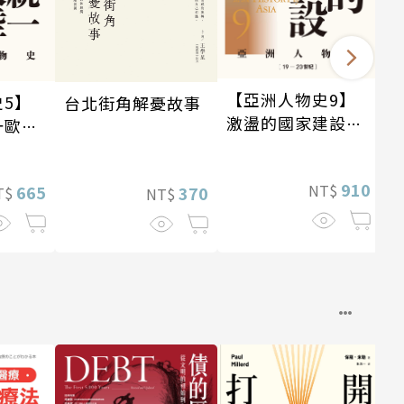
【亞洲人物史9】
5】
台北街角解憂故事
激盪的國家建設
一歐亞
〔19—20世紀〕
4世
910
NT$
665
370
T$
NT$