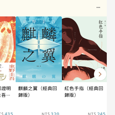
場證明
麒麟之翼（經典回
紅色手指（經典回
圭吾出
歸版）
歸版）
念！
蝠》系
435
320
245
T$
NT$
NT$
！