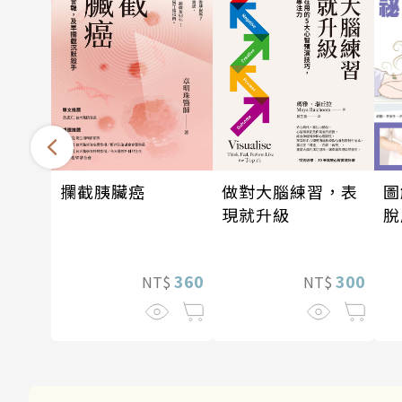
圖
攔截胰臟癌
做對大腦練習，表
脫
現就升級
眠
360
300
NT$
NT$