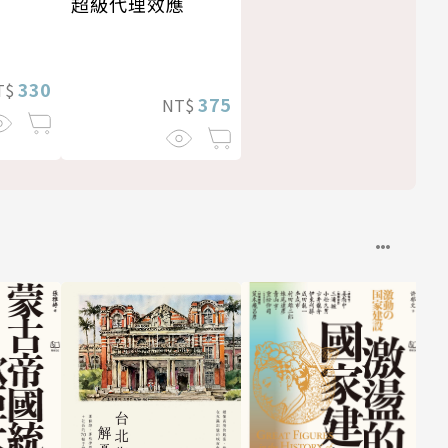
超級代理效應
330
T$
375
NT$
—