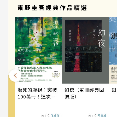
東野圭吾經典作品精選
瀕死的凝視：突破
銀
幻夜（單冊經典回
100萬冊！這次的
歸版）
東野圭吾很惡劣！
瘋到極致的情慾與
340
504
NT$
NT$
驚悚！