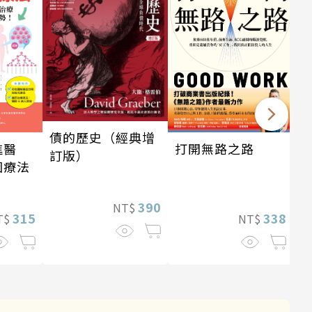
債的歷史（經典增
打開無路之路
進醫
訂版）
因療法
390
NT$
338
315
NT$
T$