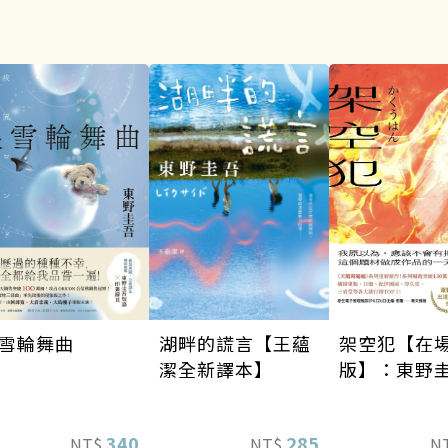
雪輪舞曲
架空犯【在
湖畔的謊言【王蘊
版】：東野
潔全新譯本】
道40週年紀
《天鵝與蝙
340
285
NT$
N
NT$
列重磅新作