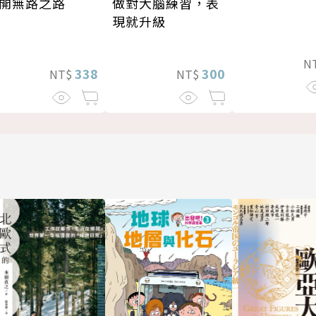
做對大腦練習，表
開無路之路
現就升級
N
300
338
NT$
NT$