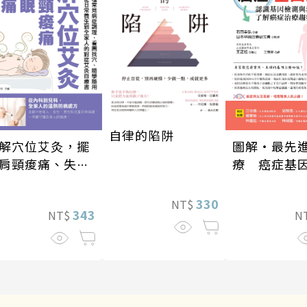
自律的陷阱
解穴位艾灸，擺
圖解‧最先
肩頸痠痛、失
療 癌症基
、經痛和便祕
330
NT$
343
NT$
N