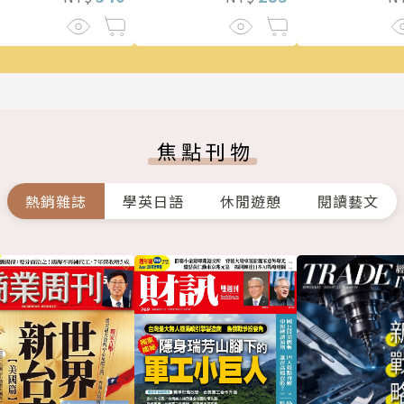
焦點刊物
熱銷雜誌
學英日語
休閒遊憩
閱讀藝文