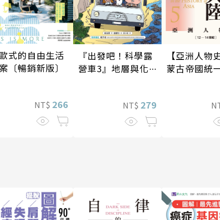
歐式的自由生活
【亞洲人物史
『出發吧！科學露
案〔暢銷新版〕
蒙古帝國統
營車3』地層與化
大陸〔12—1
石篇
紀〕
266
279
NT$
N
NT$