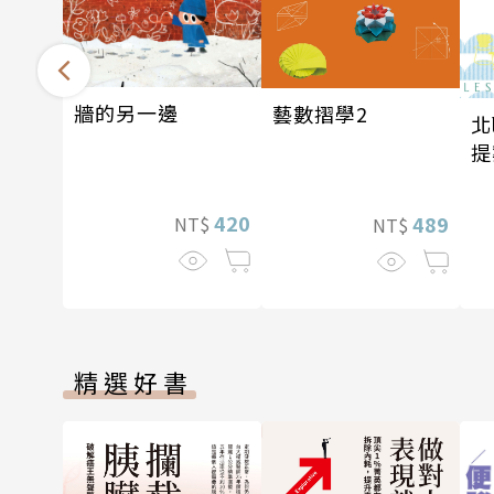
牆的另一邊
藝數摺學2
北
提
420
489
NT$
NT$
精選好書