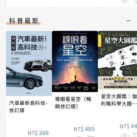
科普最新
星空大圖鑑：
裸眼看星空（暢
汽車最新高科技-
利略科學大圖
銷修訂版）
修訂版
25
4
NT$
485
NT$
266
NT$