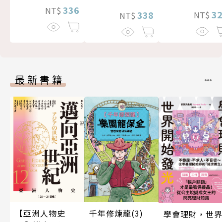
336
NT$
3
338
NT$
NT$
最新書籍
千年修煉龍(3)
【亞洲人物史
學會理財，世