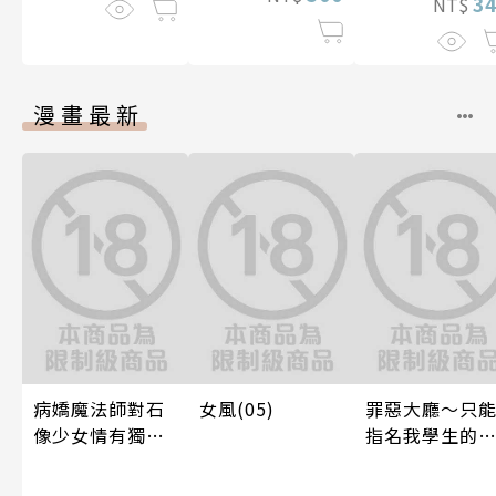
3
NT$
漫畫最新
病嬌魔法師對石
女風(05)
罪惡大廳～只
像少女情有獨鍾
指名我學生的
——魔女融化在愛
～(第13話)
徒的熱吻裡【漫