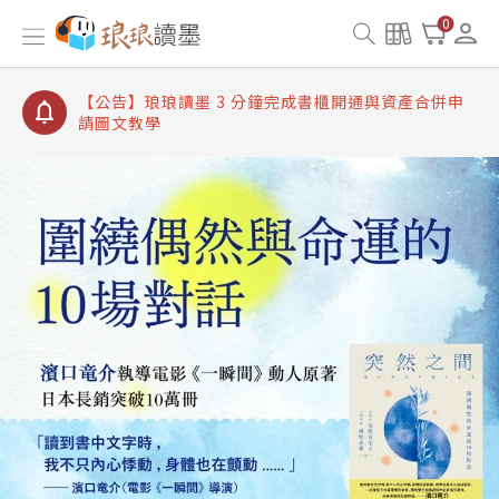
【公告】琅琅讀墨書櫃開通常見問題
0
【公告】琅琅讀墨 3 分鐘完成書櫃開通與資產合併申
請圖文教學
【公告】琅琅書店服務升級重要說明及資產合併結果
查詢
【公告】琅琅讀墨數位閱讀資產合併與書櫃開通申請