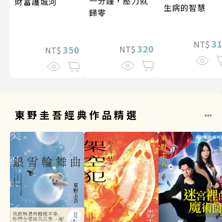
一分鐘，壓力就
財富護城河
生病的智慧
歸零
3
NT$
320
350
NT$
NT$
東野圭吾經典作品精選