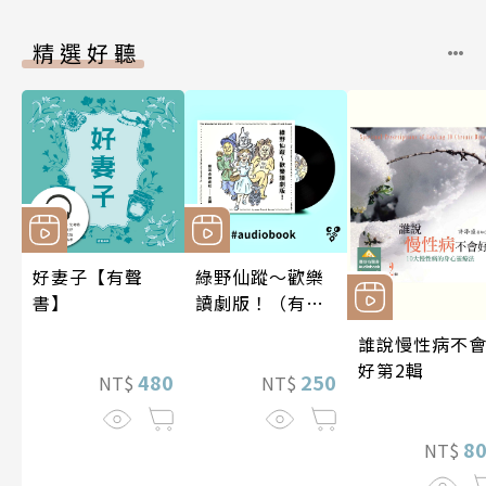
精選好聽
好妻子【有聲
綠野仙蹤～歡樂
書】
讀劇版！（有聲
書）
誰說慢性病不
好第2輯
480
250
NT$
NT$
8
NT$