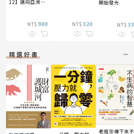
12】邁向亞洲世
開始發光
紀〔20—21世
紀〕
320
980
3
NT$
NT$
NT$
精選好書
老祖宗傳下來