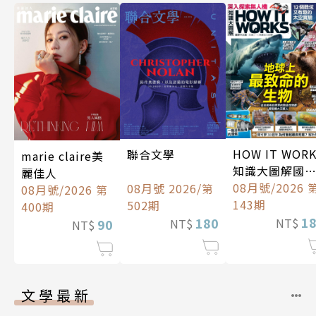
HOW IT WOR
聯合文學
marie claire美
知識大圖解國
麗佳人
中文版
08月號/2026 
08月號 2026/第
08月號/2026 第
143期
502期
400期
1
180
NT$
90
NT$
NT$
文學最新