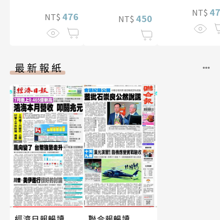
華增量版】
4
NT$
476
NT$
450
NT$
最新報紙
經濟日報暢讀
聯合報暢讀