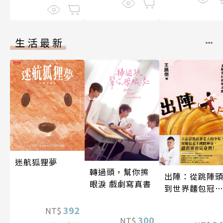
生活最新
迷航狐狸夢
轉過頭，幫你擦
出陣：從跳陣
眼淚 戲劇寫真書
到世界麵包冠
軍，王鵬傑的
392
NT$
轉之路
300
NT$