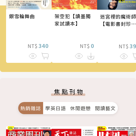
銀雪輪舞曲
架空犯【讀墨獨
迷宮裡的魔術
家試讀本】
【電影書封珍
版】
340
0
3
NT$
NT$
NT$
焦點刊物
熱銷雜誌
學英日語
休閒遊憩
閱讀藝文