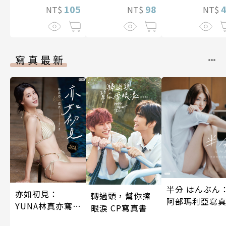
畫版】(1)
105
98
NT$
NT$
NT$
寫真最新
半分 はんぶん
亦如初見：
轉過頭，幫你擦
阿部瑪利亞寫
YUNA林真亦寫
眼淚 CP寫真書
真【數位典藏豪