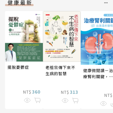
健康最新
擺脫憂鬱症
老祖宗傳下來不
健康微閱讀－
生病的智慧
療腎利關鍵，
液透析聰明選
360
313
NT$
NT$
NT