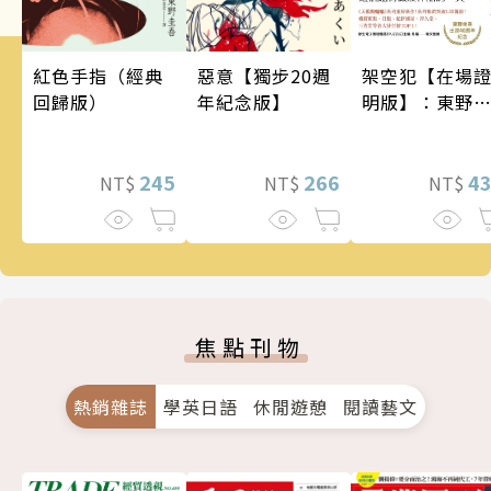
架空犯【在場
惡意【獨步20週
紅色手指（經典
明版】：東野
年紀念版】
回歸版）
吾出道40週年
念！《天鵝與
蝠》系列重磅
4
266
245
NT$
NT$
NT$
作！
焦點刊物
熱銷雜誌
學英日語
休閒遊憩
閱讀藝文