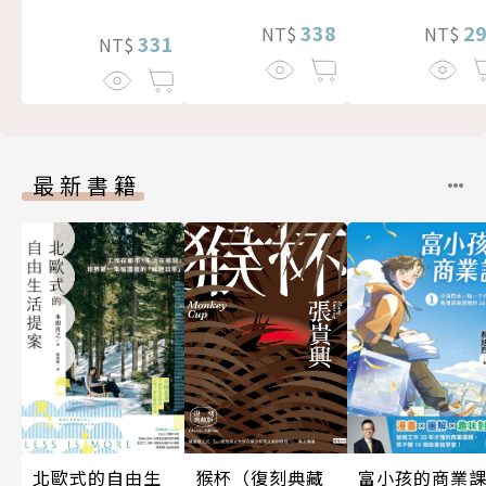
338
2
NT$
NT$
331
NT$
最新書籍
北歐式的自由生
富小孩的商業
猴杯（復刻典藏