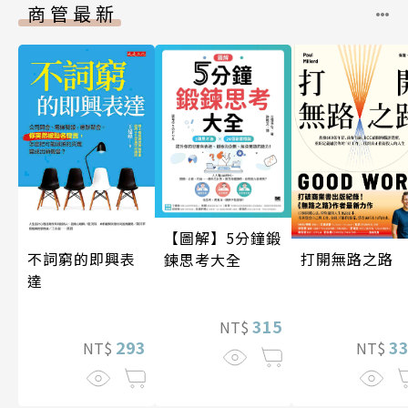
商管最新
【圖解】5分鐘鍛
打開無路之路
不詞窮的即興表
鍊思考大全
達
315
NT$
3
293
NT$
NT$