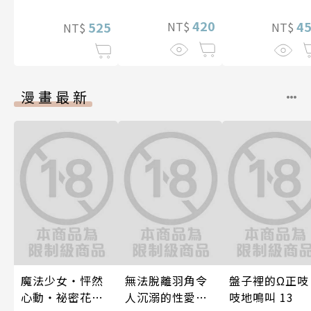
420
4
525
NT$
NT$
NT$
漫畫最新
魔法少女・怦然
無法脫離羽角令
盤子裡的Ω正吱
心動・祕密花招
人沉溺的性愛～
吱地鳴叫 13