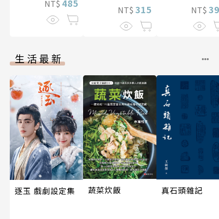
485
NT$
315
3
NT$
NT$
生活最新
蔬菜炊飯
真石頭雜記
逐玉 戲劇設定集