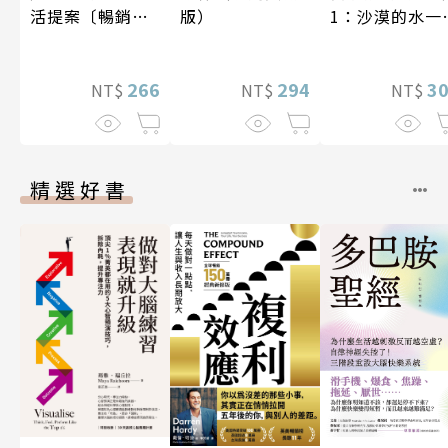
活提案〔暢銷新
1：沙漠的水一
版）
版〕
一千元？看懂
業經營的16個
266
式
3
294
NT$
NT$
NT$
精選好書