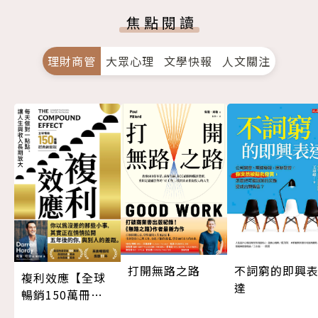
焦點閱讀
理財商管
大眾心理
文學快報
人文關注
打開無路之路
不詞窮的即興
複利效應【全球
達
暢銷150萬冊・
經典新修版】