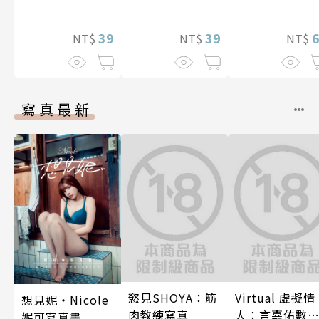
(第3話)
與契合度最高的
後輩度過香汗淋
39
漓的夜晚(第7話)
39
NT$
NT$
NT$
寫真最新
慾見SHOYA：筋
Virtual 虛擬情
想見妮‧Nicole
肉教練寫真
人：言嘉佑數
妮可寫真書