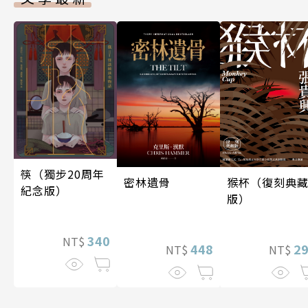
筷（獨步20周年
密林遺骨
猴杯（復刻典
紀念版）
版）
340
NT$
448
2
NT$
NT$