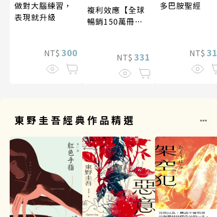
做對大腦練習，
多巴胺聖經
複利效應【全球
表現就升級
暢銷150萬冊・
經典新修版】
300
3
NT$
NT$
331
NT$
東野圭吾經典作品精選