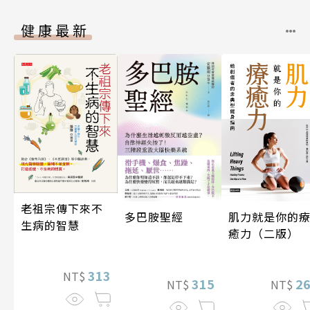
健康最新
老祖宗傳下來不
多巴胺聖經
肌力就是你的
生病的智慧
癒力（二版）
313
NT$
315
2
NT$
NT$