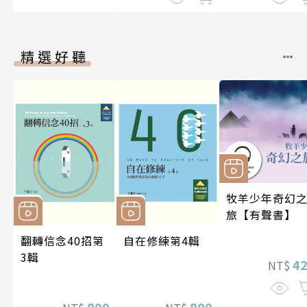
精選好聽
牧羊少年奇幻
旅【有聲書】
翻轉信念40招第
自在修練第4輯
3輯
4
NT$