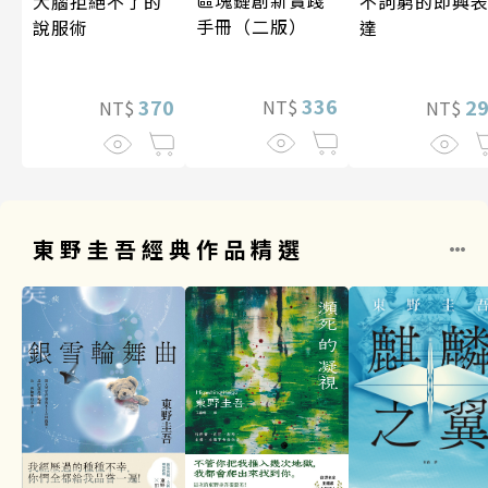
大腦拒絕不了的
不詞窮的即興
手冊（二版）
說服術
達
336
370
2
NT$
NT$
NT$
東野圭吾經典作品精選