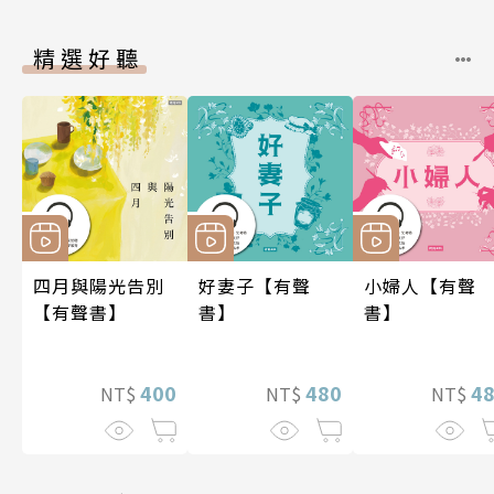
精選好聽
四月與陽光告別
好妻子【有聲
小婦人【有聲
【有聲書】
書】
書】
400
480
4
NT$
NT$
NT$