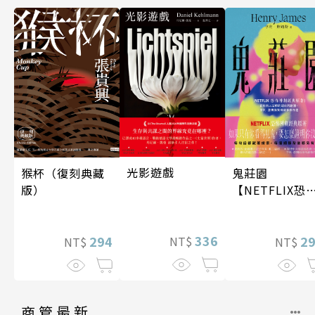
光影遊戲
鬼莊園
猴杯（復刻典藏
【NETFLIX恐
版）
神劇經典原著
336
2
294
NT$
NT$
NT$
商管最新