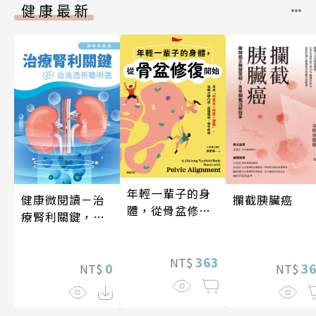
健康最新
年輕一輩子的身
健康微閱讀－治
攔截胰臟癌
體，從骨盆修復
療腎利關鍵，血
開始：透過「呼
液透析聰明選
吸法×伸展×運
動」，遠離小腹
363
NT$
0
3
NT$
NT$
凸出、肩頸僵
硬、慢性疼痛