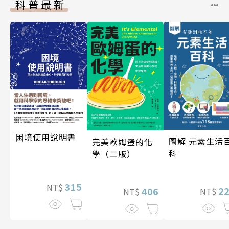
科普最新
困境使用說明書
圖解 元素生活
完美歐姆蛋的化
科
學（二版）
315
NT$
2
406
NT$
NT$