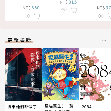
315
NT$
3
350
NT$
NT$
最新書籍
星喵醫生3─ 聽
後來他們都做了
2084