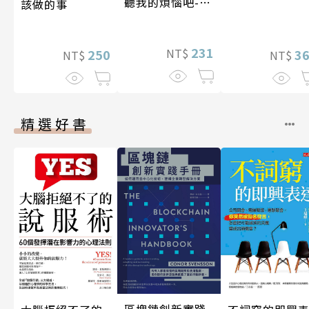
聽我的煩惱吧-實
該做的事
現自我
231
NT$
250
3
NT$
NT$
精選好書
區塊鏈創新實踐