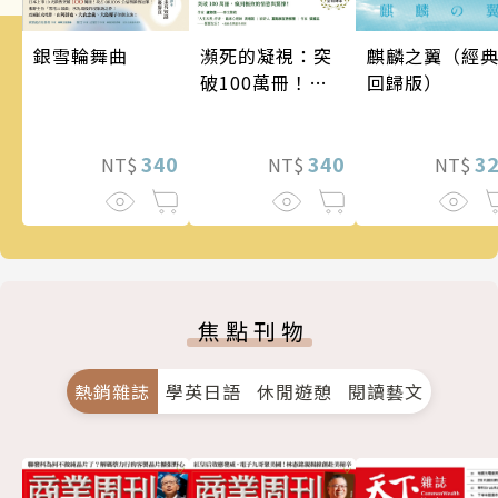
銀雪輪舞曲
瀕死的凝視：突
麒麟之翼（經
破100萬冊！這
回歸版）
次的東野圭吾很
惡劣！瘋到極致
340
的情慾與驚悚！
340
3
NT$
NT$
NT$
焦點刊物
熱銷雜誌
學英日語
休閒遊憩
閱讀藝文