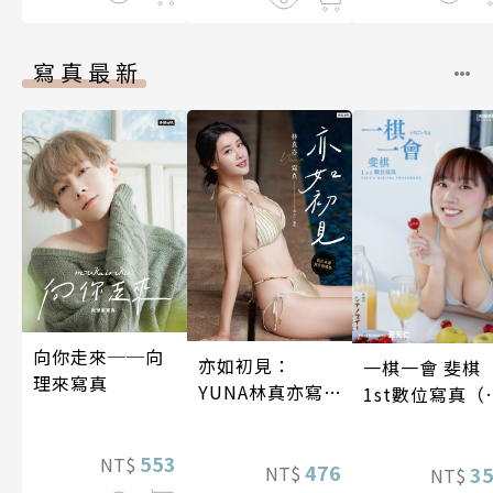
寫真最新
向你走來──向
亦如初見：
一棋一會 斐棋
理來寫真
YUNA林真亦寫
1st數位寫真（
真【數位典藏豪
影音）
華增量版】
553
NT$
476
NT$
3
NT$