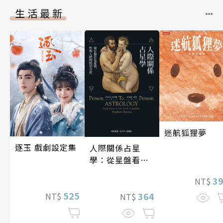
生活最新
迷航狐狸夢
逐玉 戲劇設定集
人際關係占星
學：從星盤看見
愛情、性與人際
3
NT$
間的契合度
525
364
NT$
NT$