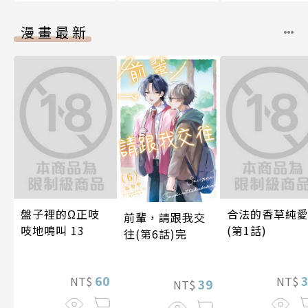
漫畫最新
盤子裡的Ω正吱
合法的香草純
前輩，請跟我交
吱地鳴叫 13
(第1話)
往(第6話)完
60
NT$
NT$
39
NT$