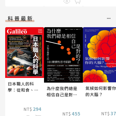
科普最新
日本職人的科
氣候如何影響
為什麼我們總是
學：從和食、清
的大腦？
相信自己是對
酒到名刀，用科
的？（四版）
學揭開日本職人
技藝的祕密 人人
294
NT$
3
455
NT$
NT$
伽利略45