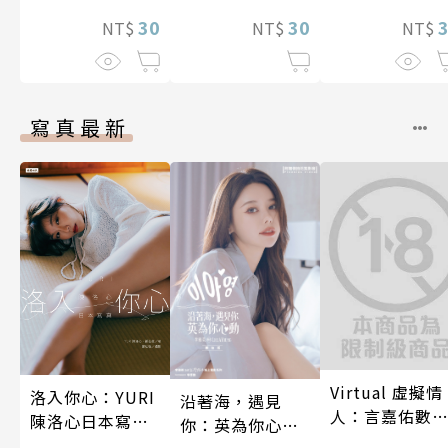
後，溺愛生活
金術師於500年
30
然開始了 第8話
後的世界甦醒，
30
NT$
NT$
NT$
藉由製作藥水受
捧為聖女大人～
第8話
寫真最新
Virtual 虛擬情
洛入你心：YURI
沿著海，遇見
人：言嘉佑數
陳洛心日本寫真
你：英為你心動
寫真
【電子書加贈40