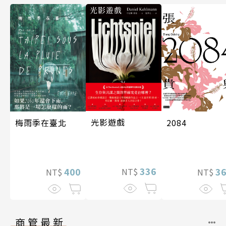
光影遊戲
梅雨季在臺北
2084
336
400
3
NT$
NT$
NT$
商管最新