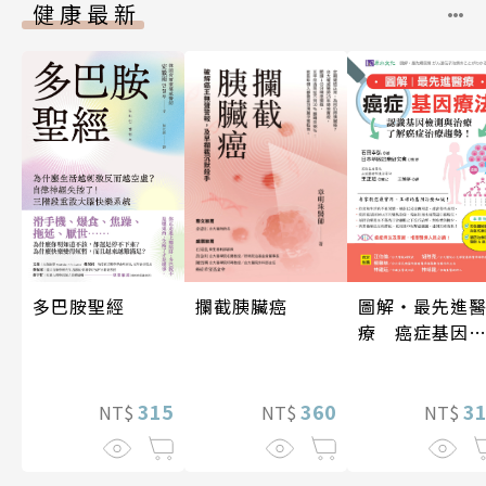
健康最新
攔截胰臟癌
多巴胺聖經
圖解‧最先進
療 癌症基因
法
360
315
3
NT$
NT$
NT$