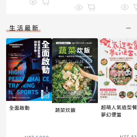
生活最新
超萌人氣造型餐
全面啟動
蔬菜炊飯
夢幻便當
4
NT$