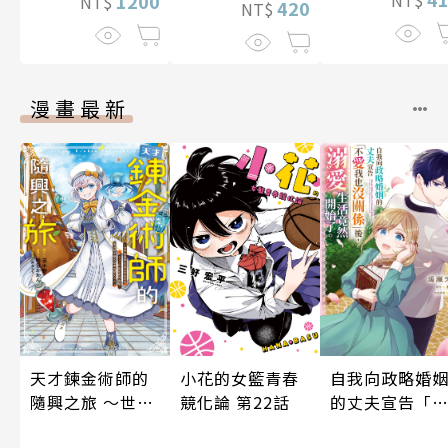
1200
NT$
420
NT$
漫畫最新
小花的女籃青春
自我向政略婚
天才鍊金術師的
競化論 第22話
的丈夫宣告「
隨興之旅 ～世界
愛我也沒關係
最優秀前宮廷鍊