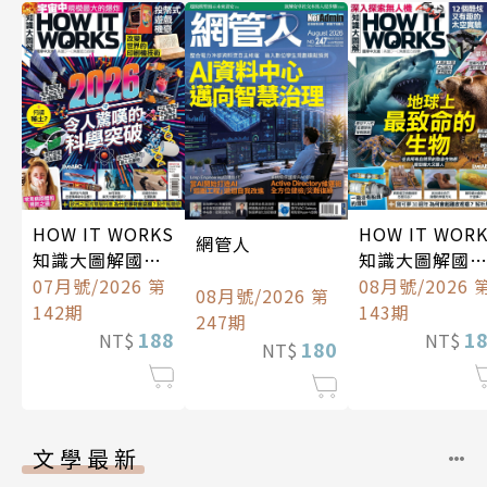
HOW IT WORKS
HOW IT WOR
網管人
知識大圖解國際
知識大圖解國
中文版
07月號/2026 第
中文版
08月號/2026 
08月號/2026 第
142期
143期
247期
188
1
NT$
NT$
180
NT$
文學最新