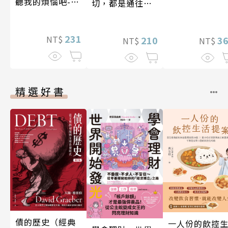
聽我的煩惱吧-假
切，都是通往豐
期挑戰
盛人生的祕密
231
NT$
210
3
NT$
NT$
精選好書
債的歷史（經典
一人份的飲控