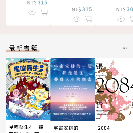
315
NT$
3
315
NT$
NT$
最新書籍
星喵醫生4─ 聽
宇宙安排的一
2084