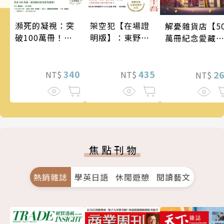
瀕死的凝視：突
架空犯【在場證
解憂雜貨店【5
破100萬冊！這
明版】：東野圭
萬冊紀念愛藏
次的東野圭吾很
吾出道40週年紀
版】
惡劣！瘋到極致
念！《天鵝與蝙
的情慾與驚悚！
340
蝠》系列重磅新
435
2
NT$
NT$
NT$
作！
焦點刊物
熱銷雜誌
學英日語
休閒遊憩
閱讀藝文