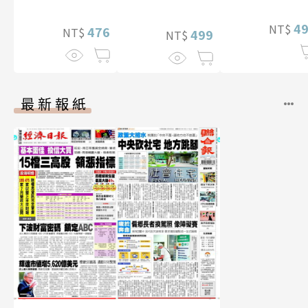
李雅英1st台灣感
幅獨享福利美
性紙上電影系列
4
NT$
照】
476
NT$
數位版
499
NT$
最新報紙