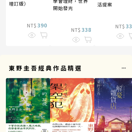
學會理財，世界
增訂版）
活提案
開始發光
390
NT$
3
NT$
338
NT$
東野圭吾經典作品精選