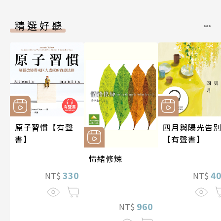
精選好聽
原子習慣【有聲
四月與陽光告
書】
【有聲書】
情緒修煉
330
4
NT$
NT$
960
NT$