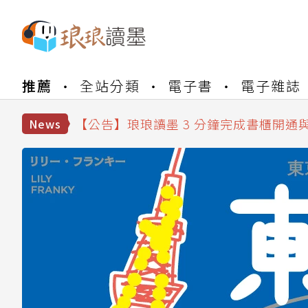
【公告】琅琅書店服務升級重要說明及
推薦
全站分類
電子書
電子雜誌
【公告】琅琅讀墨數位閱讀資產合併與
【公告】琅琅讀墨書櫃開通常見問題
【公告】琅琅讀墨 3 分鐘完成書櫃開通
News
【公告】琅琅書店服務升級重要說明及
【公告】琅琅讀墨數位閱讀資產合併與