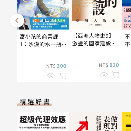
【亞洲人物史9】
富小孩的商業課
不
激盪的國家建設
1：沙漠的水一瓶
不
〔19—20世紀〕
一千元？看懂商業
存
經營的16個模式
910
NT$
300
NT$
精選好書