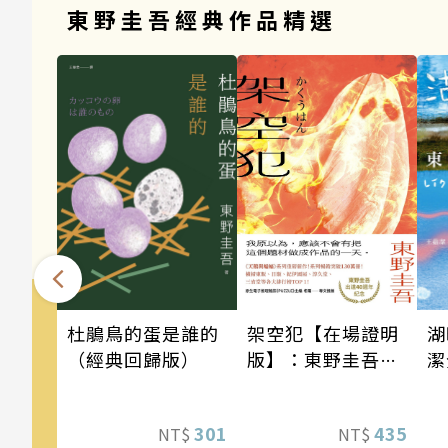
東野圭吾經典作品精選
架空犯【在場證明
湖
杜鵑鳥的蛋是誰的
版】：東野圭吾出
潔
（經典回歸版）
道40週年紀念！
《天鵝與蝙蝠》系
435
301
NT$
NT$
列重磅新作！