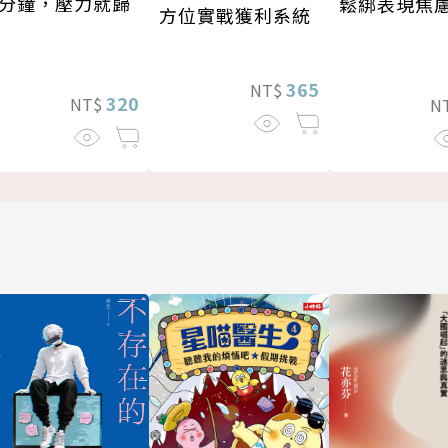
分鐘，壓力就歸
鬆綁表現焦
方位實戰獲利系統
365
NT$
320
NT$
N