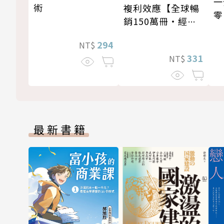
一
術
複利效應【全球暢
零
銷150萬冊・經典
新修版】
294
NT$
331
NT$
最新書籍