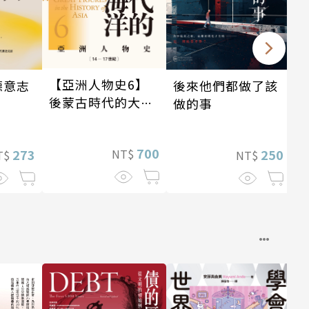
【亞洲人物史6】
後來他們都做了該
德意志
後蒙古時代的大陸
做的事
與海洋〔14—17世
紀〕
700
NT$
250
273
NT$
T$