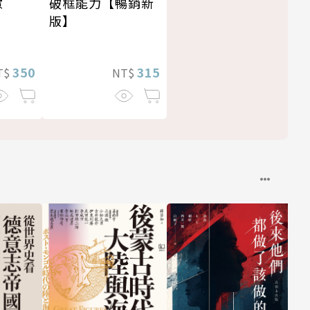
慮
破框能力【暢銷新
版】
350
315
T$
NT$