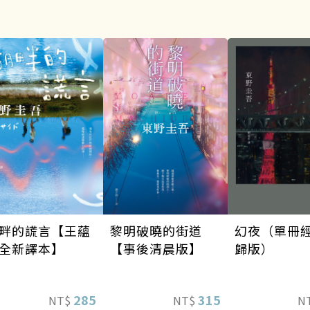
幻夜（單冊
畔的謊言【王蘊
黎明破曉的街道
歸版）
全新譯本】
【事後清晨版】
285
315
N
NT$
NT$