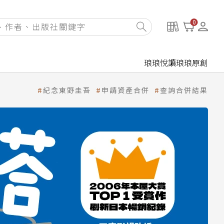
0
琅琅悅讀
琅琅原創
紀念東野圭吾
申請資產合併
查詢合併結果