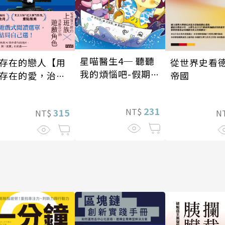
星喵醫生4─ 聽聽
從世界史看
存在的戀人【用
我的煩惱吧-假期挑
帝國
存在的愛，治癒
戰
在的孤獨】
231
NT$
315
N
NT$