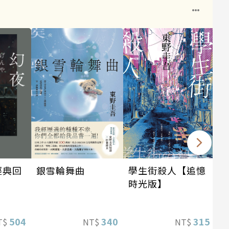
銀雪輪舞曲
經典回
學生街殺人【追憶
時光版】
340
504
315
NT$
T$
NT$