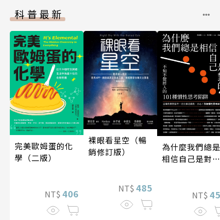
科普最新
裸眼看星空（暢
完美歐姆蛋的化
為什麼我們總
銷修訂版）
學（二版）
相信自己是對
的？（四版）
485
NT$
406
NT$
4
NT$