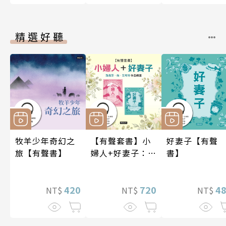
精選好聽
牧羊少年奇幻之
【有聲套書】小
好妻子【有聲
旅【有聲書】
婦人+好妻子：路
書】
易莎．梅．艾考
特作品精選
420
720
4
NT$
NT$
NT$