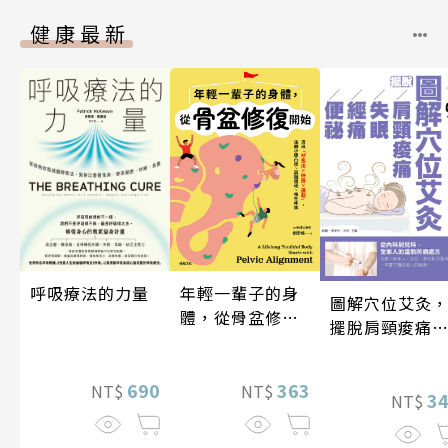
健康最新
年輕一輩子的身
呼吸療法的力量
圖解穴位艾灸
體，從骨盆修復
擺脫肩頸痠痛
開始：透過「呼
失眠、經痛和
吸法×伸展×運
祕
動」，遠離小腹
363
690
NT$
NT$
3
NT$
凸出、肩頸僵
硬、慢性疼痛