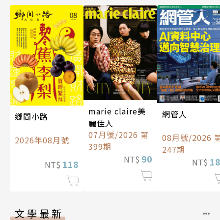
marie claire美
網管人
鄉間小路
麗佳人
07月號/2026 第
08月號/2026 
2026年08月號
399期
247期
90
NT$
1
NT$
118
NT$
文學最新