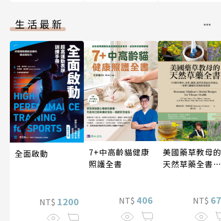
生活最新
7+中高齡貓健康
美國藥草教母
全面啟動
照護全書
天然草藥全書
（二版）
406
6
NT$
NT$
1200
NT$