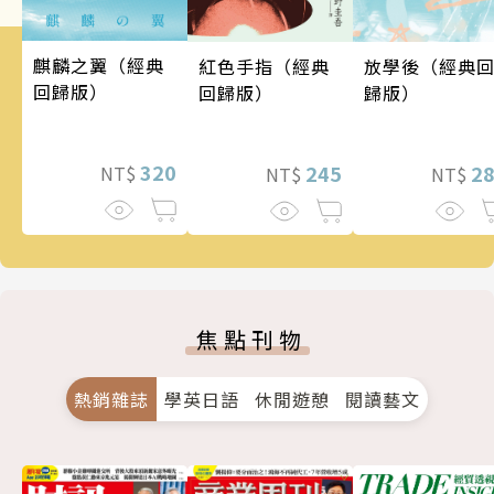
麒麟之翼（經典
紅色手指（經典
放學後（經典
回歸版）
回歸版）
歸版）
320
245
2
NT$
NT$
NT$
焦點刊物
熱銷雜誌
學英日語
休閒遊憩
閱讀藝文