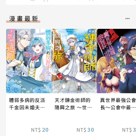
漫畫最新
體弱多病的反派
天才鍊金術師的
異世界最強公
千金因未婚夫的
隨興之旅 ～世界
長～公會中最
過度保護不禁想
最優秀前宮廷鍊
的我，卻因為
逃離（我們原本
金術師於500年
有人對我愛之
是水火不容
20
後的世界甦醒，
30
而無法辭職～ 
NT$
NT$
NT$