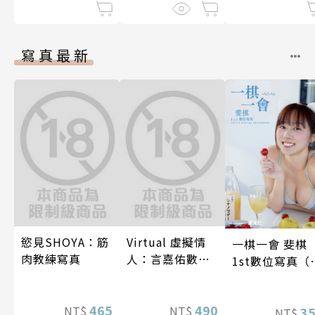
吧！） 第9話
藉由製作藥水受
13話
捧為聖女大人～
第7話
寫真最新
慾見SHOYA：筋
Virtual 虛擬情
一棋一會 斐棋
肉教練寫真
人：言嘉佑數位
1st數位寫真（
寫真
影音）
465
490
NT$
NT$
3
NT$