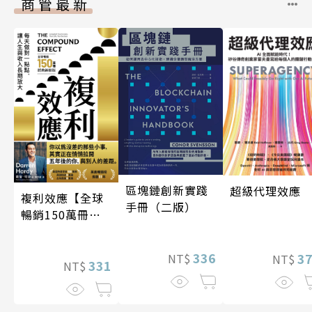
商管最新
區塊鏈創新實踐
超級代理效應
複利效應【全球
手冊（二版）
暢銷150萬冊・
經典新修版】
336
3
NT$
NT$
331
NT$