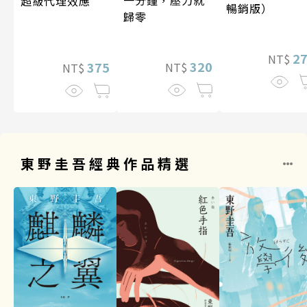
超級代理效應
暢銷版）
歸零
2
NT$
320
375
NT$
NT$
東野圭吾經典作品精選