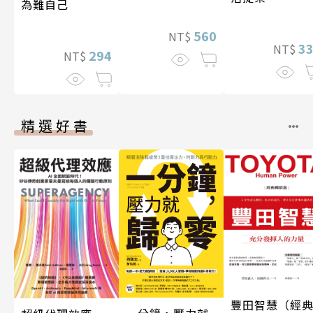
為難自己
560
NT$
3
NT$
294
NT$
精選好書
豐田智慧（經
一分鐘，壓力就