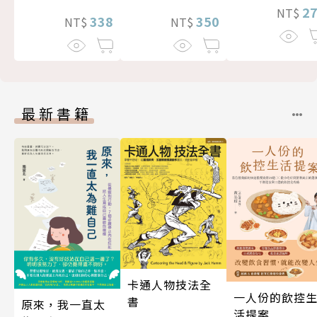
2
NT$
338
350
NT$
NT$
最新書籍
卡通人物技法全
一人份的飲控
書
原來，我一直太
活提案