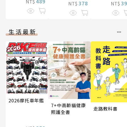
489
NT$
3
378
NT$
NT$
生活最新
2026摩托車年鑑
7+中高齡貓健康
走路教科書
照護全書