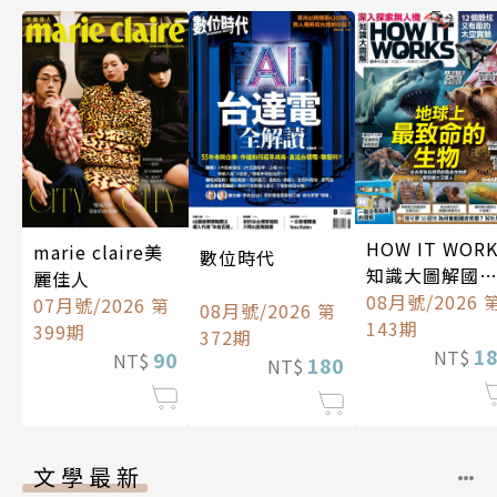
HOW IT WOR
marie claire美
數位時代
知識大圖解國
麗佳人
中文版
08月號/2026 
07月號/2026 第
08月號/2026 第
143期
399期
372期
1
NT$
90
NT$
180
NT$
文學最新