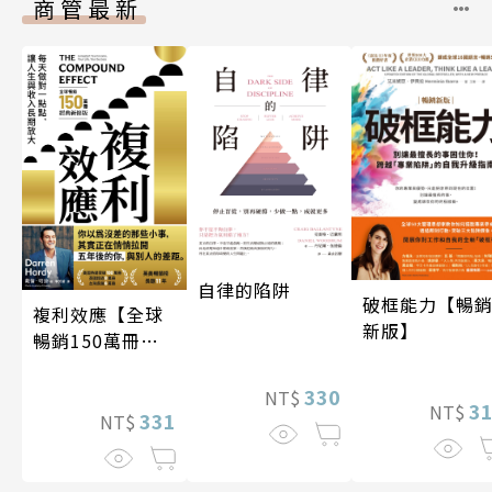
商管最新
自律的陷阱
破框能力【暢
複利效應【全球
新版】
暢銷150萬冊・
經典新修版】
330
NT$
3
NT$
331
NT$