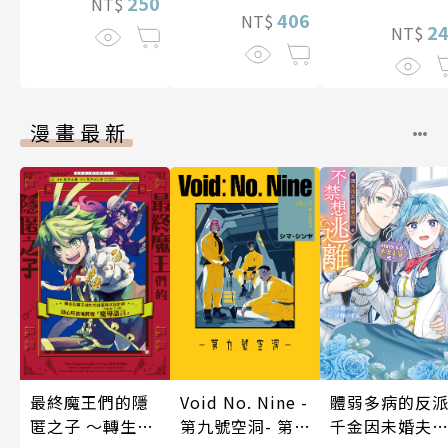
250
NT$
406
NT$
2
NT$
漫畫最新
體弱多病的反
最終魔王們的隱
Void No. Nine -
千金因未婚夫
匿之子 ～轉生到
第九號空洞- 第