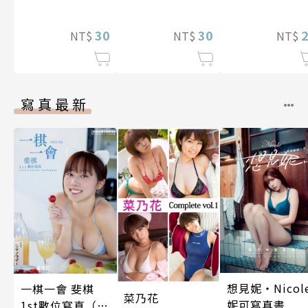
過度保護不禁
魔王城的前社畜
22話
逃離（我們原
程式設計師隨心
是水火不容
所欲地開發「魔
30
30
NT$
NT$
NT$
吧！） 第9話
導語言《Magic
Code》」～ 第
11話
寫真最新
想見妮‧Nicol
一棋一會 斐棋
菜乃花
妮可寫真書
1st數位寫真（含