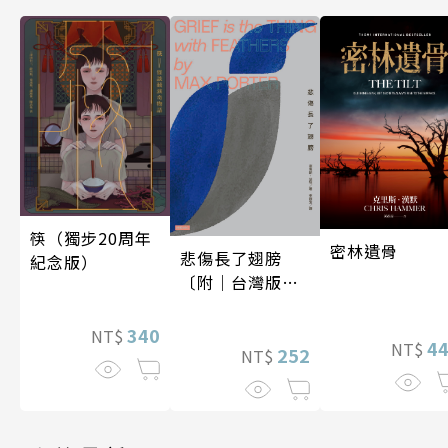
筷（獨步20周年
密林遺骨
悲傷長了翅膀
紀念版）
〔附｜台灣版獨
家授權作者手寫
問候印簽〕
340
NT$
4
NT$
252
NT$