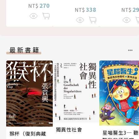
270
NT$
338
2
NT$
NT$
最新書籍
獨異性社會
星喵醫生3─ 聽
猴杯（復刻典藏