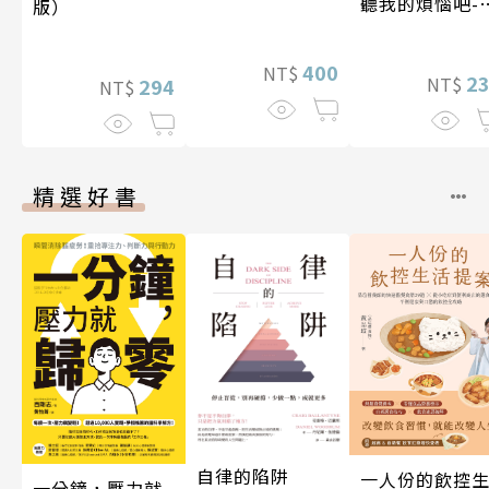
聽我的煩惱吧-
版）
現自我
400
NT$
2
NT$
294
NT$
精選好書
自律的陷阱
一人份的飲控
一分鐘，壓力就