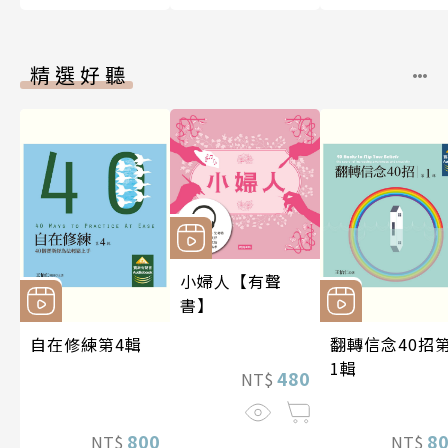
精選好聽
小婦人【有聲
書】
自在修練第4輯
翻轉信念40招
1輯
480
NT$
800
8
NT$
NT$