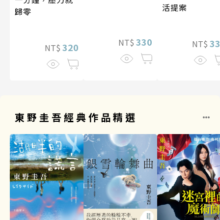
活提案
歸零
330
NT$
3
NT$
320
NT$
東野圭吾經典作品精選