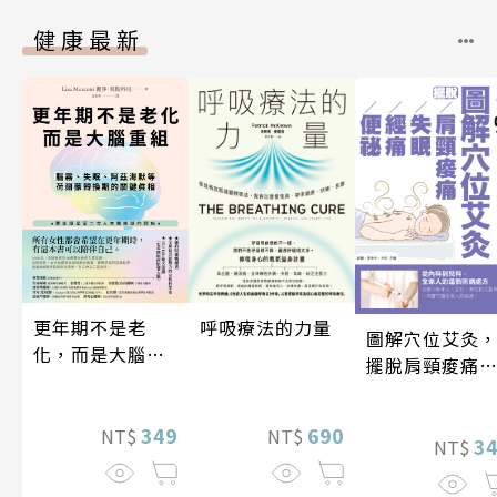
健康最新
更年期不是老
呼吸療法的力量
圖解穴位艾灸
化，而是大腦重
擺脫肩頸痠痛
組
失眠、經痛和
祕
349
690
NT$
NT$
3
NT$