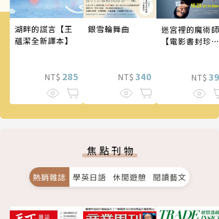
銀雪輪舞曲
湖畔的謊言【王
迷宮裡的魔術
蘊潔全新譯本】
【電影書封珍
版】
340
285
3
NT$
NT$
NT$
焦點刊物
熱銷雜誌
學英日語
休閒遊憩
閱讀藝文