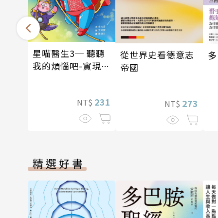
星喵醫生3─ 聽聽
從世界史看德意志
多
我的煩惱吧-實現自
帝國
我
231
NT$
273
NT$
精選好書