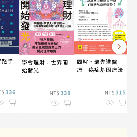
實踐手
圖解‧最先進醫
學會理財，世界開
療 癌症基因療法
始發光
336
315
T$
NT$
338
NT$