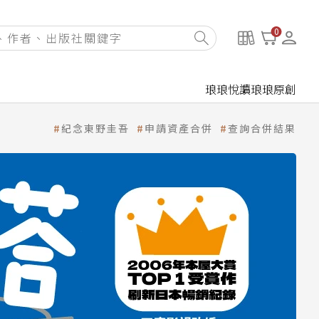
0
琅琅悅讀
琅琅原創
紀念東野圭吾
申請資產合併
查詢合併結果