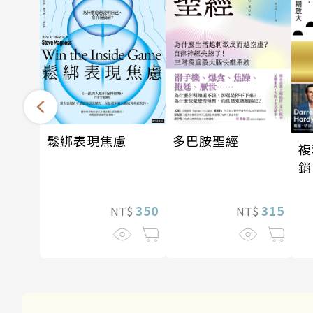
多巴胺聖經
鬆綁表現焦慮
複
銷
新
315
350
NT$
NT$