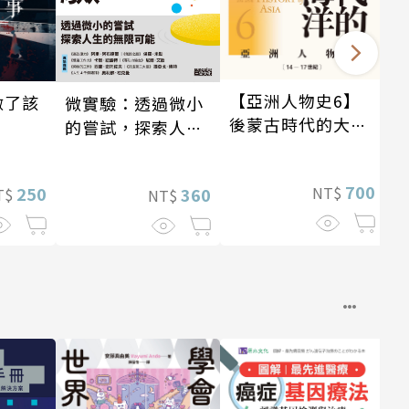
【亞洲人物史6】
做了該
微實驗：透過微小
後蒙古時代的大陸
的嘗試，探索人生
與海洋〔14—17世
的無限可能
紀〕
700
NT$
250
360
T$
NT$