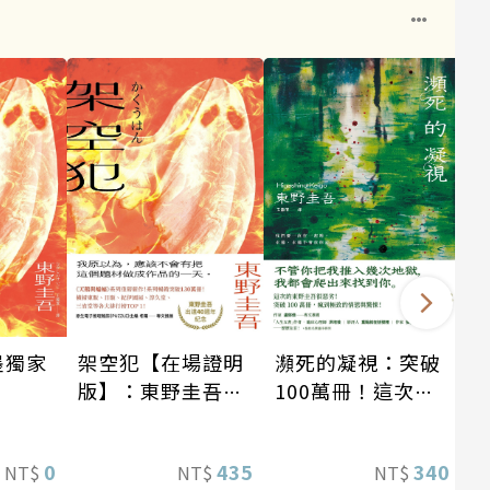
墨獨家
架空犯【在場證明
瀕死的凝視：突破
版】：東野圭吾出
100萬冊！這次的
道40週年紀念！
東野圭吾很惡劣！
《天鵝與蝙蝠》系
瘋到極致的情慾與
0
435
340
NT$
NT$
NT$
列重磅新作！
驚悚！