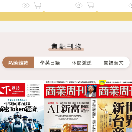
焦點刊物
熱銷雜誌
學英日語
休閒遊憩
閱讀藝文