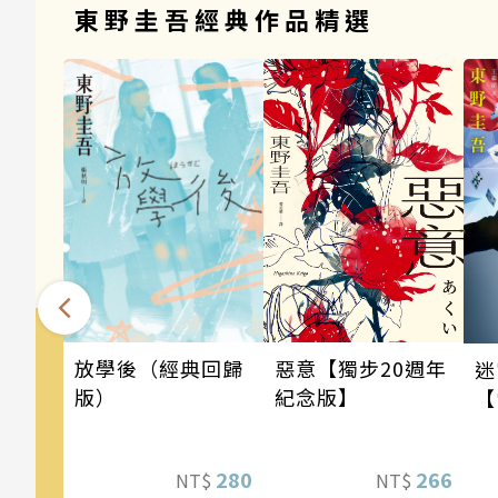
東野圭吾經典作品精選
惡意【獨步20週年
放學後（經典回歸
迷
紀念版】
版）
【
版
266
280
NT$
NT$