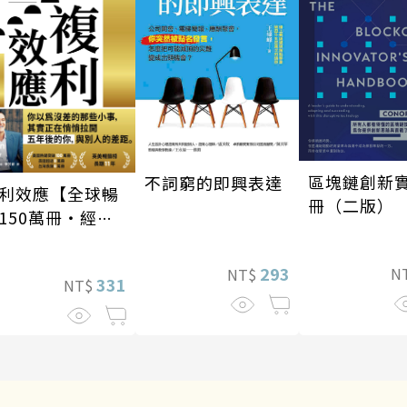
區塊鏈創新
不詞窮的即興表達
利效應【全球暢
冊（二版）
150萬冊・經典
修版】
293
N
NT$
331
NT$