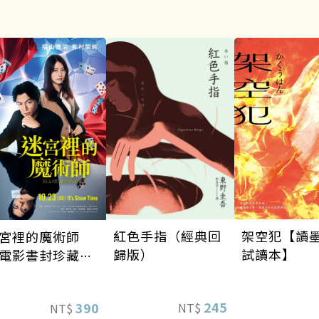
架空犯【讀
紅色手指（經典回
宮裡的魔術師
試讀本】
歸版）
電影書封珍藏
】
245
390
NT$
NT$