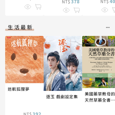
4
378
NT$
NT$
生活最新
迷航狐狸夢
美國藥草教母
逐玉 戲劇設定集
天然草藥全書
（二版）
392
NT$