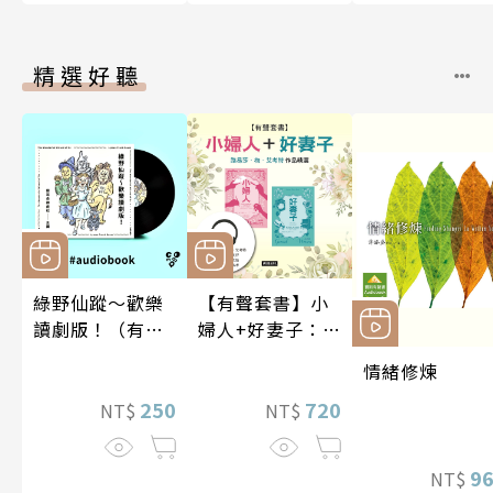
精選好聽
綠野仙蹤～歡樂
【有聲套書】小
讀劇版！（有聲
婦人+好妻子：路
書）
易莎．梅．艾考
情緒修煉
特作品精選
250
720
NT$
NT$
9
NT$