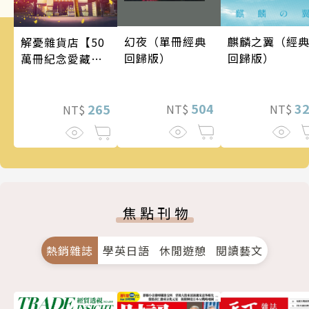
幻夜（單冊經典
麒麟之翼（經
解憂雜貨店【50
回歸版）
回歸版）
萬冊紀念愛藏
版】
504
3
265
NT$
NT$
NT$
焦點刊物
熱銷雜誌
學英日語
休閒遊憩
閱讀藝文