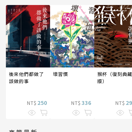
後來他們都做了
壞習慣
猴杯（復刻典
該做的事
版）
250
336
2
NT$
NT$
NT$