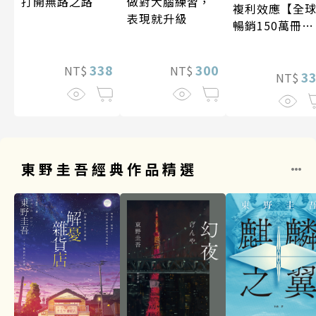
做對大腦練習，
打開無路之路
複利效應【全
表現就升級
暢銷150萬冊・
經典新修版】
300
338
NT$
NT$
3
NT$
東野圭吾經典作品精選