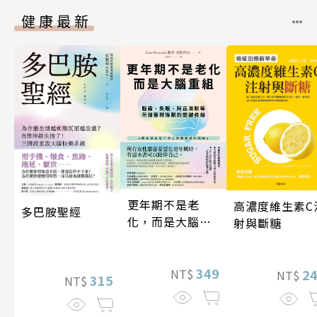
健康最新
更年期不是老
高濃度維生素C
多巴胺聖經
化，而是大腦重
射與斷糖
組
349
2
NT$
NT$
315
NT$