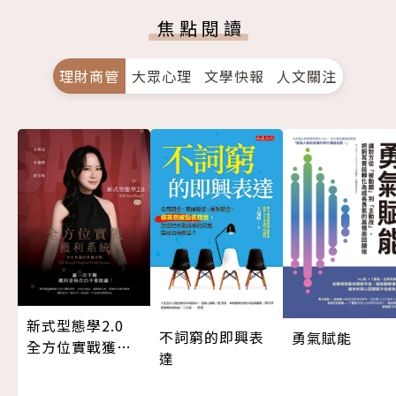
焦點閱讀
理財商管
大眾心理
文學快報
人文關注
新式型態學2.0
不詞窮的即興表
勇氣賦能
全方位實戰獲利
達
系統