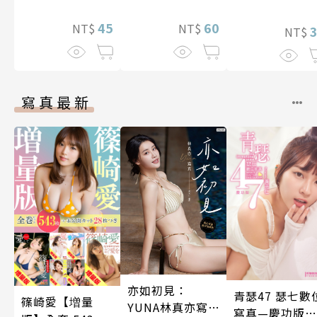
止盡的淫語而持
續絕頂升天一個
45
60
NT$
NT$
NT$
月(第15話)
寫真最新
亦如初見：
青瑟47 瑟七數
篠崎愛【増量
YUNA林真亦寫
寫真—慶功版