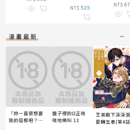
6
NT$
525
NT$
漫畫最新
「妳一直很想要
盤子裡的Ω正吱
王弟殿下深深
我的這根吧？」
吱地鳴叫 13
愛轉生者(第4話
因變態上司永無