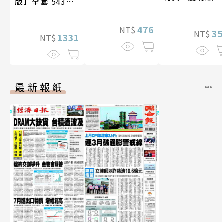
版】全套 543張
真【數位典藏豪
（含影音）
＋追加贈送未公
華增量版】
開照28張
476
NT$
3
NT$
1331
NT$
最新報紙