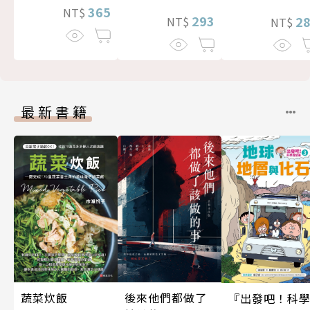
365
NT$
293
2
NT$
NT$
最新書籍
蔬菜炊飯
後來他們都做了
『出發吧！科