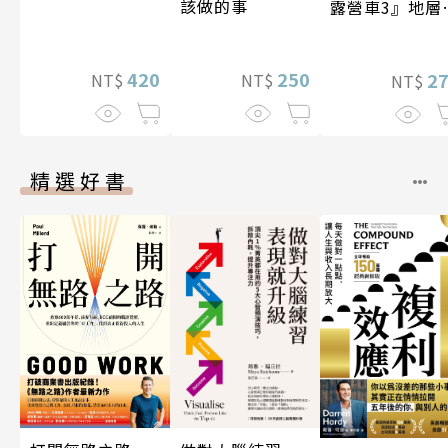
該做的事
露營車3』地層
化石篇
420
250
2
NT$
NT$
NT$
精選好書