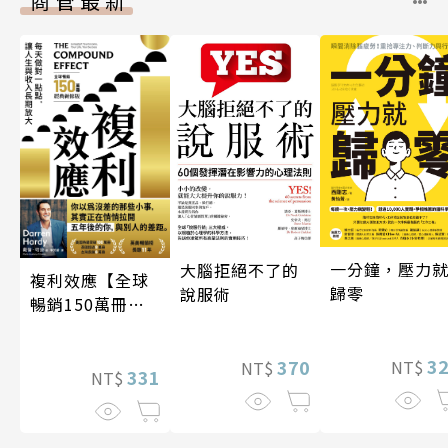
商管最新
一分鐘，壓力
大腦拒絕不了的
複利效應【全球
歸零
說服術
暢銷150萬冊・
經典新修版】
3
370
NT$
NT$
331
NT$