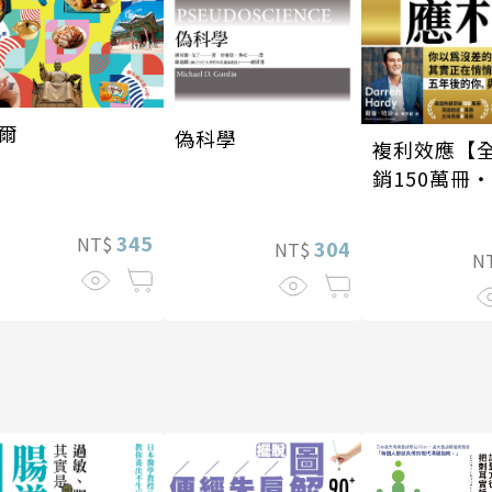
爾
偽科學
複利效應【
銷150萬冊
新修版】
345
NT$
304
NT$
N