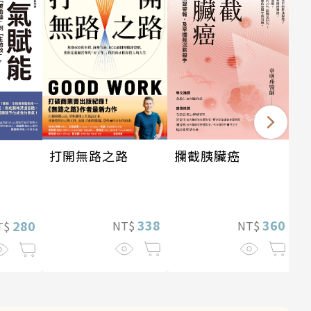
攔截胰臟癌
打開無路之路
360
338
280
NT$
NT$
T$