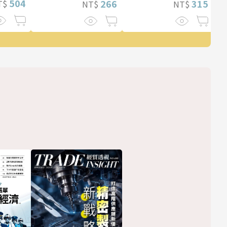
504
266
315
T$
NT$
NT$