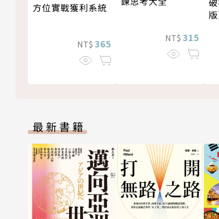
鍊思考大全
破
方位實戰獲利系統
版
315
NT$
365
NT$
最新書籍