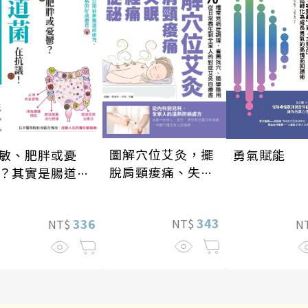
圖解穴位艾灸，擺
敏、肥胖或憂
勇氣賦能
脫肩頸痠痛、失
？其實是腸道菌
眠、經痛和便祕
抗議！
343
336
NT$
NT$
N