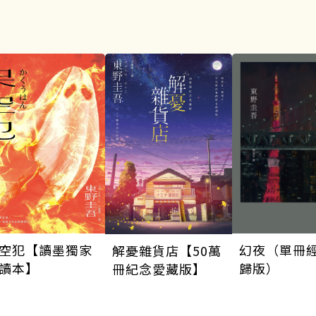
空犯【讀墨獨家
幻夜（單冊
解憂雜貨店【50萬
讀本】
歸版）
冊紀念愛藏版】