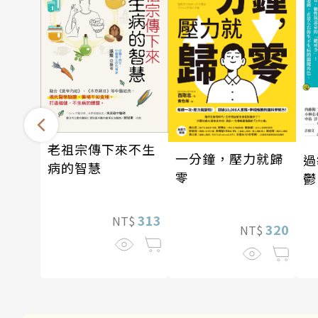
老祖宗傳下來不生
一分鐘，壓力就歸
過
病的智慧
零
鬱
在
313
NT$
320
NT$