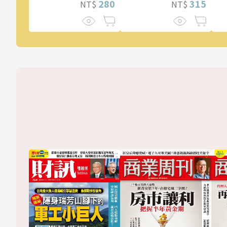
315
280
NT$
NT$