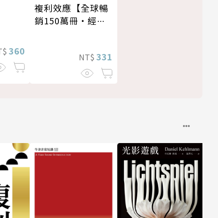
複利效應【全球暢
銷150萬冊・經典
新修版】
360
T$
331
NT$