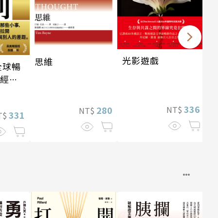
光影遊戲
思維
全球暢
・經典
336
NT$
280
NT$
331
T$