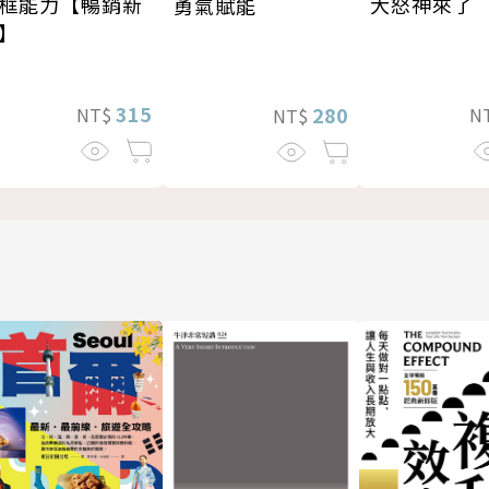
大怒神來了
框能力【暢銷新
勇氣賦能
】
315
280
N
NT$
NT$