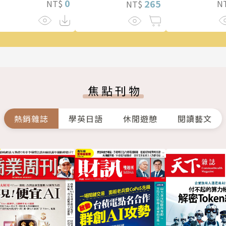
0
265
NT$
N
NT$
焦點刊物
熱銷雜誌
學英日語
休閒遊憩
閱讀藝文