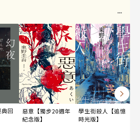
1
經典回
惡意【獨步20週年
學生街殺人【追憶
紀念版】
時光版】