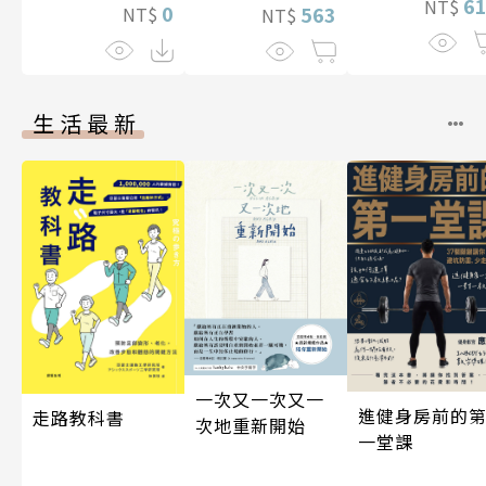
6
NT$
0
563
NT$
NT$
生活最新
一次又一次又一
進健身房前的
走路教科書
次地重新開始
一堂課