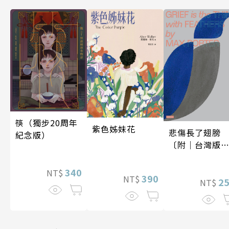
筷（獨步20周年
紫色姊妹花
悲傷長了翅膀
紀念版）
〔附｜台灣版
家授權作者手
問候印簽〕
340
NT$
390
NT$
2
NT$