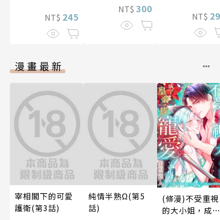
300
NT$
2
NT$
245
NT$
漫畫最新
宰相閣下的可愛
純情半熟Ω(第5
(條漫)不受重視
護衛(第3話)
話)
的大小姐，成