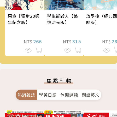
惡意【獨步20週
學生街殺人【追
放學後（經典
年紀念版】
憶時光版】
歸版）
266
315
2
NT$
NT$
NT$
焦點刊物
熱銷雜誌
學英日語
休閒遊憩
閱讀藝文