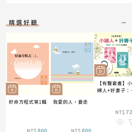
精選好聽
【有聲套書】
婦人+好妻子：
易莎．梅．艾
好命方程式第1輯
我愛的人，要走
特作品精選
7
NT$
800
800
NT$
NT$