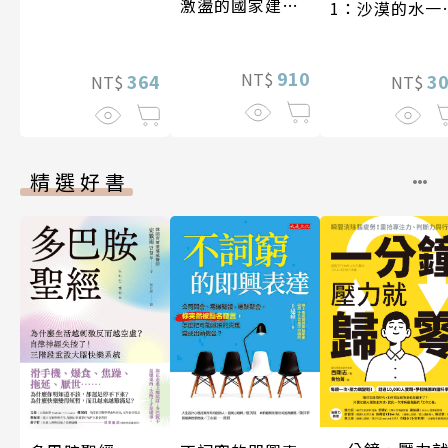
激盪的國家建設
1：沙漠的水一
〔19—20世紀〕
一千元？看懂
業經營的16個
910
NT$
式
3
364
NT$
NT$
精選好書