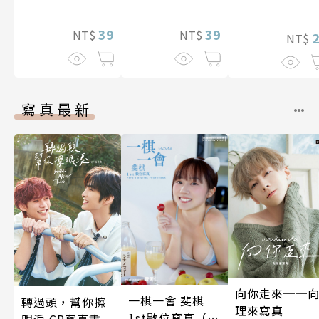
皇帝一族寵愛
照顧人(第4話)
39
39
NT$
NT$
NT$
寫真最新
向你走來──
一棋一會 斐棋
轉過頭，幫你擦
理來寫真
1st數位寫真（含
眼淚 CP寫真書