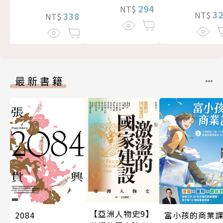
294
NT$
3
NT$
338
NT$
最新書籍
【亞洲人物史9】
富小孩的商業
2084