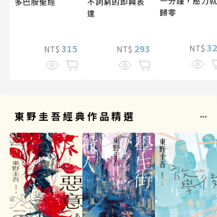
一分鐘，壓力
多巴胺聖經
不詞窮的即興表
歸零
達
3
315
293
NT$
NT$
NT$
東野圭吾經典作品精選