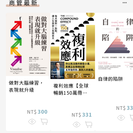
商管最新
自律的陷阱
做對大腦練習，
複利效應【全球
表現就升級
暢銷150萬冊・
經典新修版】
3
NT$
300
NT$
331
NT$