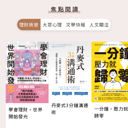
焦點閱讀
理財商管
大眾心理
文學快報
人文關注
丹麥式3分鐘溝通
一分鐘，壓力
學會理財，世界
術
歸零
開始發光