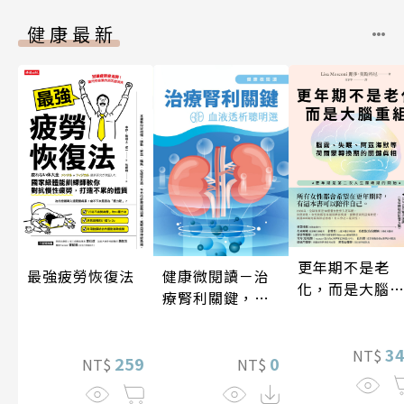
健康最新
更年期不是老
健康微閱讀－治
最強疲勞恢復法
化，而是大腦
療腎利關鍵，血
組
液透析聰明選
3
NT$
0
259
NT$
NT$