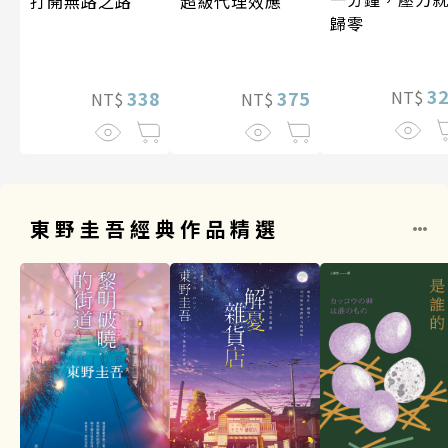
超級代理效應
打開無路之路
歸零
3
375
338
NT$
NT$
NT$
東野圭吾經典作品精選