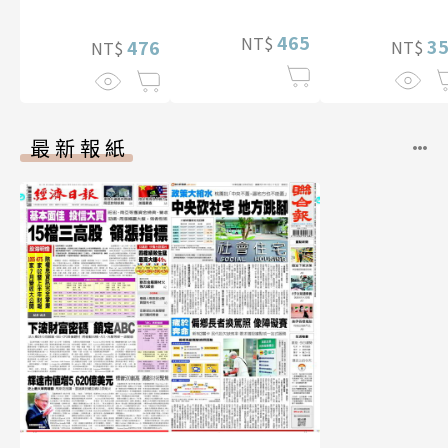
幅獨享福利美
465
NT$
3
照】
476
NT$
NT$
最新報紙