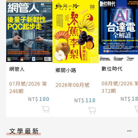
數位時代
網管人
鄉間小路
08月號/2026 
07月號/2026 第
2026年08月號
372期
246期
1
180
NT$
NT$
118
NT$
文學最新