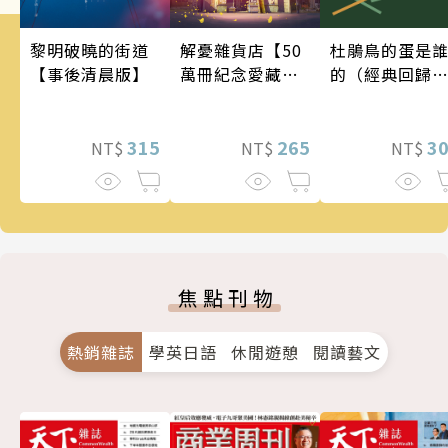
黎明破曉的街道
解憂雜貨店【50
杜鵑鳥的蛋是
【事後清晨版】
萬冊紀念愛藏
的（經典回歸
版】
版）
315
265
3
NT$
NT$
NT$
焦點刊物
熱銷雜誌
學英日語
休閒遊憩
閱讀藝文