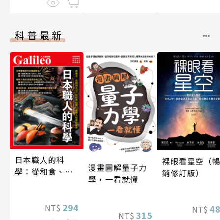
科普最新
日本職人的科
裸眼看星空（
漫畫圖解量子力
學：從和食、清
銷修訂版）
學，一看就懂
酒到名刀，用科
學揭開日本職人
技藝的祕密 人人
294
NT$
4
NT$
315
NT$
伽利略45