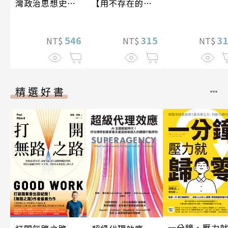
灣政治思想史研
【用不存在的
究
愛，治癒存在的
孤獨】
546
315
3
NT$
NT$
NT$
精選好書
一分鐘，壓力