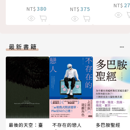
2
NT$
380
375
NT$
NT$
最新書籍
最後的天空：臺
不存在的戀人
多巴胺聖經