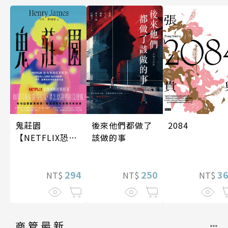
後來他們都做了
鬼莊園
2084
該做的事
【NETFLIX恐怖
神劇經典原著】
250
294
3
NT$
NT$
NT$
商管最新