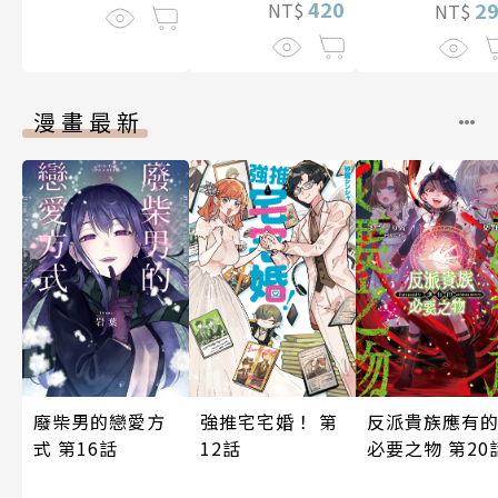
420
2
NT$
NT$
漫畫最新
廢柴男的戀愛方
強推宅宅婚！ 第
反派貴族應有
式 第16話
12話
必要之物 第20