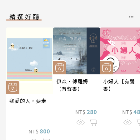
精選好聽
伊森．傅羅姆
小婦人【有聲
（有聲書）
書】
我愛的人，要走
280
4
NT$
NT$
800
NT$