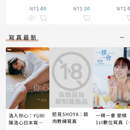
40
20
NT$
NT$
NT$
寫真最新
慾見SHOYA：筋
一棋一會 斐棋
洛入你心：YURI
肉教練寫真
1st數位寫真（
陳洛心日本寫真
影音）
【電子書加贈40