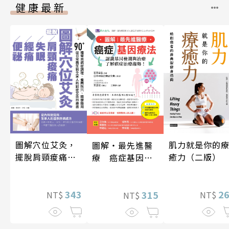
健康最新
圖解穴位艾灸，
肌力就是你的
圖解‧最先進醫
擺脫肩頸痠痛、
癒力（二版）
療 癌症基因療
失眠、經痛和便
法
祕
343
2
315
NT$
NT$
NT$