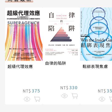
自律的陷阱
超級代理效應
鬆綁表現焦慮
330
NT$
375
3
NT$
NT$