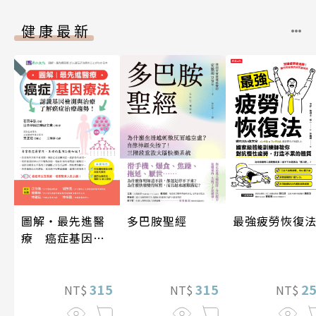
健康最新
多巴胺聖經
最強疲勞恢復
圖解‧最先進醫
療 癌症基因療
法
315
2
315
NT$
NT$
NT$