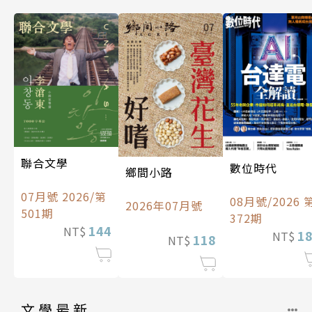
聯合文學
數位時代
鄉間小路
07月號 2026/第
08月號/2026 
2026年07月號
501期
372期
144
NT$
1
NT$
118
NT$
文學最新