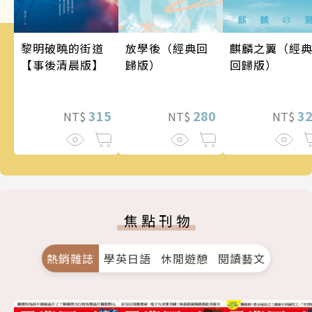
麒麟之翼（經
黎明破曉的街道
放學後（經典回
回歸版）
【事後清晨版】
歸版）
3
315
280
NT$
NT$
NT$
焦點刊物
熱銷雜誌
學英日語
休閒遊憩
閱讀藝文