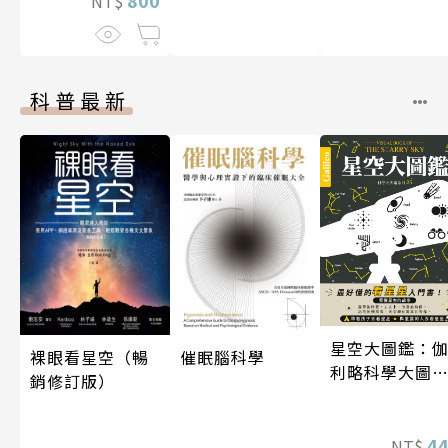
800
NT$
科普最新
星空大圖鑑：
裸眼看星空（暢
催眠腦科學
利略科學大圖
銷修訂版）
25
4
NT$