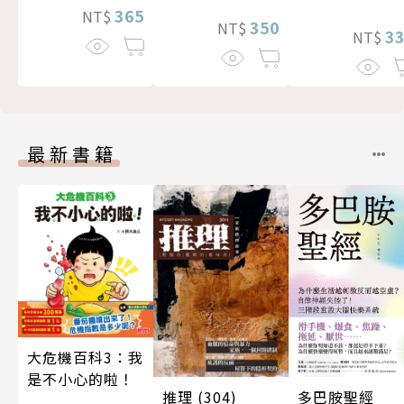
365
NT$
350
NT$
3
NT$
最新書籍
大危機百科3：我
是不小心的啦！
推理 (304)
多巴胺聖經