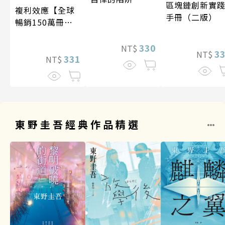
區塊鏈創新實
複利效應【全球
手冊（二版）
暢銷150萬冊・
經典新修版】
330
NT$
3
NT$
331
NT$
東野圭吾經典作品精選