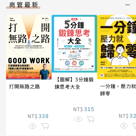
商管最新
【圖解】5分鐘鍛
一分鐘，壓力
打開無路之路
鍊思考大全
歸零
315
NT$
3
338
NT$
NT$