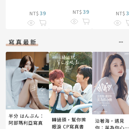
39
NT$
39
NT$
NT$
寫真最新
半分 はんぶん：
轉過頭，幫你擦
沿著海，遇見
阿部瑪利亞寫真
眼淚 CP寫真書
你：英為你心