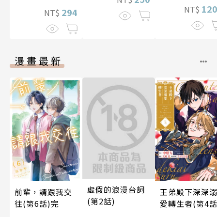
12
NT$
294
NT$
漫畫最新
虛假的浪漫台詞
前輩，請跟我交
王弟殿下深深
(第2話)
往(第6話)完
愛轉生者(第4話