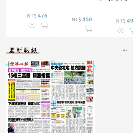
李雅英1st台灣
性紙上電影系
476
NT$
450
NT$
數位版
4
NT$
最新報紙