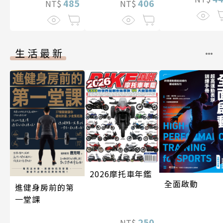
485
406
NT$
NT$
生活最新
2026摩托車年鑑
全面啟動
進健身房前的第
一堂課
250
NT$