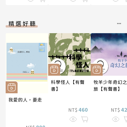
精選好聽
科學怪人【有聲
牧羊少年奇幻
書】
旅【有聲書】
我愛的人，要走
460
4
NT$
NT$