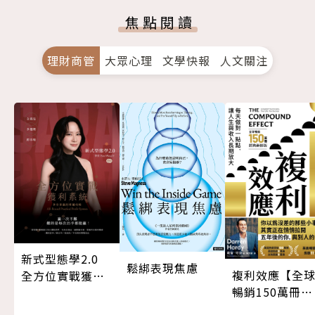
焦點閱讀
理財商管
大眾心理
文學快報
人文關注
新式型態學2.0
鬆綁表現焦慮
複利效應【全
全方位實戰獲利
暢銷150萬冊・
系統
經典新修版】