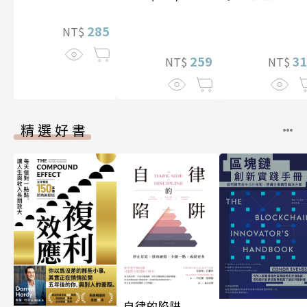
285
NT$
259
3
NT$
NT$
精選好書
自律的陷阱