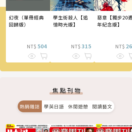
幻夜（單冊經典
學生街殺人【追
惡意【獨步20
回歸版）
憶時光版】
年紀念版】
504
315
2
NT$
NT$
NT$
焦點刊物
熱銷雜誌
學英日語
休閒遊憩
閱讀藝文