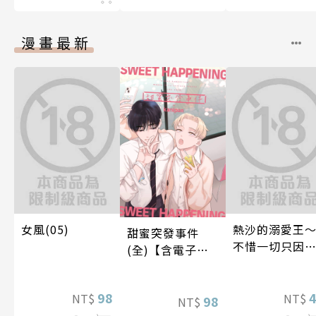
漫畫最新
女風(05)
熱沙的溺愛王
甜蜜突發事件
不惜一切只因
(全)【含電子限
上了妳～ 06
定特典】
98
NT$
NT$
98
NT$