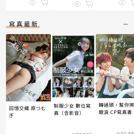
寫真最新
轉過頭，幫你
制服少女 數位寫
回憶交織 原つむ
眼淚 CP寫真書
真（含影音）
ぎ
4
NT$