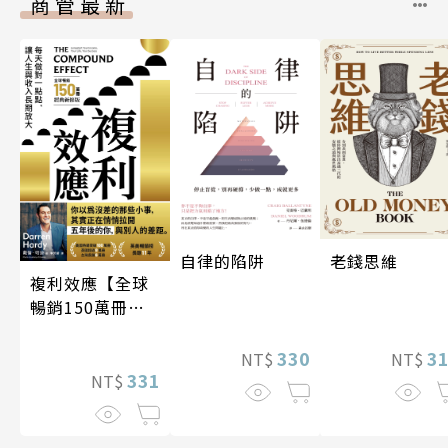
商管最新
自律的陷阱
老錢思維
複利效應【全球
暢銷150萬冊・
經典新修版】
330
3
NT$
NT$
331
NT$