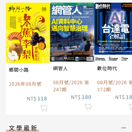
數位時代
網管人
鄉間小路
08月號/2026 
08月號/2026 第
2026年08月號
372期
247期
1
180
NT$
NT$
118
NT$
文學最新