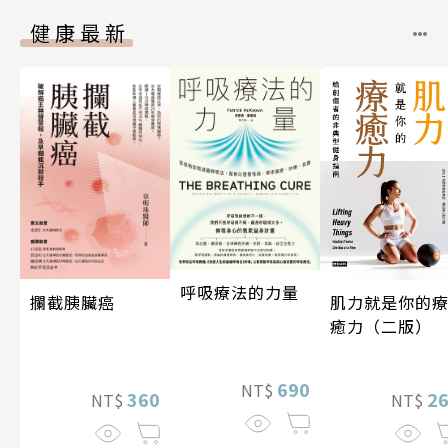
健康最新
呼吸療法的力量
攔截胰臟癌
肌力就是你的
癒力（二版）
690
NT$
360
2
NT$
NT$