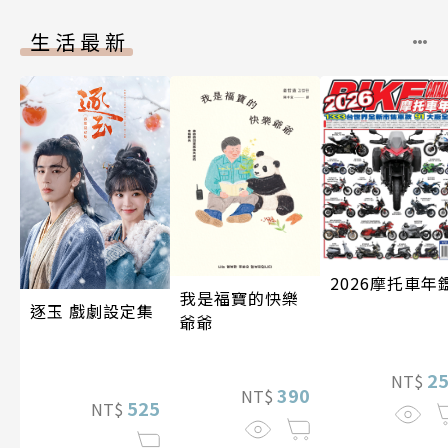
生活最新
2026摩托車年
我是福寶的快樂
逐玉 戲劇設定集
爺爺
2
NT$
390
NT$
525
NT$