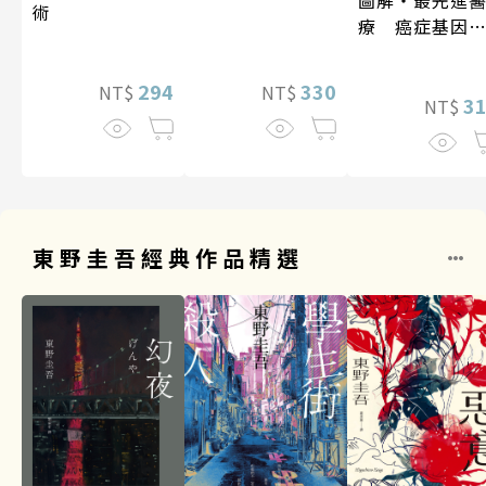
圖解‧最先進
術
療 癌症基因
法
294
330
NT$
NT$
3
NT$
東野圭吾經典作品精選