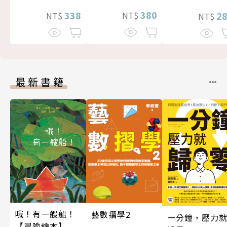
380
338
2
NT$
NT$
NT$
最新書籍
哦！有一艘船！
藝數摺學2
一分鐘，壓力
【冒險繪本】