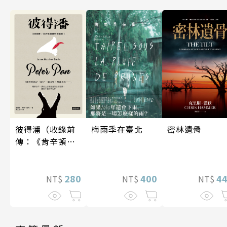
梅雨季在臺北
密林遺骨
彼得潘（收錄前
傳：《肯辛頓花
園裡的彼得
潘》）
400
4
280
NT$
NT$
NT$