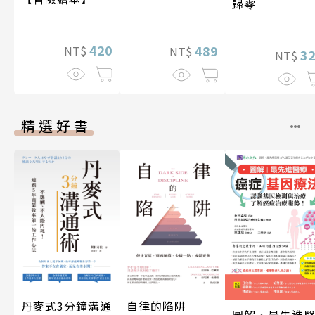
歸零
420
489
NT$
NT$
3
NT$
精選好書
丹麥式3分鐘溝通
自律的陷阱