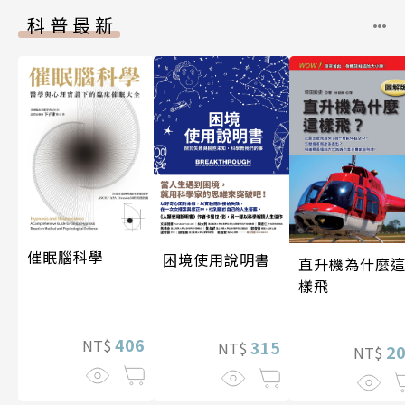
科普最新
催眠腦科學
困境使用說明書
直升機為什麼
樣飛
406
NT$
315
NT$
2
NT$