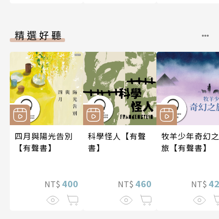
精選好聽
四月與陽光告別
科學怪人【有聲
牧羊少年奇幻
【有聲書】
書】
旅【有聲書】
400
460
4
NT$
NT$
NT$